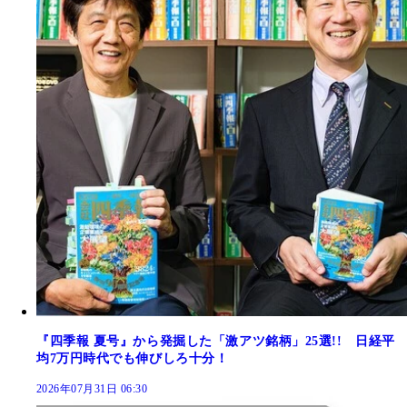
『四季報 夏号』から発掘した「激アツ銘柄」25選!! 日経平
均7万円時代でも伸びしろ十分！
2026年07月31日 06:30