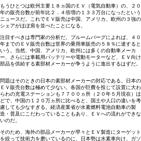
もうひとつは欧州主要１８ヵ国のＥＶ（電気自動車）の、２０
年の販売台数が前年比２．４倍増の１３３万台になったという
ニュースだ。これでＥＶ販売は中国、アメリカ、欧州の３強の
シェアがほぼ肩を並べたことになる。
注目すべきは専門家の分析だ。ブルームバーグによれば、４０
年までのＥＶ販売台数は世界の乗用車販売の５８％に達すると
いう。当然、中国、アメリカ、欧州には多くの自動車メーカ
ー、さらには車載用バッテリーや電動モーターなど、ＥＶ向け
部品を供給する素部材メーカーが争うように進出するはずだ。
問題はそのときの日本の素部材メーカーの対応である。日本の
ＥＶ販売台数は極めて少ない。各国が巨費を投じて設置に大わ
らわの充電ステーションも７７００ヵ所（２０年５月現在）ほ
どで、中国の１２０万ヵ所に比べると、国土や人口の違いを考
慮しても少なすぎる。経済産業省が水素燃料電池自動車の製
造・普及にこだわっていることもあり、ＥＶへの流れができな
いのだ。
そのため、海外の部品メーカーが早々とＥＶ製造にターゲット
を絞って技術力を磨いているのに、日本勢は水素車向け、ガソ