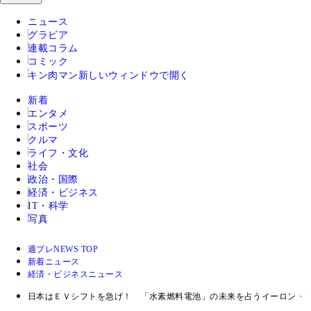
ニュース
グラビア
連載コラム
コミック
キン肉マン
新しいウィンドウで開く
新着
エンタメ
スポーツ
クルマ
ライフ・文化
社会
政治・国際
経済・ビジネス
IT・科学
写真
週プレNEWS TOP
新着ニュース
経済・ビジネスニュース
日本はＥＶシフトを急げ！ 「水素燃料電池」の未来を占うイーロン・