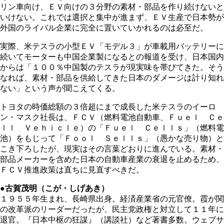
リン車向け、ＥＶ向けの３分野の素材・部品を作り続けないと
いけない。これでは選択と集中が進まず、ＥＶ生産で日本勢が
外国のライバル企業に完全に置いていかれるのは必至だ。
実際、米テスラの小型ＥＶ「モデル３」が車載用バッテリーに
続いてモーターも中国企業製になるとの報道を受け、日本国内
からは「１００％中国製のテスラが現実味を帯びてきた。そう
なれば、素材・部品を供給してきた日本のダメージは計り知れ
ない」という声が聞こえてくる。
トヨタの時価総額の３倍超にまで成長した米テスラのイーロ
ン・マスク社長は、ＦＣＶ（燃料電池自動車、Ｆｕｅｌ Ｃｅ
ｌｌ Ｖｅｈｉｃｌｅ）の「Ｆｕｅｌ Ｃｅｌｌｓ」（燃料電
池）をもじって「Ｆｏｏｌ Ｓｅｌｌｓ」（愚かな売り物）と
こき下ろしたが、現実はその言葉どおりに進んでいる。素材・
部品メーカーを含めた日本の自動車産業の衰退を止めるため、
ＦＣＶ推進政策は直ちに見直すべきだ。
●古賀茂明（こが・しげあき）
１９５５年生まれ、長崎県出身。経済産業省の元官僚。霞が関
の改革派のリーダーだったが、民主党政権と対立して１１年に
退官。『日本中枢の狂謀』（講談社）など著書多数。ウェブサ