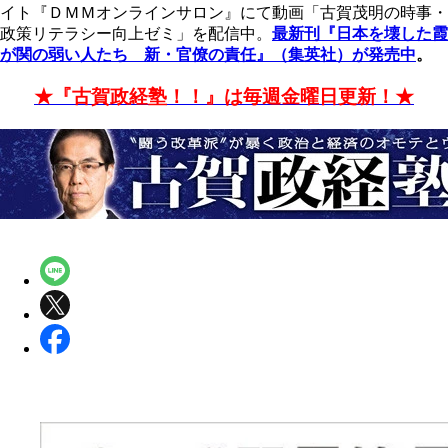
イト『ＤＭＭオンラインサロン』にて動画「古賀茂明の時事・
政策リテラシー向上ゼミ」を配信中。
最新刊『日本を壊した霞
が関の弱い人たち 新・官僚の責任』（集英社）が発売中
。
★『古賀政経塾！！』は毎週金曜日更新！★