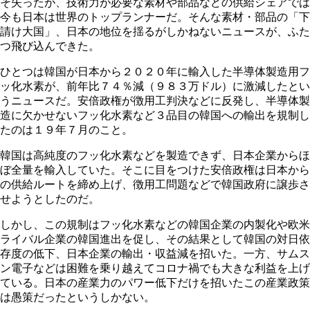
そ失ったが、技術力が必要な素材や部品などの供給シェアでは
今も日本は世界のトップランナーだ。そんな素材・部品の「下
請け大国」、日本の地位を揺るがしかねないニュースが、ふた
つ飛び込んできた。
ひとつは韓国が日本から２０２０年に輸入した半導体製造用フ
ッ化水素が、前年比７４％減（９８３万ドル）に激減したとい
うニュースだ。安倍政権が徴用工判決などに反発し、半導体製
造に欠かせないフッ化水素など３品目の韓国への輸出を規制し
たのは１９年７月のこと。
韓国は高純度のフッ化水素などを製造できず、日本企業からほ
ぼ全量を輸入していた。そこに目をつけた安倍政権は日本から
の供給ルートを締め上げ、徴用工問題などで韓国政府に譲歩さ
せようとしたのだ。
しかし、この規制はフッ化水素などの韓国企業の内製化や欧米
ライバル企業の韓国進出を促し、その結果として韓国の対日依
存度の低下、日本企業の輸出・収益減を招いた。一方、サムス
ン電子などは困難を乗り越えてコロナ禍でも大きな利益を上げ
ている。日本の産業力のパワー低下だけを招いたこの産業政策
は愚策だったというしかない。