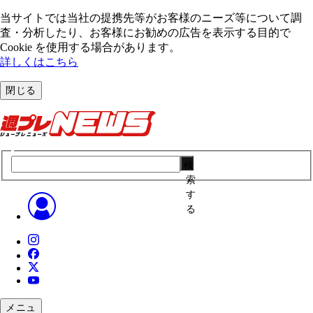
当サイトでは当社の提携先等がお客様のニーズ等について調
査・分析したり、お客様にお勧めの広告を表⽰する⽬的で
Cookie を使⽤する場合があります。
詳しくはこちら
閉じる
検
索
す
る
メニュ