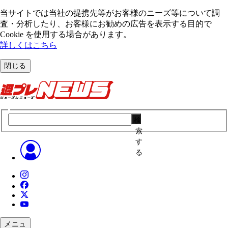
当サイトでは当社の提携先等がお客様のニーズ等について調
査・分析したり、お客様にお勧めの広告を表⽰する⽬的で
Cookie を使⽤する場合があります。
詳しくはこちら
閉じる
検
索
す
る
メニュ