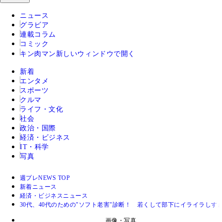
ニュース
グラビア
連載コラム
コミック
キン肉マン
新しいウィンドウで開く
新着
エンタメ
スポーツ
クルマ
ライフ・文化
社会
政治・国際
経済・ビジネス
IT・科学
写真
週プレNEWS TOP
新着ニュース
経済・ビジネスニュース
30代、40代のための"ソフト老害"診断！ 若くして部下にイライラしす
画像・写真