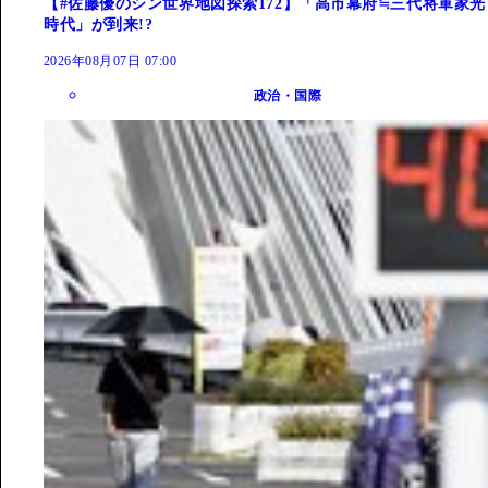
【#佐藤優のシン世界地図探索172】「高市幕府≒三代将軍家光
時代」が到来!?
2026年08月07日 07:00
政治・国際