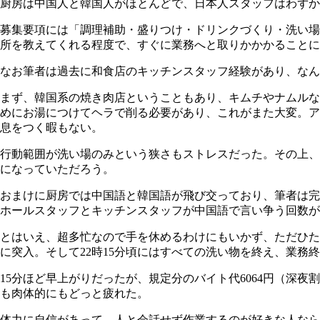
厨房は中国人と韓国人がほとんどで、日本人スタッフはわずか
募集要項には「調理補助・盛りつけ・ドリンクづくり・洗い場
所を教えてくれる程度で、すぐに業務へと取りかかかることに
なお筆者は過去に和食店のキッチンスタッフ経験があり、なん
まず、韓国系の焼き肉店ということもあり、キムチやナムルな
めにお湯につけてヘラで削る必要があり、これがまた大変。ア
息をつく暇もない。
行動範囲が洗い場のみという狭さもストレスだった。その上、
になっていただろう。
おまけに厨房では中国語と韓国語が飛び交っており、筆者は完
ホールスタッフとキッチンスタッフが中国語で言い争う回数が
とはいえ、超多忙なので手を休めるわけにもいかず、ただひた
に突入。そして22時15分頃にはすべての洗い物を終え、業務
15分ほど早上がりだったが、規定分のバイト代6064円（深
も肉体的にもどっと疲れた。
体力に自信があって、人と会話せず作業するのが好きな人なら