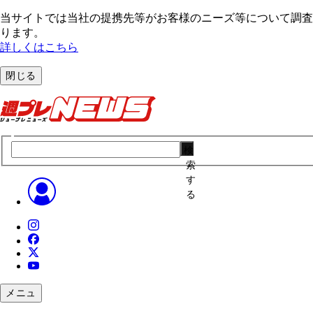
当サイトでは当社の提携先等がお客様のニーズ等について調査・
ります。
詳しくはこちら
閉じる
検
索
す
る
メニュ