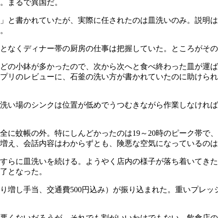
。まるで異国だ。
」と書かれていたが、実際に任されたのは皿洗いのみ。説明は
。
となくディナー帯の厨房の仕事は把握していた。ところがその
どの小鉢が多かったので、次から次へと食べ終わった皿が運ば
プリのレビューに、石釜の洗い方が書かれていたのに助けられ
洗い場のシンクは位置が低めでうつむきながら作業しなければ
全に蚊帳の外。特にしんどかったのは19～20時のピーク帯で
増え、会話内容はわからずとも、険悪な空気になっているのは
すらに皿洗いを続ける。ようやく店内の様子が落ち着いてきた
終了となった。
夜割り増し手当、交通費500円込み）が振り込まれた。重いプレ
悪くないだろうが、それでも割がいいわけでもない。飲食店の