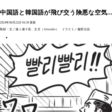
中国語と韓国語が飛び交う険悪な空気.
2024年06月22日 06:30 更新
取材・文／逢ヶ瀬十吾、文月（A4studio） イラスト／服部元信