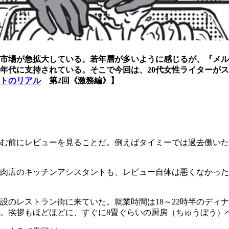
市場が急拡大している。若年層が多いように感じるが、『メルカ
、幅広い年代に支持されている。そこで今回は、20代女性ライター
トのリアル
第2回《激務編》】
む前にレビューを見ることだ。例えばタイミーでは過去働いた人
肉店のキッチンアシスタントも、レビュー自体は悪くなかった
設のレストラン街に来ていた。就業時間は18～22時半のディ
。挨拶もほどほどに、すぐに8畳ぐらいの厨房（ちゅうぼう）