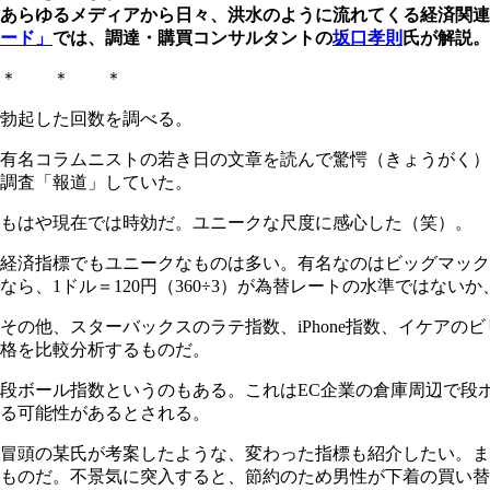
あらゆるメディアから日々、洪水のように流れてくる経済関連
ード」
では、調達・購買コンサルタントの
坂口孝則
氏が解説。
＊ ＊ ＊
勃起した回数を調べる。
有名コラムニストの若き日の文章を読んで驚愕（きょうがく）
調査「報道」していた。
もはや現在では時効だ。ユニークな尺度に感心した（笑）。
経済指標でもユニークなものは多い。有名なのはビッグマック
なら、1ドル＝120円（360÷3）が為替レートの水準ではな
その他、スターバックスのラテ指数、iPhone指数、イケア
格を比較分析するものだ。
段ボール指数というのもある。これはEC企業の倉庫周辺で段
る可能性があるとされる。
冒頭の某氏が考案したような、変わった指標も紹介したい。ま
ものだ。不景気に突入すると、節約のため男性が下着の買い替