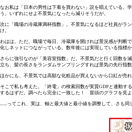
なお私は「日本の男性は下着を買わない」説を唱えている。
う。いずれにせよ不景気になったら減りそうだが。
次に「職場の冷蔵庫満杯指数」。不景気になるほど社員がラン
け。
わはは。ただ、職場で毎日、冷蔵庫を開ければ景況感が判断できる
化しネットにつながっている。数年後には実現している指標か
さらに強引なのが「美容室指数」だ。不景気だと行く回数を減
立ち、髪の長さをランダムサンプリングすれば景気の先行指数
ほかにも、不景気では高額な化粧品が買えないから口紅が売れ
そこで私も考えた。「終電」の検索回数が実質GDPと連動す
するはずだ。調べたら完全に一致した！ 冒頭のグラフを見
......ってこれ、実は、軸と最大値と最小値を調整して、