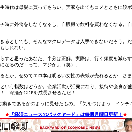
学生時代は母親に買ってもらい、実家を出てもコメとともに段
チ時に外食をしなくなるし、自販機で飲料を買わなくなる。自
としても、そんなマクロデータは入手できないだろう。だからこれ
もしれない。
らすと思ったあなた、半分は正解。実際は、行く頻度を減らす
になるのだ！って。マジかよ（笑）。
るとか、せめてエロ本は明るい女性の表紙が売れるとか、さま
るという指数はどうか。企業活動が活発になり、接待や会食が
よ！ 深酒がGDPを成長させるんだ！
さも同じ動きであるかのように見せたもの。「気をつけよう イン
★
『経済ニュースのバックヤード』は毎週月曜日更新！
★