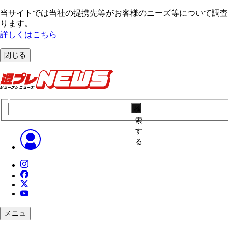
当サイトでは当社の提携先等がお客様のニーズ等について調査・
ります。
詳しくはこちら
閉じる
検
索
す
る
メニュ