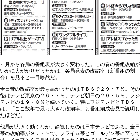
４月から各局の番組表が大きく変わった。この春の番組改編が
いかに大がかりだったかは、各局発表の改編率（新番組の割
合）を見ると一目瞭然だ。
全日帯の改編率が最も高かったのはＴＢＳで２９・７％。その
後はテレビ東京の２６・７％、テレビ朝日の２０・５％、フジ
テレビの１９・８％と続いていく。特にフジテレビとＴＢＳ
は、「ここ数年で最も大きな改編率」と番組編成会見で説明し
たほどだ。
他局が大きく動くなか、静観したのは日本テレビである。全日
帯の改編率が９．７％で、プライム帯とゴールデン帯に至って
は、ドラマとミニ番組以外まったく動かさない“ゼロ改編”だっ