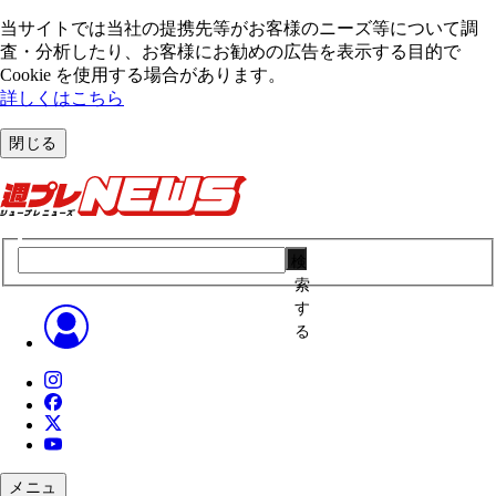
当サイトでは当社の提携先等がお客様のニーズ等について調
査・分析したり、お客様にお勧めの広告を表⽰する⽬的で
Cookie を使⽤する場合があります。
詳しくはこちら
閉じる
検
索
す
る
メニュ