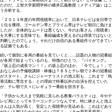
たのだ。上智大学新聞学科の碓井広義教授（メディア論）はこ
う分析する。
「２０１３年度の年間視聴率において、日本テレビは全日帯で
１位を獲得。ゴールデン帯とプライム帯はテレビ朝日に負けま
したが、全体的なムードは悪くない。今のお客さん（視聴者）
を大事にする意味でも、番組編成を変えるのは得策ではないと
判断したのでしょう。それだけ自信のある番組作りができてい
る証拠でもある」
続いて個別に各局の番組を見ていくと……話題の人物の冠番組
が各局で始まっているのも、特徴のひとつ。『バイキング』
『坂上忍の成長マン！！』の坂上忍のほか、「今でしょ！」で
おなじみの予備校講師・林修はＴＢＳとテレ朝で２本の冠番組
がスタート。さらにジャーナリストの池上彰も、これまで「執
筆活動に専念する」との理由で特番以外の出演を控えていた
が、テレ朝で久々にレギュラー番組を担当する。
「子供から大人まで気軽に見られる教養バラエティは、今やテ
レビ局にとってキラーコンテンツなんです。特に林さんと池上
さんは人気が高く、安定した視聴率が見込める。これほどあり
がたい人材はなかなかいないですよ」（キー局若手局員）