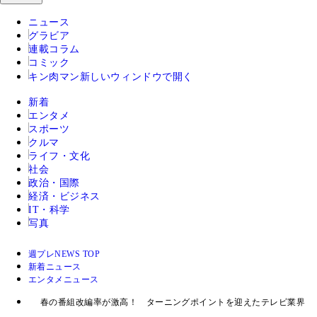
ニュース
グラビア
連載コラム
コミック
キン肉マン
新しいウィンドウで開く
新着
エンタメ
スポーツ
クルマ
ライフ・文化
社会
政治・国際
経済・ビジネス
IT・科学
写真
週プレNEWS TOP
新着ニュース
エンタメニュース
春の番組改編率が激高！ ターニングポイントを迎えたテレビ業界