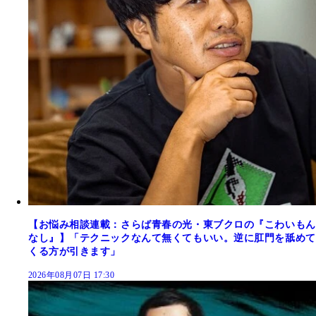
【お悩み相談連載：さらば青春の光・東ブクロの『こわいもん
なし』】「テクニックなんて無くてもいい。逆に肛門を舐めて
くる方が引きます」
2026年08月07日 17:30