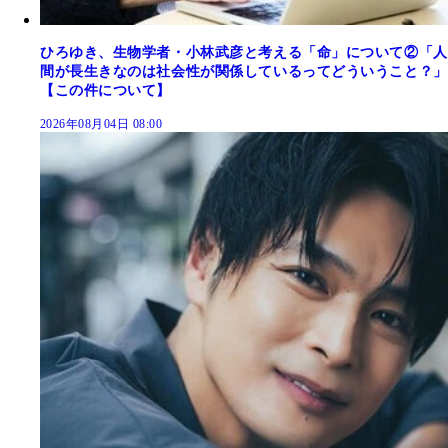
ひろゆき、生物学者・小林武彦と考える「命」について②「人
間が長生きなのは社会性が関係しているってどういうこと？」
【この件について】
2026年08月04日 08:00