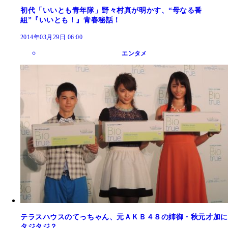
初代「いいとも青年隊」野々村真が明かす、“母なる番
組”『いいとも！』青春秘話！
2014年03月29日 06:00
エンタメ
テラスハウスのてっちゃん、元ＡＫＢ４８の姉御・秋元才加に
タジタジ？