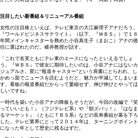
注目したい新番組＆リニューアル番組
女性の注目株といえば、テレビ東京の大江麻理子アナだろう。
『ワールドビジネスサテライト』（以下、『ＷＢＳ』）で１６
年間メインキャスターを務めた小谷真生子（まおこ）アナの後
任に選ばれたのだ。碓井教授が話す。
「これで名実ともにテレ東のエースになったといえるでしょ
う。『ＷＢＳ』で彼女に期待したいのは、小谷アナにはないカ
ジュアルさ。変に“報道キャスター”という肩書にとらわれ、し
かめっ面でニュースを読むようだと、魅力が半減してしまいま
す。看板の報道番組だからって萎縮せず、伸び伸びとやってほ
しいですね」
一時代を築いた小谷アナの降板もそうだが、今回の改編で『笑
っていいとも！』（フジテレビ系）や『朝ズバッ！』『はなま
るマーケット』（ともにＴＢＳ系）などの長寿番組が幕を下ろ
した。テレビ業界にとって２０１４年は、ターニングポイント
になった年として歴史に残るはずだ。