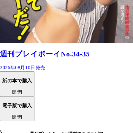
週刊プレイボーイNo.34-35
2026年08月10日発売
紙の本で購入
開/閉
電子版で購入
開/閉