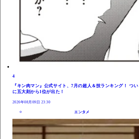
4
『キン肉マン』公式サイト、7月の超人＆技ランキング！ つい
に五大刻から1位が出た！
2026年08月09日 23:30
エンタメ