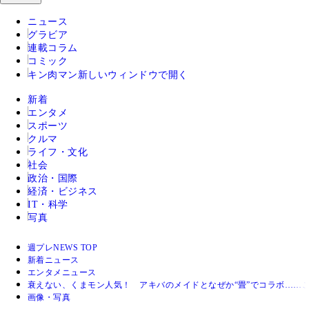
ニュース
グラビア
連載コラム
コミック
キン肉マン
新しいウィンドウで開く
新着
エンタメ
スポーツ
クルマ
ライフ・文化
社会
政治・国際
経済・ビジネス
IT・科学
写真
週プレNEWS TOP
新着ニュース
エンタメニュース
衰えない、くまモン人気！ アキバのメイドとなぜか“畳”でコラボ…
画像・写真