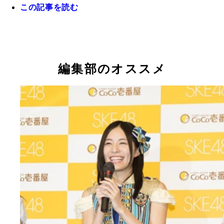
この記事を読む
畳グッズが会場のあちこちに……くまモンとのコラ
イベントを盛り上げた畳メイドのみうなちゃん(右)
楽しすぎ！
どかちゃん(左)が着けているのは、畳でできたくま
編集部のオススメ
のエプロン！