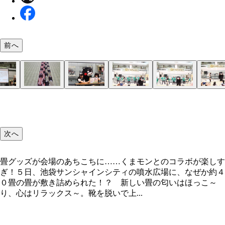
前へ
畳でできた珍しいくまモンのエプロン！
こんなＴシャツ姿でスタッフたちが迎えてくれる
畳メイドwith全国畳産業振興会の神邉会長。注目す
結構、難易度が高かった『ＴＡＴＡＭＩウルトラク
会場に敷き詰められた畳の縁にもくまモンが！
紙芝居では、「部屋の空気をキレイにする」、「転
『畳ビズのうた』をみんなで熱唱！
『畳ビズのうた』は「畳千年の歴史」を踏まえたフ
歌い終わって、みんなホッと一息。観客の写真撮る
「畳新市場開拓プロジェクト2008」のイメージソ
は会長のネクタイで、なんとコレも畳製！
ズ』（Ｑ11の答えはＡの御畳奉行）
もけがが少ない」、「畳の部屋で計算問題を解いた
で、お辞儀のポーズから始まり、畳のいやし効果か
ハンパなく、くまモン人気、おそるべし！
してＣＤもリリース。全国の畳店で一部扱っている
回答率が14.4％ＵＰ。集中力が持続する」など効能
職人が畳を作る動きなどを取り入れているのだ！
介。くまモンもへえぇ～～？
次へ
畳グッズが会場のあちこちに……くまモンとのコラボが楽しす
ぎ！５日、池袋サンシャインシティの噴水広場に、なぜか約４
０畳の畳が敷き詰められた！？ 新しい畳の匂いはほっこ～
り、心はリラックス～。靴を脱いで上...