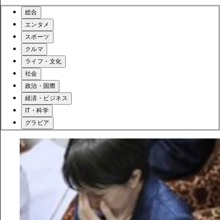
総合
エンタメ
スポーツ
クルマ
ライフ・文化
社会
政治・国際
経済・ビジネス
IT・科学
グラビア