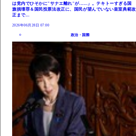
は党内でひそかに"サナエ離れ"が......」。テキトーすぎる国
旗損壊罪＆国民投票法改正に、国民が望んでいない皇室典範改
正まで...
2026年06月28日 07:00
政治・国際