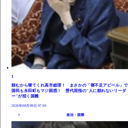
1
頼むから寝てくれ高市総理！ まさかの「寝不足アピール」で
国民も永田町もマジ困惑！ 歴代屈指の"人に頼れないリーダ
ー"が招く国難
2026年08月09日 07:00
政治・国際