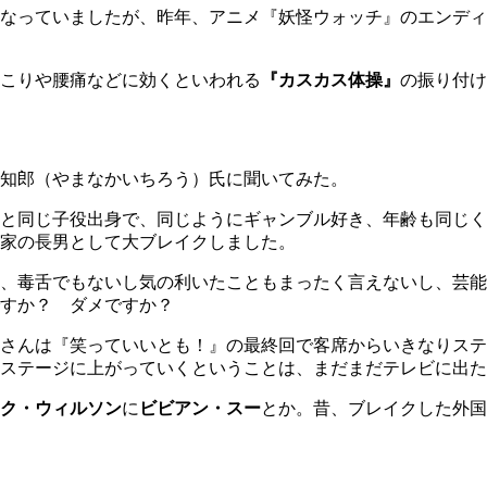
なっていましたが、昨年、アニメ『妖怪ウォッチ』のエンディ
こりや腰痛などに効くといわれる
『カスカス体操』
の振り付け
知郎（やまなかいちろう）氏に聞いてみた。
と同じ子役出身で、同じようにギャンブル好き、年齢も同じく
家の長男として大ブレイクしました。
、毒舌でもないし気の利いたこともまったく言えないし、芸能
すか？ ダメですか？
さんは『笑っていいとも！』の最終回で客席からいきなりステ
ステージに上がっていくということは、まだまだテレビに出た
ク・ウィルソン
に
ビビアン・スー
とか。昔、ブレイクした外国