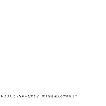
ブレイクしそうな芸人を大予想、坂上忍を超える大本命は？