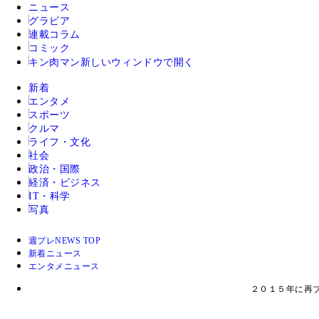
ニュース
グラビア
連載コラム
コミック
キン肉マン
新しいウィンドウで開く
新着
エンタメ
スポーツ
クルマ
ライフ・文化
社会
政治・国際
経済・ビジネス
IT・科学
写真
週プレNEWS TOP
新着ニュース
エンタメニュース
２０１５年に再