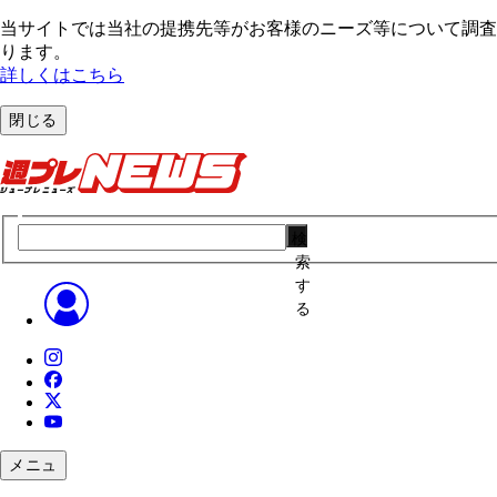
当サイトでは当社の提携先等がお客様のニーズ等について調査・
ります。
詳しくはこちら
閉じる
検
索
す
る
メニュ