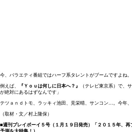
今、バラエティ番組ではハーフ系タレントがブームですよね
例えば、
『Ｙｏｕは何しに日本へ？』
（テレビ東京系）で、サ
が絶対にあるはずなんです」
テツａｎｄトモ、ラッキィ池田、見栄晴、サンコン…。今年、
（取材・文／村上隆保）
■週刊プレイボーイ５号（１月１９日発売）「２０１５年、再
予測を大特集！）