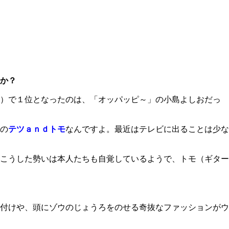
のか？
査）で１位となったのは、「オッパッピ～」の小島よしおだっ
の
テツａｎｄトモ
なんですよ。最近はテレビに出ることは少な
こうした勢いは本人たちも自覚しているようで、トモ（ギター
付けや、頭にゾウのじょうろをのせる奇抜なファッションがウ