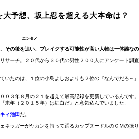
を大予想、坂上忍を超える大本命は？
エンタメ
年、その後を追い、ブレイクする可能性が高い人物は一体誰な
・リサーチ。２０代から３０代の男性２００人にアンケート調
ていたのは、１位の小島よしおよりも２位の『なんでだろ～』
００３年８月の２１を超えて最高記録を更新しているんです。
『来年（２０１５年）は紅白だ』と意気込んでいました」
キィ池田
だ。
ェネッガーがヤカンを持って踊るカップヌードルのＣＭの振り