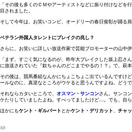
「その後も多くのＣＭやアーティストなどに振り付けなどを行
目されました。
そして今年は、お笑いコンビ、オードリーの春日俊彰が踊る肩
ベテラン外国人タレントにブレイクの兆し？
さらに、お笑いに詳しい放送作家で芸能プロモーターの山中伊
「まず、すごく気になるのが、昨年大ブレイクした坂上忍さん
に放送されていた『欽ちゃんのどこまでやるの！？』で、萩本
その後は、競馬番組なんかにちょこちょこ出ているんですけど
ールなのに、真逆なところがウケると思うんですよね。どうで
それならカタいところで、
オスマン・サンコン
さん。サンコン
ケたりしていましたよね。すべってましたけど…。でも、自ら
ほかにも
ケント・ギルバート
とか
ケント・デリカット
、
チャッ