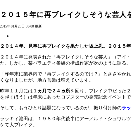
２０１５年に再ブレイクしそうな芸人
2015年01月23日 06:00 更新
２０１４年、見事に再ブレイクを果たした坂上忍。２０１５
２０１４年に発表された「再ブレイクしそうな芸人」（アイ
た。しかし、某バラエティ番組の構成作家が次のように語る。
「昨年末に業界内で『再ブレイクするのでは？』とささやかれ
くなりましたが、地方営業は増えています。
昨年１１月には
１ヵ月で２４ヵ所
を回り、ブレイク中だった２
を弾くほう）は年末にあったロブスターの発売記念イベントで
そして、もうひとり話題になっているのが、振り付け師の
ラッ
ラッキィ池田は、１９８０年代後半にアーノルド・シュワルツ
ケて大ブレイク。