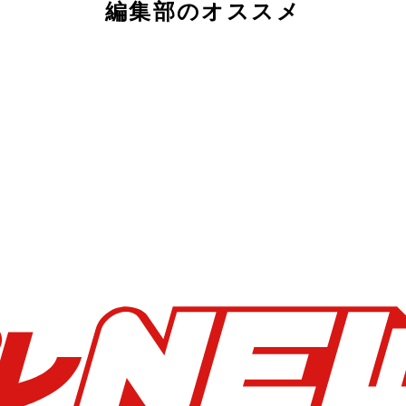
編集部のオススメ
ゅう」（８個入り９００円）。週刊少年ジャンプの人気連載「
市博物館ミュージアムショップ「宇茶戯」、大樹作業所、イオ