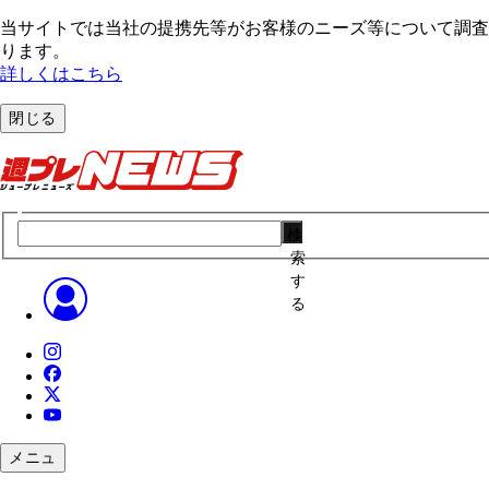
当サイトでは当社の提携先等がお客様のニーズ等について調査・
ります。
詳しくはこちら
閉じる
検
索
す
る
メニュ