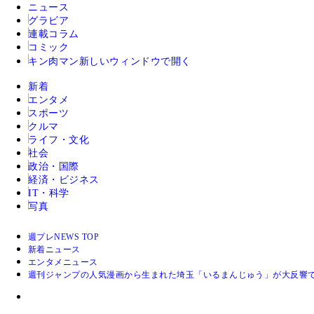
ニュース
グラビア
連載コラム
コミック
キン肉マン
新しいウィンドウで開く
新着
エンタメ
スポーツ
クルマ
ライフ・文化
社会
政治・国際
経済・ビジネス
IT・科学
写真
週プレNEWS TOP
新着ニュース
エンタメニュース
週刊ジャンプの人気漫画から生まれた埼玉「いるまんじゅう」が大反響