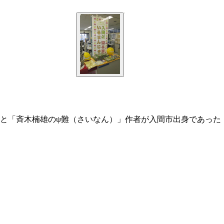
と「斉木楠雄のψ難（さいなん）」作者が入間市出身であった
ふた周りほど大きい。市ではセットで「いるまちゃ」の販売も