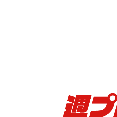
入間市名物「狭山茶」を生地に使った「いるまんじ
あったことから実現
現在は入間市観光協会のほか入間市役所売店、入間
展示している