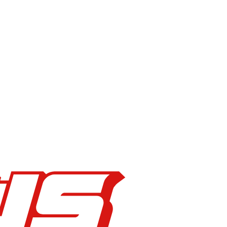
暗殺教室」と「斉木楠雄のψ難（さいなん）」作者が入間市出
ン入間店で販売。博物館では２月末日まで両作品の直筆イラス