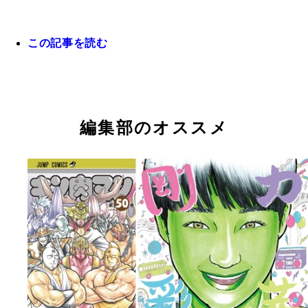
この記事を読む
編集部のオススメ
週プレNEWSで『たいようのマキバオーＷ』を連載
『週刊ヤングジャンプ』で連載中の『テラフォーマ
『週刊少年ジャンプ』で連載中の『火ノ丸相撲』川
つの丸先生が描いた『キン肉マン』の超人たち。つ
ズ』貴家悠・橘賢一両先生の作品。ついにこのコラ
生作品。やはりウルフマン！
ワールド全開だが、下に書かれたコメントでは「ゆ
実現した！！（ｃ）貴家悠・橘賢一／集英社
生の画ならいつでも描けます」とのこと(笑)