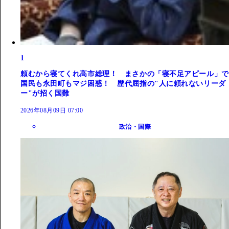
1
頼むから寝てくれ高市総理！ まさかの「寝不足アピール」で
国民も永田町もマジ困惑！ 歴代屈指の"人に頼れないリーダ
ー"が招く国難
2026年08月09日 07:00
政治・国際