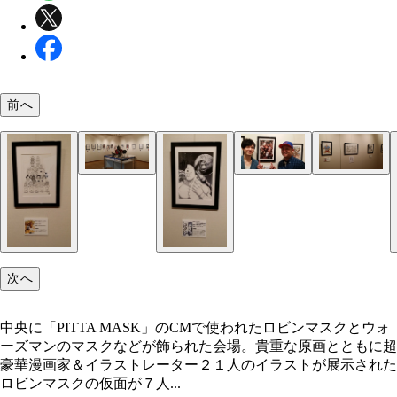
前へ
中央に「PITTA MASK」のCMで使われたロビンマ
「PITTA MASK」のCMで使われたロビンマスクと
今回イラストを描いていただいた『週刊漫画ゴラク
『キン肉マン』の新シリーズ３８巻から最新５０巻
ウォーズマンのマスクなどが飾られた会場。貴重な
ズマンが飾られた会場。まわりを囲むのは、ゆで先
『東京シャッターガール』を連載中の桐木（きりき
の名シーンや表紙などの原画を展示。画を食い入る
とともに超豪華漫画家＆イラストレーター２１人の
一声で集まった超豪華漫画家とイラストレーター、
一先生とゆでたまご・嶋田先生のツーショット
に観ていて、なかなか前に進めないお客さんも見ら
ストが展示された
人のイラスト
次へ
中央に「PITTA MASK」のCMで使われたロビンマスクとウォ
ーズマンのマスクなどが飾られた会場。貴重な原画とともに超
豪華漫画家＆イラストレーター２１人のイラストが展示された
ロビンマスクの仮面が７人...