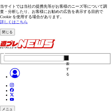
当サイトでは当社の提携先等がお客様のニーズ等について調
査・分析したり、お客様にお勧めの広告を表⽰する⽬的で
Cookie を使⽤する場合があります。
詳しくはこちら
閉じる
検
索
す
る
メニュ