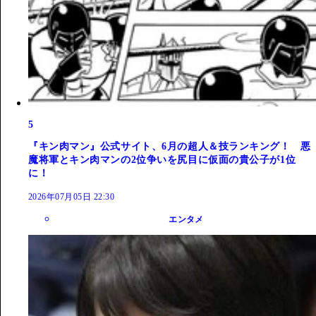
5
『キン肉マン』公式サイト、6月の超人＆技ランキング！ 悪
魔将軍とキン肉マンの2位争いを尻目に仮面の貴公子が1位
に！
2026年07月05日 22:30
エンタメ