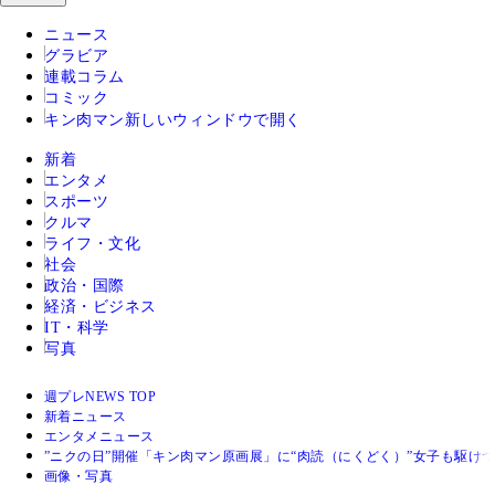
ニュース
グラビア
連載コラム
コミック
キン肉マン
新しいウィンドウで開く
新着
エンタメ
スポーツ
クルマ
ライフ・文化
社会
政治・国際
経済・ビジネス
IT・科学
写真
週プレNEWS TOP
新着ニュース
エンタメニュース
”ニクの日”開催「キン肉マン原画展」に“肉読（にくどく）”女子も駆け
画像・写真