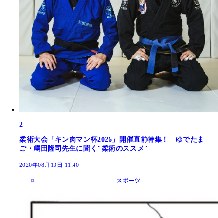
2
柔術大会「キン肉マン杯2026」開催直前特集！ ゆでたま
ご・嶋田隆司先生に聞く"柔術のススメ"
2026年08月10日 11:40
スポーツ