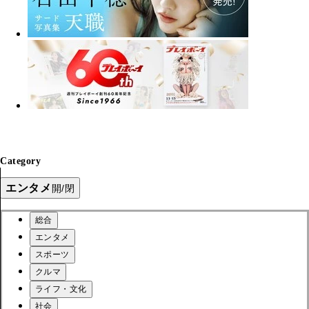
Category
エンタメ
開/閉
総合
エンタメ
スポーツ
クルマ
ライフ・文化
社会