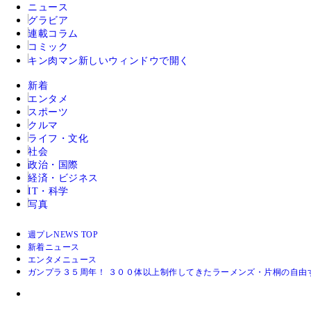
ニュース
グラビア
連載コラム
コミック
キン肉マン
新しいウィンドウで開く
新着
エンタメ
スポーツ
クルマ
ライフ・文化
社会
政治・国際
経済・ビジネス
IT・科学
写真
週プレNEWS TOP
新着ニュース
エンタメニュース
ガンプラ３５周年！ ３００体以上制作してきたラーメンズ・片桐の自由