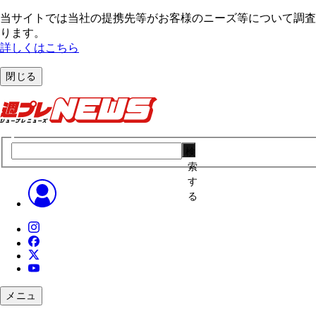
当サイトでは当社の提携先等がお客様のニーズ等について調査・
ります。
詳しくはこちら
閉じる
検
索
す
る
メニュ