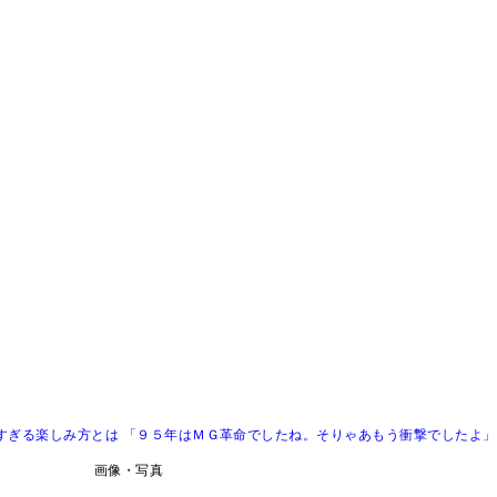
すぎる楽しみ方とは 「９５年はＭＧ革命でしたね。そりゃあもう衝撃でしたよ」
画像・写真