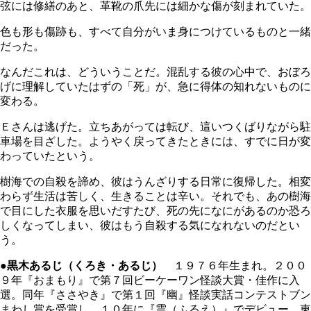
弦には修繕のあと、革靴の爪先には細かな傷が刻まれていた。
色も形も傷跡も、すべて自分がいま身につけているものと一緒
だった。
なんだこれは、どういうことだ。混乱する彼の心中で、おぼろ
げに理解していたはずの「死」が、急に得体の知れないものに
変わる。
Ｅさんは逃げた。立ちあがっては転び、這いつくばりながら駐
車場を目ざした。ようやく戻ってきたときには、すでに日が変
わっていたという。
樹海での自殺を諦め、彼はうんざりする日常に復帰した。相変
わらず生活は苦しく、生きることは辛い。それでも、あの樹海
で目にした衣服を思いだすたび、死の先になにがあるのか恐ろ
しくなってしまい、彼はもう自殺する気になれないのだとい
う。
●黒木あるじ（くろき・あるじ）
１９７６年生まれ。２００
９年『おまもり』で第７回ビーケーワン怪談大賞・佳作に入
選。同年『ささやき』で第１回『幽』怪談実話コンテストブン
まわし賞を受賞し、１０年に『震（ふるえ）』でデビュー。東