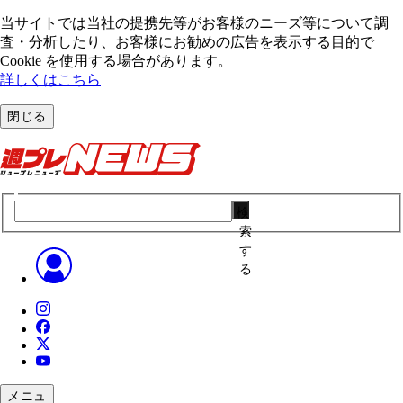
当サイトでは当社の提携先等がお客様のニーズ等について調
査・分析したり、お客様にお勧めの広告を表⽰する⽬的で
Cookie を使⽤する場合があります。
詳しくはこちら
閉じる
検
索
す
る
メニュ