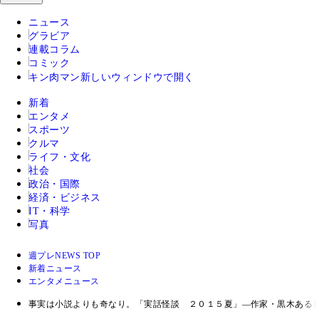
ニュース
グラビア
連載コラム
コミック
キン肉マン
新しいウィンドウで開く
新着
エンタメ
スポーツ
クルマ
ライフ・文化
社会
政治・国際
経済・ビジネス
IT・科学
写真
週プレNEWS TOP
新着ニュース
エンタメニュース
事実は小説よりも奇なり。「実話怪談 ２０１５夏」―作家・黒木ある