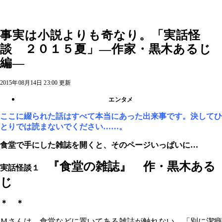
事実は小説よりも奇なり。「実話怪
談 ２０１５夏」―作家・黒木あるじ
編―
2015年08月14日 23:00 更新
エンタメ
ここに綴られた話はすべて本当にあった出来事です。決してひ
とりでは読まないでください……。
食堂で手にした雑誌を開くと、そのページいっぱいに…
『食堂の雑誌』 作・黒木ある
実話怪談１
じ
＊ ＊
Ｍさんは、食堂などに置いてある雑誌が触れない。「別に潔癖