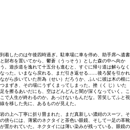
到着したのは午後四時過ぎ。駐車場に車を停め、助手席へ遺書
と財布を置いてから、鬱蒼（うっそう）とした森の中へ向か
う。遊歩道を逸れて十五分も進むと、すぐに帰り道は解らなく
なった。いまなら戻れる、まだ引き返せる……後ろ髪を引かれ
ながら歩いていた所為（せい）だろうか、ふいに彼は木の根に
つまずき、その場にうずくまってしまった。挫（く じ）いた
足を擦るあいだにも、空はどんどんと闇が深くなっていく。こ
こで人生が終わるのか。あっけないもんだな。苦笑してふと視
線を移した先に、あるものが見えた。
岩の上へ丁寧に折り畳まれた、まだ真新しい濃紺のスーツ。そ
の傍らには、薄紫のネクタイと茶色い眼鏡、そして一足の革靴
が置かれていた。ネクタイには薄い染みが残っている。眼鏡の