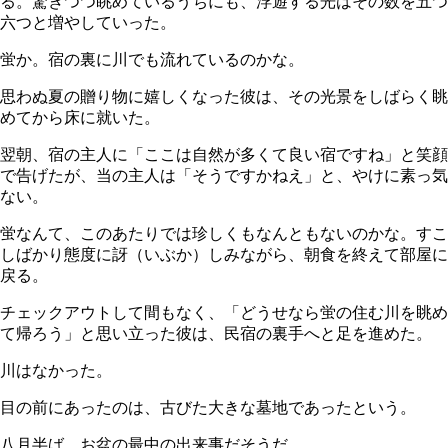
る。驚きつつ眺めているうちにも、浮遊する光はその数を五つ
六つと増やしていった。
蛍か。宿の裏に川でも流れているのかな。
思わぬ夏の贈り物に嬉しくなった彼は、その光景をしばらく眺
めてから床に就いた。
翌朝、宿の主人に「ここは自然が多くて良い宿ですね」と笑顔
で告げたが、当の主人は「そうですかねえ」と、やけに素っ気
ない。
蛍なんて、このあたりでは珍しくもなんともないのかな。すこ
しばかり態度に訝（いぶか）しみながら、朝食を終えて部屋に
戻る。
チェックアウトして間もなく、「どうせなら蛍の住む川を眺め
て帰ろう」と思い立った彼は、民宿の裏手へと足を進めた。
川はなかった。
目の前にあったのは、古びた大きな墓地であったという。
八月半ば、お盆の最中の出来事だそうだ。