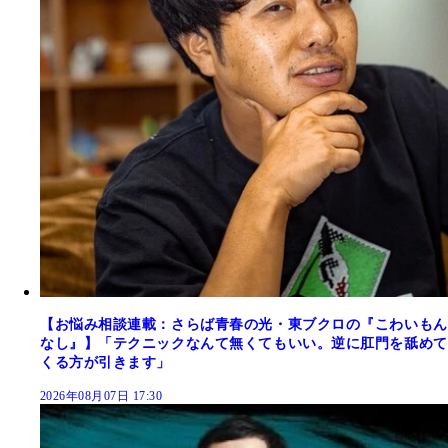
【お悩み相談連載：さらば青春の光・東ブクロの『こわいもん
なし』】「テクニックなんて無くてもいい。逆に肛門を舐めて
くる方が引きます」
2026年08月07日 17:30