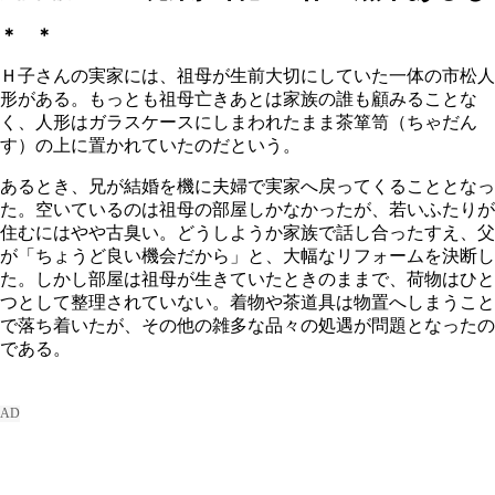
＊ ＊
Ｈ子さんの実家には、祖母が生前大切にしていた一体の市松人
形がある。もっとも祖母亡きあとは家族の誰も顧みることな
く、人形はガラスケースにしまわれたまま茶箪笥（ちゃだん
す）の上に置かれていたのだという。
あるとき、兄が結婚を機に夫婦で実家へ戻ってくることとなっ
た。空いているのは祖母の部屋しかなかったが、若いふたりが
住むにはやや古臭い。どうしようか家族で話し合ったすえ、父
が「ちょうど良い機会だから」と、大幅なリフォームを決断し
た。しかし部屋は祖母が生きていたときのままで、荷物はひと
つとして整理されていない。着物や茶道具は物置へしまうこと
で落ち着いたが、その他の雑多な品々の処遇が問題となったの
である。