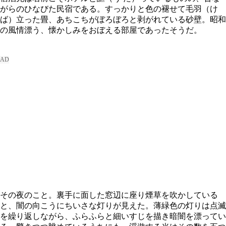
がらのひなびた民宿である。すっかりと色の褪せて毛羽（け
ば）立った畳、あちこちがぼろぼろと剥がれている砂壁。昭和
の風情漂う、懐かしみをおぼえる部屋であったそうだ。
その夜のこと。裏手に面した窓辺に座り煙草を吹かしている
と、闇の向こうにちいさな灯りが見えた。薄緑色の灯りは点滅
を繰り返しながら、ふらふらと細いすじを描き暗闇を漂ってい