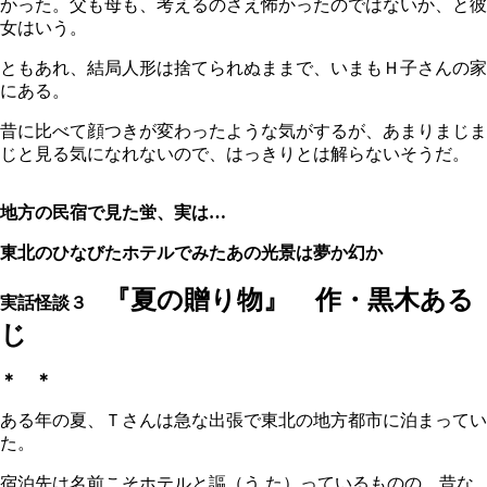
かった。父も母も、考えるのさえ怖かったのではないか、と彼
女はいう。
ともあれ、結局人形は捨てられぬままで、いまもＨ子さんの家
にある。
昔に比べて顔つきが変わったような気がするが、あまりまじま
じと見る気になれないので、はっきりとは解らないそうだ。
地方の民宿で見た蛍、実は…
東北のひなびたホテルでみたあの光景は夢か幻か
『夏の贈り物』 作・黒木ある
実話怪談３
じ
＊ ＊
ある年の夏、Ｔさんは急な出張で東北の地方都市に泊まってい
た。
宿泊先は名前こそホテルと謳（う た）っているものの、昔な