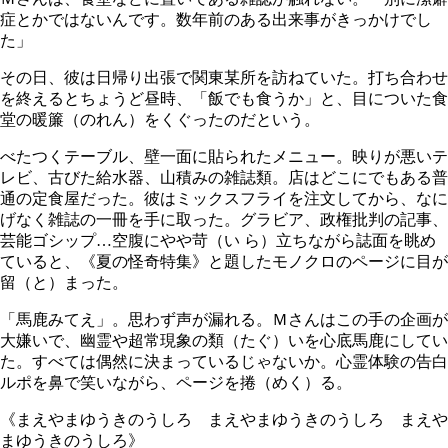
症とかではないんです。数年前のある出来事がきっかけでし
た」
その日、彼は日帰り出張で関東某所を訪ねていた。打ち合わせ
を終えるとちょうど昼時、「飯でも食うか」と、目についた食
堂の暖簾（のれん）をくぐったのだという。
べたつくテーブル、壁一面に貼られたメニュー。映りが悪いテ
レビ、古びた給水器、山積みの雑誌類。店はどこにでもある普
通の定食屋だった。彼はミックスフライを注文してから、なに
げなく雑誌の一冊を手に取った。グラビア、政権批判の記事、
芸能ゴシップ…空腹にやや苛（い ら）立ちながら誌面を眺め
ていると、《夏の怪奇特集》と題したモノクロのページに目が
留（と）まった。
「馬鹿みてえ」。思わず声が漏れる。Ｍさんはこの手の企画が
大嫌いで、幽霊や超常現象の類（たぐ）いを心底馬鹿にしてい
た。すべては偶然に決まっているじゃないか。心霊体験の告白
ルポを鼻で笑いながら、ページを捲（めく）る。
《まえやまゆうきのうしろ まえやまゆうきのうしろ まえや
まゆうきのうしろ》