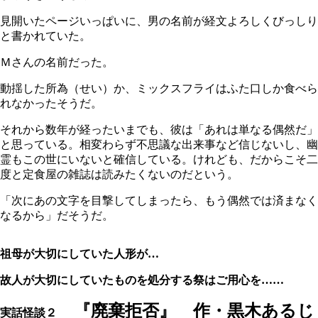
見開いたページいっぱいに、男の名前が経文よろしくびっしり
と書かれていた。
Ｍさんの名前だった。
動揺した所為（せい）か、ミックスフライはふた口しか食べら
れなかったそうだ。
それから数年が経ったいまでも、彼は「あれは単なる偶然だ」
と思っている。相変わらず不思議な出来事など信じないし、幽
霊もこの世にいないと確信している。けれども、だからこそ二
度と定食屋の雑誌は読みたくないのだという。
「次にあの文字を目撃してしまったら、もう偶然では済まなく
なるから」だそうだ。
祖母が大切にしていた人形が…
故人が大切にしていたものを処分する祭はご用心を……
『廃棄拒否』 作・黒木あるじ
実話怪談２