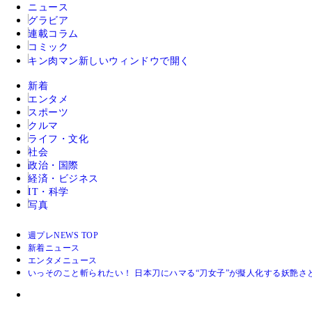
ニュース
グラビア
連載コラム
コミック
キン肉マン
新しいウィンドウで開く
新着
エンタメ
スポーツ
クルマ
ライフ・文化
社会
政治・国際
経済・ビジネス
IT・科学
写真
週プレNEWS TOP
新着ニュース
エンタメニュース
いっそのこと斬られたい！ 日本刀にハマる“刀女子”が擬人化する妖艶さ