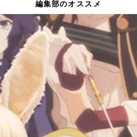
編集部のオススメ
交じりに「なんてキレイなの…」と惚れ惚れする日々とか
ブームを巻き起こしたオンラインゲーム「刀剣乱舞－ＯＮＬＩ
本刀図鑑』（宝島社）を片手にキャラクターの裸体（刀身）を