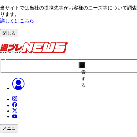
当サイトでは当社の提携先等がお客様のニーズ等について調査・
ります。
詳しくはこちら
閉じる
検
索
す
る
メニュ