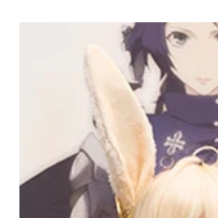
へし切長谷部の刀身を見ながら、B美さんはため息
今年１月にＤＭＭゲームズが提供をはじめ、日本刀
Ａ子さんは自宅でのゲームプレイ時、愛読書の『日