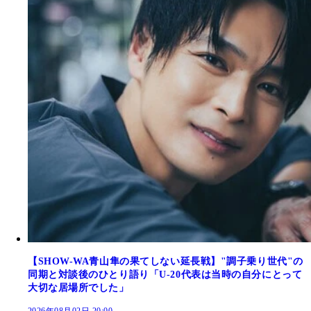
【SHOW-WA青山隼の果てしない延長戦】"調子乗り世代"の
同期と対談後のひとり語り「U-20代表は当時の自分にとって
大切な居場所でした」