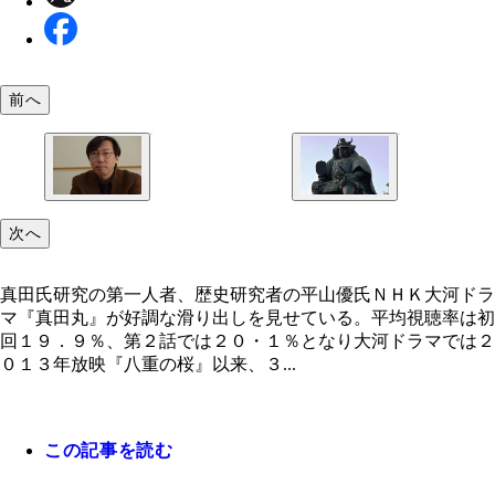
前へ
真田氏研究の第一人者、歴史研究者の平山優氏
甲府駅の武田信玄像。真田氏は、信繁の祖父・真田
次へ
の代から武田氏に仕えた。信繁の父・昌幸は武田信
ら信頼が厚く、『我が両眼のごとき者』と言われる
だった。
真田氏研究の第一人者、歴史研究者の平山優氏ＮＨＫ大河ドラ
マ『真田丸』が好調な滑り出しを見せている。平均視聴率は初
回１９．９％、第２話では２０・１％となり大河ドラマでは２
０１３年放映『八重の桜』以来、３...
この記事を読む