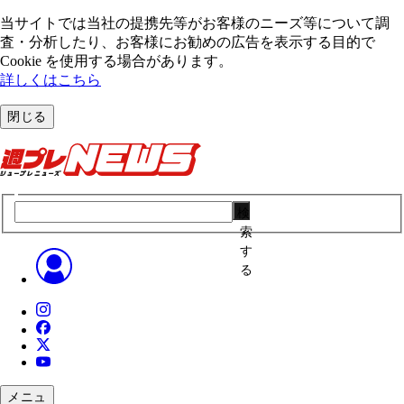
当サイトでは当社の提携先等がお客様のニーズ等について調
査・分析したり、お客様にお勧めの広告を表⽰する⽬的で
Cookie を使⽤する場合があります。
詳しくはこちら
閉じる
検
索
す
る
メニュ