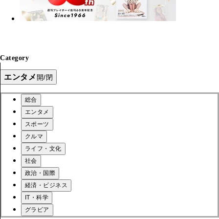
Category
エンタメ
開/閉
総合
エンタメ
スポーツ
クルマ
ライフ・文化
社会
政治・国際
経済・ビジネス
IT・科学
グラビア