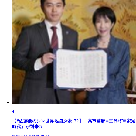
4
【#佐藤優のシン世界地図探索172】「高市幕府≒三代将軍家光
時代」が到来!?