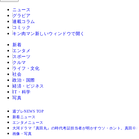
ニュース
グラビア
連載コラム
コミック
キン肉マン
新しいウィンドウで開く
新着
エンタメ
スポーツ
クルマ
ライフ・文化
社会
政治・国際
経済・ビジネス
IT・科学
写真
週プレNEWS TOP
新着ニュース
エンタメニュース
大河ドラマ『真田丸』の時代考証担当者が明かすウソ・ホント。真田幸
画像・写真