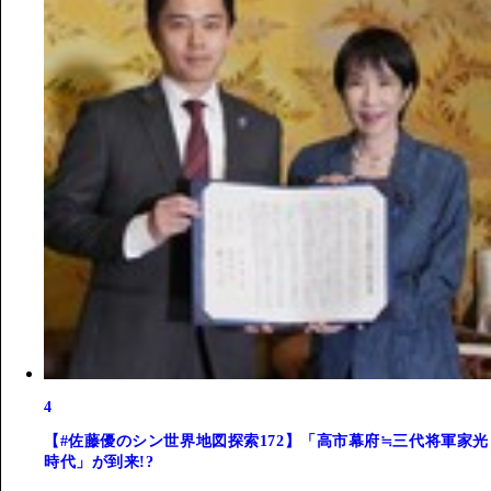
4
【#佐藤優のシン世界地図探索172】「高市幕府≒三代将軍家光
時代」が到来!?