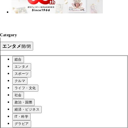
Category
エンタメ
開/閉
総合
エンタメ
スポーツ
クルマ
ライフ・文化
社会
政治・国際
経済・ビジネス
IT・科学
グラビア