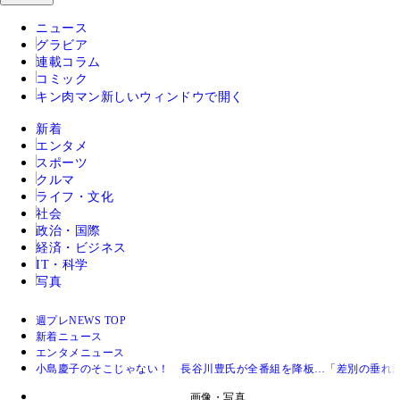
ニュース
グラビア
連載コラム
コミック
キン肉マン
新しいウィンドウで開く
新着
エンタメ
スポーツ
クルマ
ライフ・文化
社会
政治・国際
経済・ビジネス
IT・科学
写真
週プレNEWS TOP
新着ニュース
エンタメニュース
小島慶子のそこじゃない！ 長谷川豊氏が全番組を降板…「差別の垂れ
画像・写真