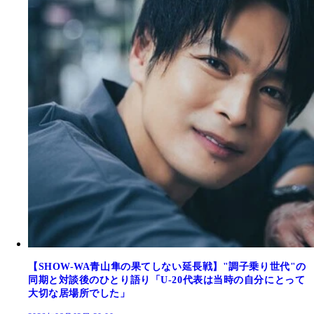
【SHOW-WA青山隼の果てしない延長戦】"調子乗り世代"の
同期と対談後のひとり語り「U-20代表は当時の自分にとって
大切な居場所でした」