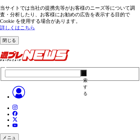
当サイトでは当社の提携先等がお客様のニーズ等について調
査・分析したり、お客様にお勧めの広告を表⽰する⽬的で
Cookie を使⽤する場合があります。
詳しくはこちら
閉じる
検
索
す
る
メニュ