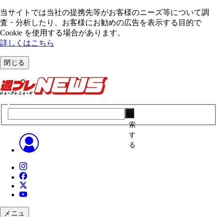
当サイトでは当社の提携先等がお客様のニーズ等について調
査・分析したり、お客様にお勧めの広告を表⽰する⽬的で
Cookie を使⽤する場合があります。
詳しくはこちら
閉じる
検
索
す
る
メニュ