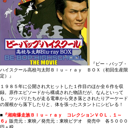
『ビー・バップ・
ハイスクール高校与太郎Ｂｌｕ－ｒａｙ ＢＯＸ（初回生産限
定）』
１９８５年に公開され大ヒットした１作目のほか全６作を収
録。原作エピソードから構成された物語だが、なんといって
も、ツッパリたちが走る電車から突き落とされたりアーケード
の屋根から落下したりと、体を張ったスタントにシビレる！
■
『湘南爆走族Ｂｌｕ－ｒａｙ コレクションＶＯＬ．１～
６』
販売元：東映／発売元：東映ビデオ 発売中 各５０００
円＋税