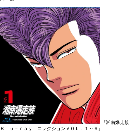
『湘南爆走族
Ｂｌｕ－ｒａｙ コレクションＶＯＬ．１～６』