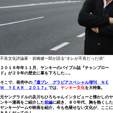
不良文化評論家・岩橋健一郎が語る“オレが不良だった頃”
２０１６年年１１月、ヤンキーのバイブル誌『チャンプロー
ド』が２９年の歴史に幕を下ろした…。
そこで、発売中の
『週プレ グラビアスペシャル増刊 ＮＥ
Ｗ ＹＥＡＲ ２０１７』
では、
ヤンキー文化
を大特集。
元ヤングラドルの及川ちひろちゃんインタビューと懐かしのヤ
ンキー漫画をご紹介した
前編
に続き、８０年代、胸を熱くした
ヤンキーゲームや映画を紹介。今も色褪せない文化が、ここに
あるんだっての！