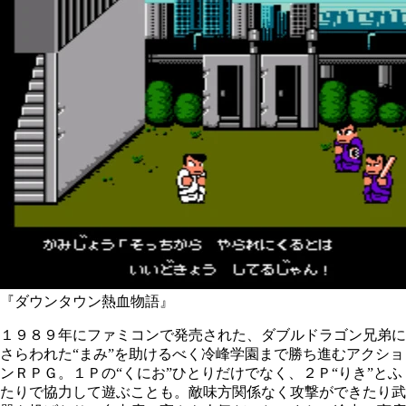
『ダウンタウン熱血物語』
１９８９年にファミコンで発売された、ダブルドラゴン兄弟に
さらわれた“まみ”を助けるべく冷峰学園まで勝ち進むアクショ
ンＲＰＧ。１Ｐの“くにお”ひとりだけでなく、２Ｐ“りき”とふ
たりで協力して遊ぶことも。敵味方関係なく攻撃ができたり武