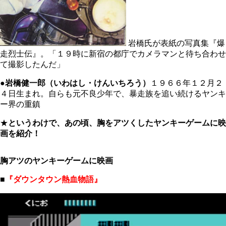
岩橋氏が表紙の写真集『爆
走烈士伝』。「１９時に新宿の都庁でカメラマンと待ち合わせ
て撮影したんだ」
●岩橋健一郎（いわはし・けんいちろう）
１９６６年１２月２
４日生まれ。自らも元不良少年で、暴走族を追い続けるヤンキ
ー界の重鎮
★
というわけで、あの頃、胸をアツくしたヤンキーゲームに映
画を紹介！
胸アツのヤンキーゲームに映画
■
『ダウンタウン熱血物語』