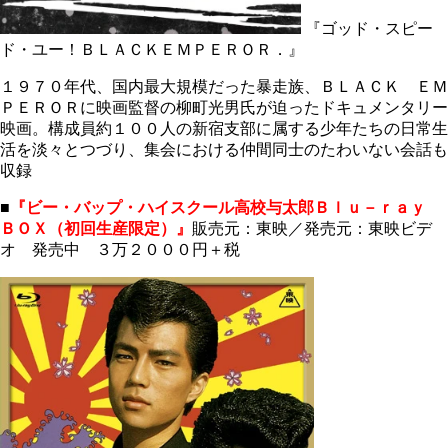
『ゴッド・スピー
ド・ユー！ＢＬＡＣＫＥＭＰＥＲＯＲ．』
１９７０年代、国内最大規模だった暴走族、ＢＬＡＣＫ ＥＭ
ＰＥＲＯＲに映画監督の柳町光男氏が迫ったドキュメンタリー
映画。構成員約１００人の新宿支部に属する少年たちの日常生
活を淡々とつづり、集会における仲間同士のたわいない会話も
収録
■
『ビー・バップ・ハイスクール高校与太郎Ｂｌｕ－ｒａｙ
ＢＯＸ（初回生産限定）』
販売元：東映／発売元：東映ビデ
オ 発売中 ３万２０００円＋税