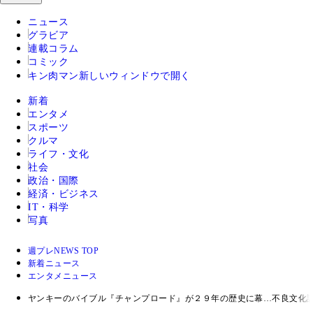
ニュース
グラビア
連載コラム
コミック
キン肉マン
新しいウィンドウで開く
新着
エンタメ
スポーツ
クルマ
ライフ・文化
社会
政治・国際
経済・ビジネス
IT・科学
写真
週プレNEWS TOP
新着ニュース
エンタメニュース
ヤンキーのバイブル『チャンプロード』が２９年の歴史に幕…不良文化評