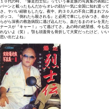
１０代の時、『爆走烈士伝』っていう暴走族の写真集の表紙に
バーンと載ったもんだからオレの顔が一気に全国に知れ渡って
さ。ヤバい経験もしたな。夜中、約３０人の不良に囲まれフル
ボッコ。『倒れたら殺される』と必死で車にしがみつき、命か
らがら深夜の救急病院に逃げ込んだら、血だるまのオレを見た
ナースが『キャー！』って逃げてさ。あの時の絶望感、今も忘
れないよ（笑）。顎も頭蓋骨も骨折して大変だったけど、いい
思い出だよね」