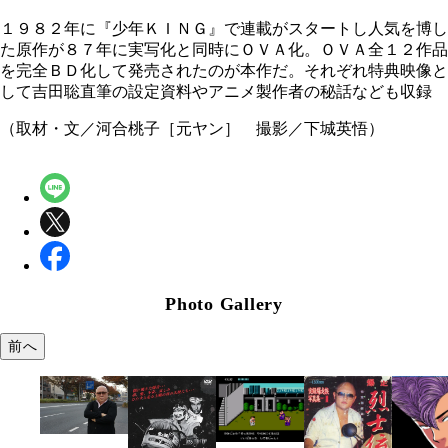
１９８２年に『少年ＫＩＮＧ』で連載がスタートし人気を博し
た原作が８７年に実写化と同時にＯＶＡ化。ＯＶＡ全１２作品
を完全ＢＤ化して発売されたのが本作だ。それぞれ特典映像と
して吉田聡直筆の設定資料やアニメ製作者の秘話なども収録
（取材・文／河合桃子［元ヤン］ 撮影／下城英悟）
Photo Gallery
前へ