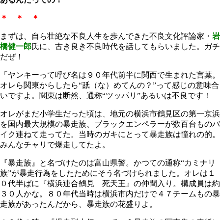
＊ ＊ ＊
まずは、自ら壮絶な不良人生を歩んできた不良文化評論家・
岩
橋健一郎
氏
に、古き良き不良時代を話してもらいました。ガチ
だぜ！
「ヤンキーって呼び名は９０年代前半に関西で生まれた言葉。
オレら関東からしたら“舐（な）めてんの？”って感じの意味合
いですよ。関東は断然、通称“ツッパリ”あるいは不良です！
オレがまだ小学生だった頃は、地元の横浜市鶴見区の第一京浜
を国内最大規模の暴走族、ブラックエンペラーが数百台ものバ
イク連ねて走ってた。当時のガキにとって暴走族は憧れの的。
みんなチャリで爆走してたよ。
『暴走族』と名づけたのは富山県警。かつての通称“カミナリ
族”が暴走行為をしたためにそう名づけられました。オレは１
０代半ばに『横浜連合鶴見 死天王』の仲間入り。構成員は約
３０人かな。８０年代当時は横浜市内だけで４７チームもの暴
走族があったんだから、暴走族の花盛りよ。