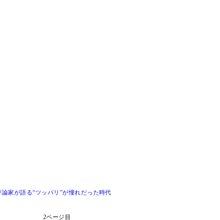
論家が語る“ツッパリ”が憧れだった時代
2ページ目