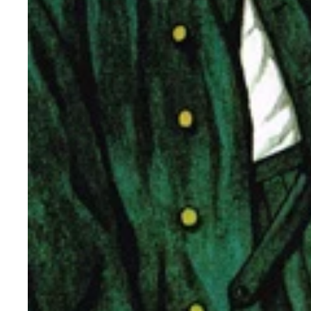
『湘南爆走族Ｂｌｕ－ｒａｙ コレクションＶＯＬ
『ビー・バップ・ハイスクール高校与太郎Ｂｌｕ－
『ゴッド・スピード・ユー！ＢＬＡＣＫＥＭＰＥＲ
岩橋氏が表紙の写真集『爆走烈士伝』。「１９時に