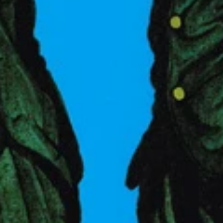
．１～６』
ｒａｙ ＢＯＸ（初回生産限定）』
ＯＲ．』
新宿の都庁でカメラマンと待ち合わせて撮影したんだ」