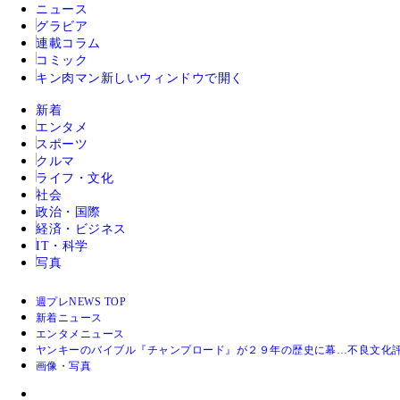
ニュース
グラビア
連載コラム
コミック
キン肉マン
新しいウィンドウで開く
新着
エンタメ
スポーツ
クルマ
ライフ・文化
社会
政治・国際
経済・ビジネス
IT・科学
写真
週プレNEWS TOP
新着ニュース
エンタメニュース
ヤンキーのバイブル『チャンプロード』が２９年の歴史に幕…不良文化評
画像・写真