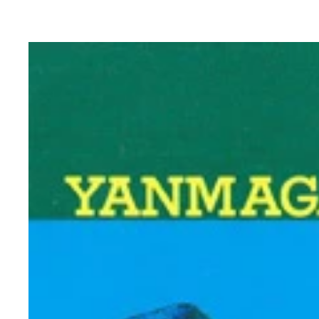
不良文化評論家・岩橋健一郎が語る“オレが不良だっ
『ダウンタウン熱血物語』