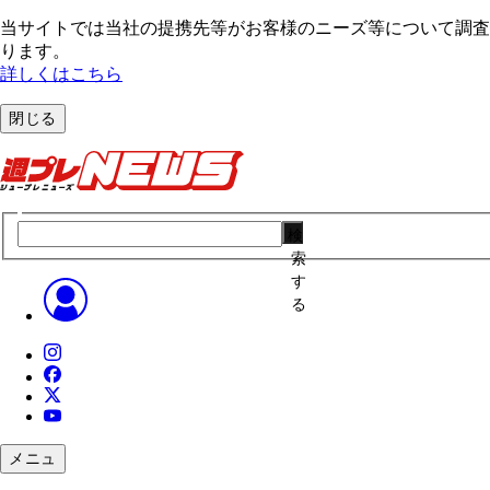
当サイトでは当社の提携先等がお客様のニーズ等について調査・
ります。
詳しくはこちら
閉じる
検
索
す
る
メニュ