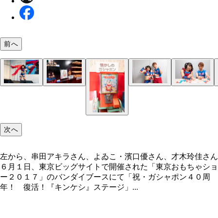
前へ
熱唱する串田アキラさん
才木さんがタワーブリッジを実際に濱口さんにかけ
ブースにはゆでたまご先生のサインが！
超デカキンケシを持つ才木さんと、番組で考案し、
キンケシドンピシャ世代の濱口さんと、お父さんが
ワザケシは取り外しも可能！
いう荒業サプライズも！
特別に制作された「Ｍｒ．ＵＳＢ」のキンケシを持
っていたという才木さん
左から、串田アキラさん、よゐこ・濱口優さん、才
口さん
佳さん
次へ
左から、串田アキラさん、よゐこ・濱口優さん、才木玲佳さん
６月１日、東京ビッグサイトで開催された「東京おもちゃショ
ー２０１７」のバンダイブースにて「祝・ガシャポン４０周
年！ 復活！『キンケシ』ステージ」...