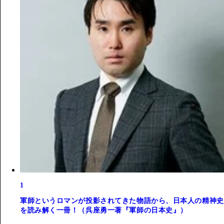
1
軍師というロマンが投影されてきた物語から、日本人の精神史
を読み解く一冊！（呉座勇一著『軍師の日本史』）