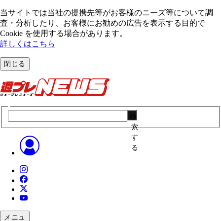
当サイトでは当社の提携先等がお客様のニーズ等について調
査・分析したり、お客様にお勧めの広告を表⽰する⽬的で
Cookie を使⽤する場合があります。
詳しくはこちら
閉じる
検
索
す
る
メニュ