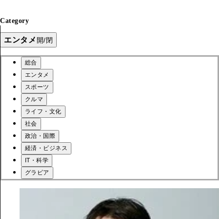
Category
エンタメ
開/閉
総合
エンタメ
スポーツ
クルマ
ライフ・文化
社会
政治・国際
経済・ビジネス
IT・科学
グラビア