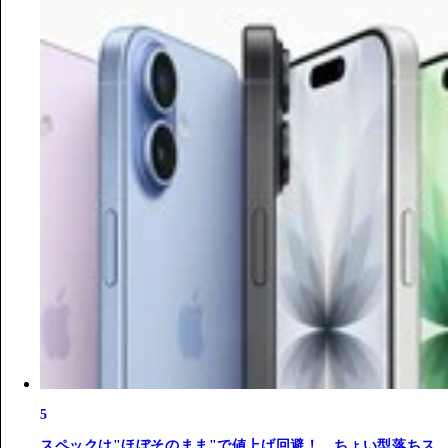
5
スペックは"ほぼそのまま"で値上げ回避！ ちょい型落ちス