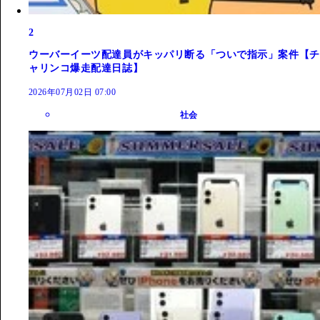
2
ウーバーイーツ配達員がキッパリ断る「ついで指示」案件【チ
ャリンコ爆走配達日誌】
2026年07月02日 07:00
社会