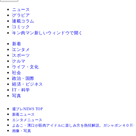
ニュース
グラビア
連載コラム
コミック
キン肉マン
新しいウィンドウで開く
新着
エンタメ
スポーツ
クルマ
ライフ・文化
社会
政治・国際
経済・ビジネス
IT・科学
写真
週プレNEWS TOP
新着ニュース
エンタメニュース
よゐこ・濱口が筋肉アイドルに楽しみ方を熱狂解説。ガシャポン４０周
画像・写真