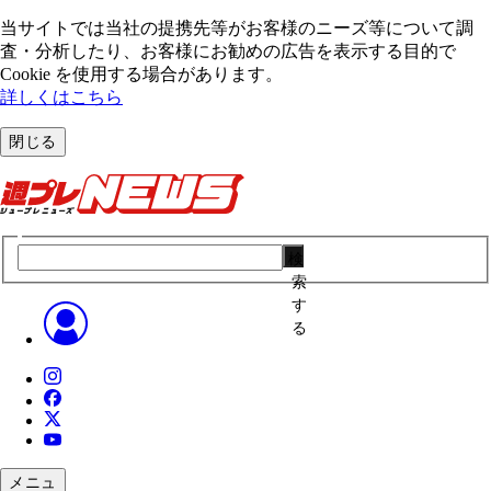
当サイトでは当社の提携先等がお客様のニーズ等について調
査・分析したり、お客様にお勧めの広告を表⽰する⽬的で
Cookie を使⽤する場合があります。
詳しくはこちら
閉じる
検
索
す
る
メニュ