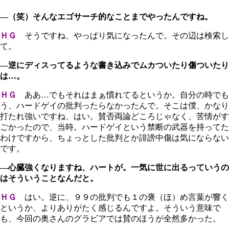
―（笑）そんなエゴサーチ的なことまでやったんですね。
ＨＧ
そうですね、やっぱり気になったんで。その辺は検索し
て。
―逆にディスってるような書き込みでムカついたり傷ついたり
は…。
ＨＧ
ああ…でもそれはまぁ慣れてるというか。自分の時でも
う、ハードゲイの批判ったらなかったんで。そこは僕、かなり
打たれ強いですね、はい。賛否両論どころじゃなく、苦情がす
ごかったので、当時。ハードゲイという禁断の武器を持ってた
わけですから、ちょっとした批判とか誹謗中傷は気にならない
です。
―心臓強くなりますね、ハートが。一気に世に出るっていうの
はそういうことなんだと。
ＨＧ
はい。逆に、９９の批判でも１の褒（ほ）め言葉が響く
というか、よりありがたく感じるんですよ。そういう意味で
も、今回の奥さんのグラビアでは賛のほうが全然多かった。