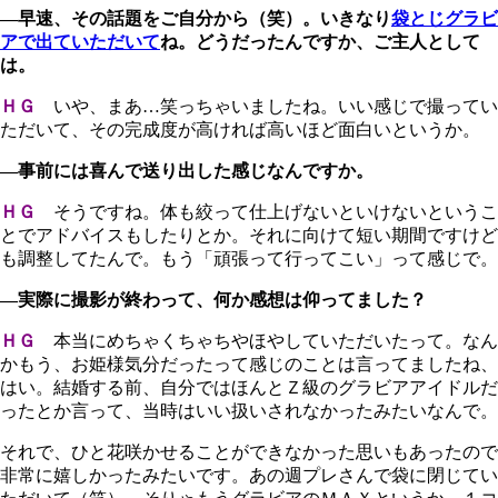
―早速、その話題をご自分から（笑）。いきなり
袋とじグラビ
アで出ていただいて
ね。どうだったんですか、ご主人として
は。
ＨＧ
いや、まあ…笑っちゃいましたね。いい感じで撮ってい
ただいて、その完成度が高ければ高いほど面白いというか。
―事前には喜んで送り出した感じなんですか。
ＨＧ
そうですね。体も絞って仕上げないといけないというこ
とでアドバイスもしたりとか。それに向けて短い期間ですけど
も調整してたんで。もう「頑張って行ってこい」って感じで。
―実際に撮影が終わって、何か感想は仰ってました？
ＨＧ
本当にめちゃくちゃちやほやしていただいたって。なん
かもう、お姫様気分だったって感じのことは言ってましたね、
はい。結婚する前、自分ではほんとＺ級のグラビアアイドルだ
ったとか言って、当時はいい扱いされなかったみたいなんで。
それで、ひと花咲かせることができなかった思いもあったので
非常に嬉しかったみたいです。あの週プレさんで袋に閉じてい