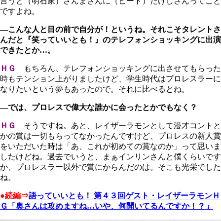
言うと（明石家）さんまさんに（ビート）たけしさんってこと
ですよね。
―こんな人と目の前で自分が！というね。それこそタレントさ
んだと『笑っていいとも！』のテレフォンショッキングに出演
できたとか…。
ＨＧ
もちろん、テレフォンショッキングに出させてもらった
時もテンション上がりましたけど、学生時代はプロレスラーに
なりたいという夢もあったので。それに比べるとね。
―では、プロレスで偉大な誰かに会ったとかでもなく？
ＨＧ
そうですね。あと、レイザーラモンとして漫才コントと
かの賞は一切もらってなかったんですけど、プロレスの新人賞
をいただいた時は「あ、これが初めての賞なのか」って思いま
したけどね。過去でいうと、まぁインリンさんと僕くらいです
か、プロレスラー以外で賞にからんだのは。そこも光栄でした
ね。
●続編⇒
語っていいとも！ 第４３回ゲスト・レイザーラモンＨ
Ｇ「奥さんは攻めますね…いや、何聞いてるんですか！？」