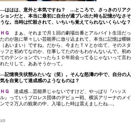
―ははは、意外と本気ですね？ …ところで、さっきのリアク
ションだと、本当に最初に自分が週プレ出た時も記憶がなさそ
うな。当時は忙殺されて、いちいち覚えてられないくらいな？
ＨＧ
まぁ、それまで月１回の劇場出番とアルバイト生活だっ
たのが急に華々しい芸能界に放り込まれて、本当に記憶は曖昧
（あいまい）ですね。だから、今またＴＶとか出て、そのスタ
ッフと初めてなのか、仕事してたのかもわかんないんで。初め
てのテンションでいったら１０年前会ってるじゃないって言わ
れたりして、ああそうかって。
―記憶喪失状態みたいな（笑）。そんな怒濤の中で、自分の人
気を自覚して達成感のようなものは？
ＨＧ
達成感…芸能界じゃないですけど、やっぱり『ハッス
ル』っていうプロレス団体のデビュー戦、横浜アリーナのメイ
ンで２万人の観衆の中、入場した時は震えましたね…。