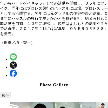
年からハードゲイキャラとしての活動を開始し、０５年にブレ
イク。同年にはプロレス興行のハッスルに出場、プロレスラー
としても活躍する。翌年には元グラドルの住谷杏奈と結婚。０
９年にハッスルの興行で左足かかとを粉砕骨折、約８ヵ月も芸
能活動を自粛。１０年に復帰し、現在はよしもとの劇場やＴＶ
で活躍中。２０１７年４月には写真集「ＯＶＥＲＤＲＥＳＳ」
を発売。
（撮影／塔下智士）
Photo Gallery
前へ