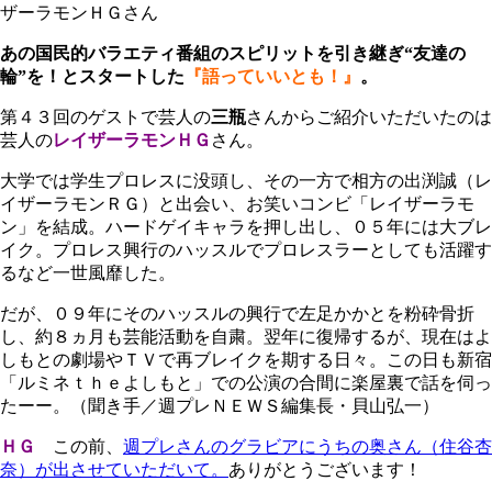
ザーラモンＨＧさん
あの国民的バラエティ番組のスピリットを引き継ぎ“友達の
輪”を！とスタートした
『語っていいとも！』
。
第４３回のゲストで芸人の
三瓶
さんからご紹介いただいたのは
芸人の
レイザーラモンＨＧ
さん。
大学では学生プロレスに没頭し、その一方で相方の出渕誠（レ
イザーラモンＲＧ）と出会い、お笑いコンビ「レイザーラモ
ン」を結成。ハードゲイキャラを押し出し、０５年には大ブレ
イク。プロレス興行のハッスルでプロレスラーとしても活躍す
るなど一世風靡した。
だが、０９年にそのハッスルの興行で左足かかとを粉砕骨折
し、約８ヵ月も芸能活動を自粛。翌年に復帰するが、現在はよ
しもとの劇場やＴＶで再ブレイクを期する日々。この日も新宿
「ルミネｔｈｅよしもと」での公演の合間に楽屋裏で話を伺っ
たーー。（聞き手／週プレＮＥＷＳ編集長・貝山弘一）
ＨＧ
この前、
週プレさんのグラビアにうちの奥さん（住谷杏
奈）が出させていただいて。
ありがとうございます！