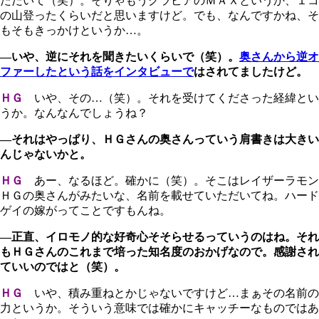
ただいて（笑）。そりゃもうグラビアのＭＡＸというか、１コ
の山登ったくらいだと思いますけど。でも、なんですかね、そ
もそもきっかけというか…。
―いや、逆にそれを聞きたいくらいで（笑）。
奥さんから逆オ
ファーしたという話をインタビューで
はされてましたけど。
ＨＧ
いや、その…（笑）。それを受けてくださった経緯とい
うか。なんなんでしょうね？
―それはやっぱり、ＨＧさんの奥さんっていう肩書きは大きい
んじゃないかと。
ＨＧ
あー、なるほど。確かに（笑）。そこはレイザーラモン
ＨＧの奥さんがみたいな、名前を載せていただいてね。ハード
ゲイの嫁がってことですもんね。
―正直、イロモノ的な好奇心そそらせるっていうのはね。それ
もＨＧさんのこれまで培った知名度のおかげなので。感謝され
ていいのではと（笑）。
ＨＧ
いや、積み重ねとかじゃないですけど…まぁその名前の
力というか。そういう意味では確かにキャッチーなものではあ