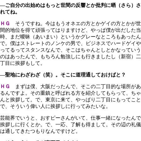
―ご自分の出始めはもっと世間の反響とか批判に晒（さら）さ
れてね。
ＨＧ
そうですね。今はもうオネエの方とかゲイの方とかが世
間的地位を得て頑張ってはりますけど、やっぱ僕が出だした当
時、まだ曖昧（あいまい）というかグレーなところもあったん
で。僕はストレートのノンケの男で、ビジネスでハードゲイや
ってるってスタンスなんで、そこはちゃんとしとかなっていう
のはあったんで、もちろん勉強しにも行きましたし（新宿）二
丁目に挨拶もして。
―聖地にわざわざ（笑）。そこに道理通しておけばと？
ＨＧ
まずは僕、大阪だったんで、そこの二丁目的な場所があ
るんですよ。その重鎮と呼ばれる方を紹介してもらって、ちゃ
んと挨拶して。で、東京に来て、やっぱり二丁目にもってこと
で、そういう偉い人に挨拶しに行ってみたいな。
芸能界でいうと、おすピーさんがいて、仕事一緒になったんで
挨拶しに行くとか。で、一応、了解も得まして。その辺の礼儀
は通してきたつもりなんですけど。