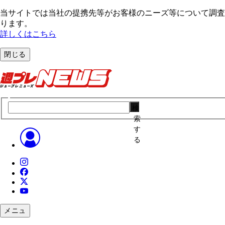
当サイトでは当社の提携先等がお客様のニーズ等について調査・
ります。
詳しくはこちら
閉じる
検
索
す
る
メニュ