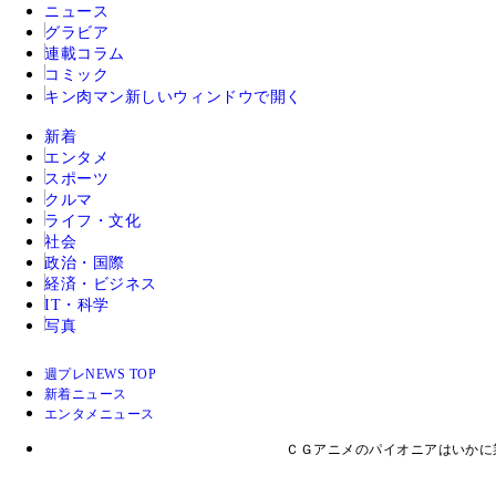
ニュース
グラビア
連載コラム
コミック
キン肉マン
新しいウィンドウで開く
新着
エンタメ
スポーツ
クルマ
ライフ・文化
社会
政治・国際
経済・ビジネス
IT・科学
写真
週プレNEWS TOP
新着ニュース
エンタメニュース
ＣＧアニメのパイオニアはいかに