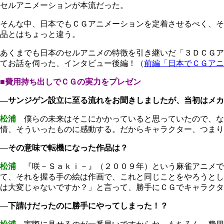
セルアニメーションが本流だった。
そんな中、日本でもＣＧアニメーションを定着させるべく、そ
品とはちょっと違う。
あくまでも日本のセルアニメの特徴を引き継いだ「３ＤＣＧア
てお話を伺った、インタビュー後編！（
前編「日本でＣＧアニ
■費用持ち出しでＣＧの実力をプレゼン
―サンジゲン設立に至る流れをお聞きしましたが、当初はメカ
松浦
僕らの未来はそこにかかっていると思っていたので、なん
情、そういったものに感動する。だからキャラクター、つまり
―その意味で転機になった作品は？
松浦
『咲－Ｓａｋｉ－』（２００９年）という麻雀アニメで
て、それを握る手の絵は作画で、これと同じことをやろうとし
は大変じゃないですか？」と言って、勝手にＣＧでキャラクタ
―下請けだったのに勝手にやってしまった！？