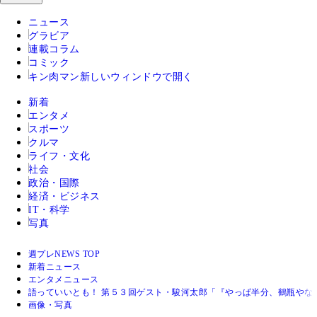
ニュース
グラビア
連載コラム
コミック
キン肉マン
新しいウィンドウで開く
新着
エンタメ
スポーツ
クルマ
ライフ・文化
社会
政治・国際
経済・ビジネス
IT・科学
写真
週プレNEWS TOP
新着ニュース
エンタメニュース
語っていいとも！ 第５３回ゲスト・駿河太郎「『やっぱ半分、鶴瓶やな
画像・写真