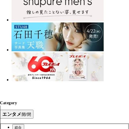
Category
エンタメ
開/閉
総合