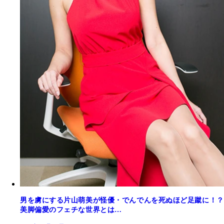
男を虜にする片山萌美が怪優・でんでんを死ぬほど足蹴に！？
美脚偏愛のフェチな世界とは…