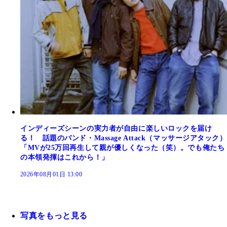
インディーズシーンの実力者が自由に楽しいロックを届け
る！ 話題のバンド・Massage Attack（マッサージアタック）
「MVが25万回再生して親が優しくなった（笑）。でも俺たち
の本領発揮はこれから！」
2026年08月01日 13:00
写真をもっと見る