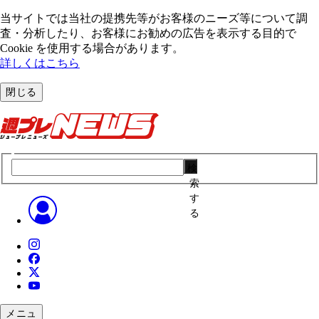
当サイトでは当社の提携先等がお客様のニーズ等について調
査・分析したり、お客様にお勧めの広告を表⽰する⽬的で
Cookie を使⽤する場合があります。
詳しくはこちら
閉じる
検
索
す
る
メニュ