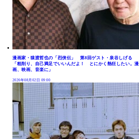
漫画家・猿渡哲也の「烈侠伝」 第8回ゲスト・泉谷しげる
「粗削り、自己満足でいいんだよ！ とにかく熱狂したい。漫
画、映画、音楽に」
2026年08月02日 09:00