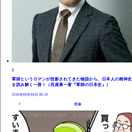
1
軍師というロマンが投影されてきた物語から、日本人の精神史
を読み解く一冊！（呉座勇一著『軍師の日本史』）
2026年08月04日 06:30
社会