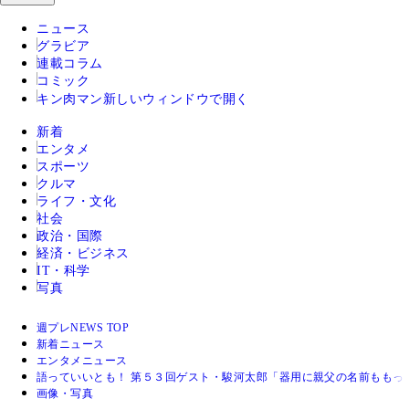
ニュース
グラビア
連載コラム
コミック
キン肉マン
新しいウィンドウで開く
新着
エンタメ
スポーツ
クルマ
ライフ・文化
社会
政治・国際
経済・ビジネス
IT・科学
写真
週プレNEWS TOP
新着ニュース
エンタメニュース
語っていいとも！ 第５３回ゲスト・駿河太郎「器用に親父の名前ももっ
画像・写真