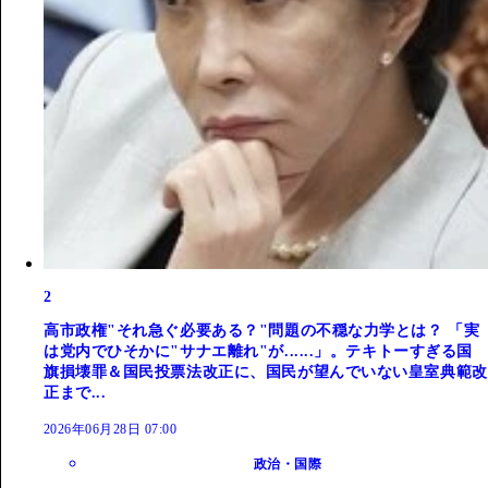
2
高市政権"それ急ぐ必要ある？"問題の不穏な力学とは？ 「実
は党内でひそかに"サナエ離れ"が......」。テキトーすぎる国
旗損壊罪＆国民投票法改正に、国民が望んでいない皇室典範改
正まで...
2026年06月28日 07:00
政治・国際