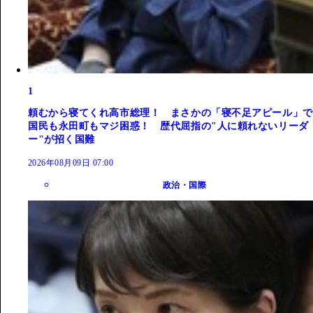
1
頼むから寝てくれ高市総理！ まさかの「寝不足アピール」で
国民も永田町もマジ困惑！ 歴代屈指の"人に頼れないリーダ
ー"が招く国難
2026年08月09日 07:00
政治・国際