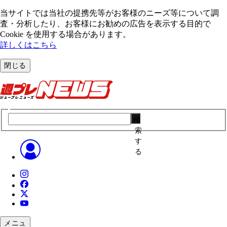
当サイトでは当社の提携先等がお客様のニーズ等について調
査・分析したり、お客様にお勧めの広告を表⽰する⽬的で
Cookie を使⽤する場合があります。
詳しくはこちら
閉じる
検
索
す
る
メニュ