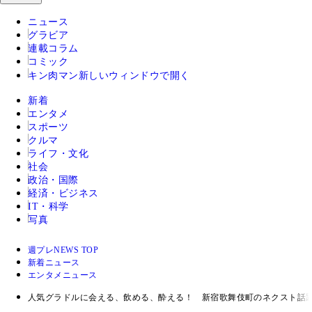
ニュース
グラビア
連載コラム
コミック
キン肉マン
新しいウィンドウで開く
新着
エンタメ
スポーツ
クルマ
ライフ・文化
社会
政治・国際
経済・ビジネス
IT・科学
写真
週プレNEWS TOP
新着ニュース
エンタメニュース
人気グラドルに会える、飲める、酔える！ 新宿歌舞伎町のネクスト話