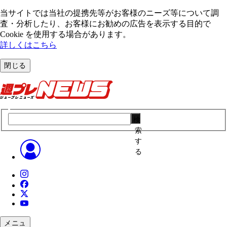
当サイトでは当社の提携先等がお客様のニーズ等について調
査・分析したり、お客様にお勧めの広告を表⽰する⽬的で
Cookie を使⽤する場合があります。
詳しくはこちら
閉じる
検
索
す
る
メニュ