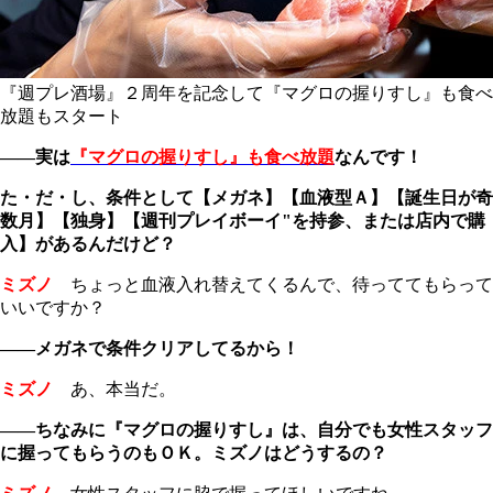
『週プレ酒場』２周年を記念して『マグロの握りすし』も食べ
放題もスタート
――実は
『マグロの握りすし』も食べ放題
なんです！
た・だ・し、条件として【メガネ】【血液型Ａ】【誕生日が奇
数月】【独身】【週刊プレイボーイ"を持参、または店内で購
入】があるんだけど？
ミズノ
ちょっと血液入れ替えてくるんで、待っててもらって
いいですか？
――メガネで条件クリアしてるから！
ミズノ
あ、本当だ。
――ちなみに『マグロの握りすし』は、自分でも女性スタッフ
に握ってもらうのもＯＫ。ミズノはどうするの？