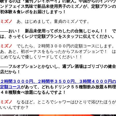
験するのは『週刊プレイボーイ』の新人。中国からのインバウ
ンドフェイス気味で新品未使用男子のミズノが、定額プランの
初体験＆食レポをお届けしますっ！
ミズノ
あ、はじめまして。童貞のミズノです。
――おい！ 新品未使用ってボカしたの台無しじゃん！！ で
は、さっそくレジで定額プランをスタッフに伝えてください。
ミズノ
でしたら、２時間３０００円の定額コースにします。
あ、あと。初ボーナスをもらったからフルオプションで！ は
じめてなんで優しくリードしてください！！
――フルオプションとかないし、週プレ酒場はゴリゴリの健全
店だから！
２時間３０００円、２時間半３５００円、３時間４０００円の
定額コース
があって、どれもドリンク５５種類飲み放題＆料理
４８種類食べ放題になるんですよ！
ミズノ
なるほど。ところでシャワーはひとりで浴びたほうが
いいんですか？