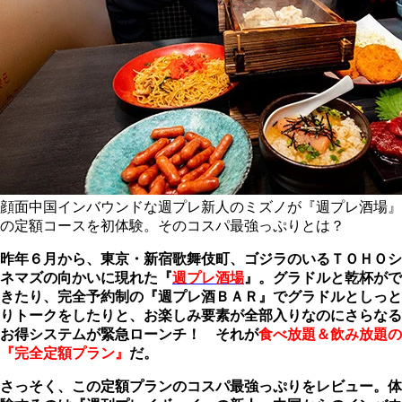
顔面中国インバウンドな週プレ新人のミズノが『週プレ酒場』
の定額コースを初体験。そのコスパ最強っぷりとは？
昨年６月から、東京・新宿歌舞伎町、ゴジラのいるＴＯＨＯシ
ネマズの向かいに現れた『
週プレ酒場
』。グラドルと乾杯がで
きたり、完全予約制の『週プレ酒ＢＡＲ』でグラドルとしっと
りトークをしたりと、お楽しみ要素が全部入りなのにさらなる
お得システムが緊急ローンチ！ それが
食べ放題＆飲み放題の
『完全定額プラン』
だ。
さっそく、この定額プランのコスパ最強っぷりをレビュー。体