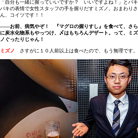
「自分も一緒に握っていいですか？ いいですよね！」とパキ
パキの表情で女性スタッフの手を握りだすミズノ。おまわりさ
ん、コイツです！！
――お前、病気やぞ！ 『マグロの握りすし』を食べて、さら
に炭水化物系もやっつけ、〆はもちろんデザート。って、ミズ
ノぐったりじゃん！
ミズノ
さすがに１０人前以上は食べたので、もう無理です。