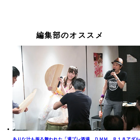
編集部のオススメ
ありな汁も振る舞われた「週プレ酒場 ＤＭＭ．Ｒ１８アダル