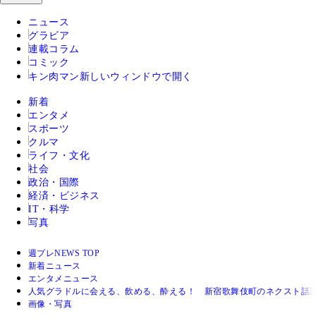
ニュース
グラビア
連載コラム
コミック
キン肉マン
新しいウィンドウで開く
新着
エンタメ
スポーツ
クルマ
ライフ・文化
社会
政治・国際
経済・ビジネス
IT・科学
写真
週プレNEWS TOP
新着ニュース
エンタメニュース
人気グラドルに会える、飲める、酔える！ 新宿歌舞伎町のネクスト話
画像・写真