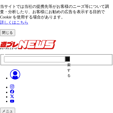
当サイトでは当社の提携先等がお客様のニーズ等について調
査・分析したり、お客様にお勧めの広告を表⽰する⽬的で
Cookie を使⽤する場合があります。
詳しくはこちら
閉じる
検
索
す
る
メニュ