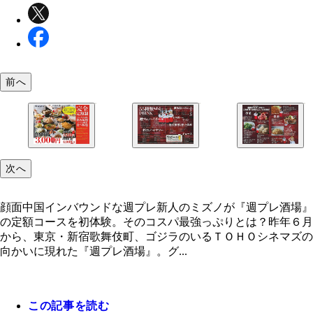
前へ
次へ
『週プレ酒場』食べ放題・飲み放題メニュー
『週プレ酒場』食べ放題・飲み放題メニュー 飲み
『週プレ酒場』食べ放題・飲み放題メニュー 食べ
編
顔面中国インバウンドな週プレ新人のミズノが『週プレ酒場』
の定額コースを初体験。そのコスパ最強っぷりとは？昨年６月
から、東京・新宿歌舞伎町、ゴジラのいるＴＯＨＯシネマズの
向かいに現れた『週プレ酒場』。グ...
この記事を読む