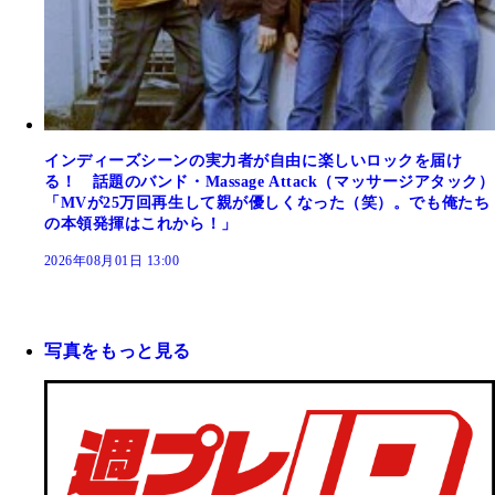
インディーズシーンの実力者が自由に楽しいロックを届け
る！ 話題のバンド・Massage Attack（マッサージアタック）
「MVが25万回再生して親が優しくなった（笑）。でも俺たち
の本領発揮はこれから！」
2026年08月01日 13:00
写真をもっと見る