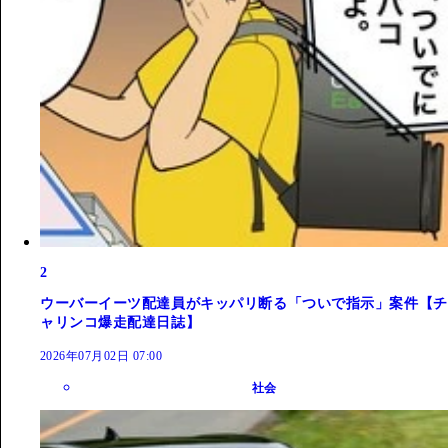
2
ウーバーイーツ配達員がキッパリ断る「ついで指示」案件【チ
ャリンコ爆走配達日誌】
2026年07月02日 07:00
社会