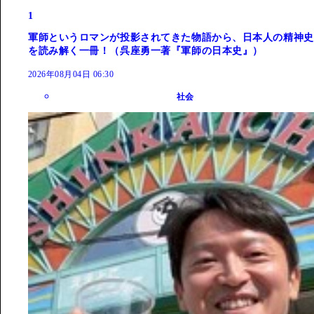
1
軍師というロマンが投影されてきた物語から、日本人の精神史
を読み解く一冊！（呉座勇一著『軍師の日本史』）
2026年08月04日 06:30
社会