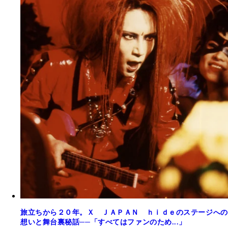
旅立ちから２０年。Ｘ ＪＡＰＡＮ ｈｉｄｅのステージへの
想いと舞台裏秘話──「すべてはファンのため...」