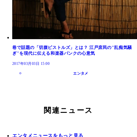
巷で話題の「切腹ピストルズ」とは？ 江戸庶民の"乱痴気騒
ぎ"を現代に伝える和楽器パンクの心意気
2017年03月03日 15:00
エンタメ
関連ニュース
エンタメニュースをもっと見る