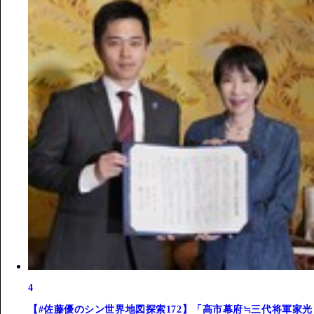
4
【#佐藤優のシン世界地図探索172】「高市幕府≒三代将軍家光