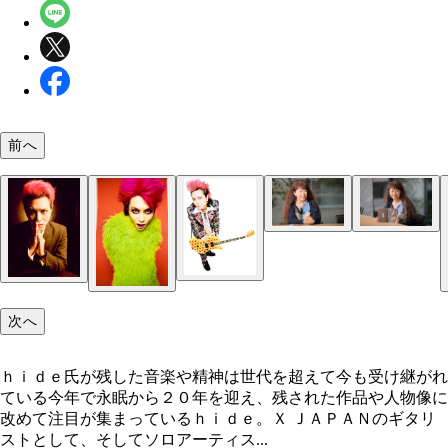
前へ
「ｈｉｄｅ ｗｏｒｄ ＦＩＬＥ」で監修を務めた
この本を「ロックの神様、ありがとう」で終わらせ
氏
ったと語る大島氏
次へ
ｈｉｄｅ氏が残した音楽や精神は世代を超えて今も受け継がれ
ている今年で永眠から２０年を迎え、残された作品や人物像に
改めて注目が集まっているｈｉｄｅ。Ｘ ＪＡＰＡＮのギタリ
ストとして、そしてソロアーティス...