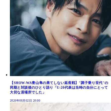
【SHOW-WA青山隼の果てしない延長戦】"調子乗り世代"の
同期と対談後のひとり語り「U-20代表は当時の自分にとって
大切な居場所でした」
2026年08月02日 20:00