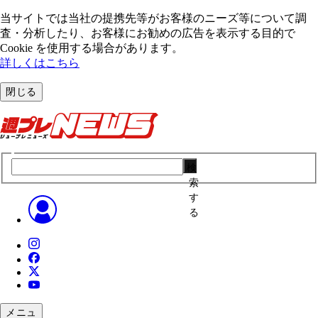
当サイトでは当社の提携先等がお客様のニーズ等について調
査・分析したり、お客様にお勧めの広告を表⽰する⽬的で
Cookie を使⽤する場合があります。
詳しくはこちら
閉じる
検
索
す
る
メニュ