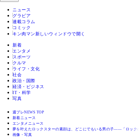
ニュース
グラビア
連載コラム
コミック
キン肉マン
新しいウィンドウで開く
新着
エンタメ
スポーツ
クルマ
ライフ・文化
社会
政治・国際
経済・ビジネス
IT・科学
写真
週プレNEWS TOP
新着ニュース
エンタメニュース
夢を叶えたロックスターの素顔は、どこにでもいる男の子――「ロックの
画像・写真