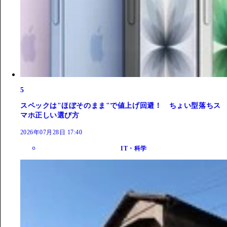
5
スペックは"ほぼそのまま"で値上げ回避！ ちょい型落ちス
マホ正しい選び方
2026年07月28日 17:40
IT・科学