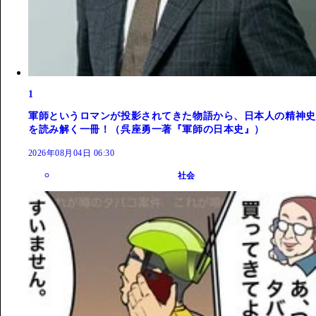
1
軍師というロマンが投影されてきた物語から、日本人の精神史
を読み解く一冊！（呉座勇一著『軍師の日本史』）
2026年08月04日 06:30
社会