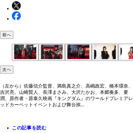
前へ
次へ
（左から）佐藤信介監督、満島真之介、高嶋政宏、橋本環奈、
吉沢亮、山崎賢人、長澤まさみ、大沢たかお、本郷奏多、要
潤、原作者・原泰久映画『キングダム』のワールドプレミアレ
ッドカーペットイベントおよび舞台挨...
この記事を読む