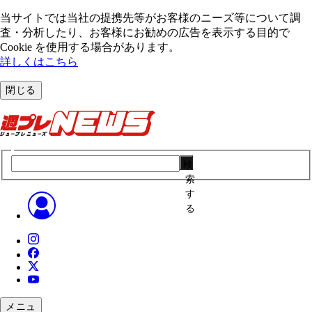
当サイトでは当社の提携先等がお客様のニーズ等について調
査・分析したり、お客様にお勧めの広告を表⽰する⽬的で
Cookie を使⽤する場合があります。
詳しくはこちら
閉じる
検
索
す
る
メニュ