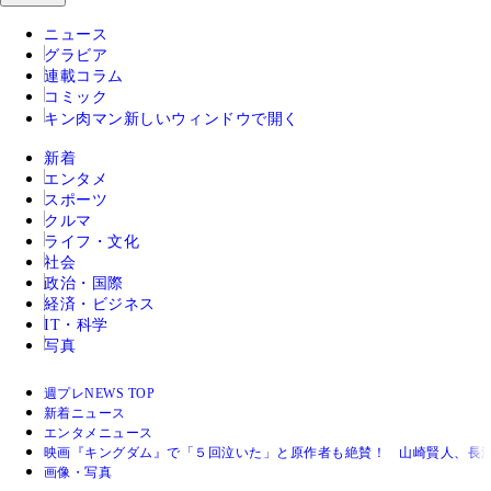
ニュース
グラビア
連載コラム
コミック
キン肉マン
新しいウィンドウで開く
新着
エンタメ
スポーツ
クルマ
ライフ・文化
社会
政治・国際
経済・ビジネス
IT・科学
写真
週プレNEWS TOP
新着ニュース
エンタメニュース
映画『キングダム』で「５回泣いた」と原作者も絶賛！ 山崎賢人、長
画像・写真