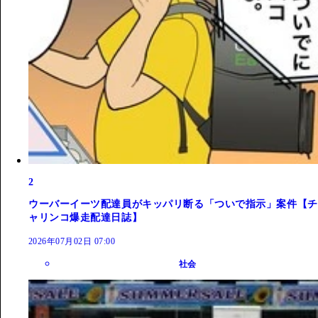
2
ウーバーイーツ配達員がキッパリ断る「ついで指示」案件【チ
ャリンコ爆走配達日誌】
2026年07月02日 07:00
社会