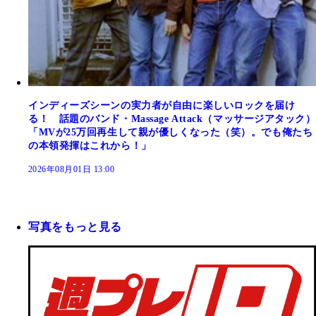
インディーズシーンの実力者が自由に楽しいロックを届け
る！ 話題のバンド・Massage Attack（マッサージアタック）
「MVが25万回再生して親が優しくなった（笑）。でも俺たち
の本領発揮はこれから！」
2026年08月01日 13:00
写真をもっと見る