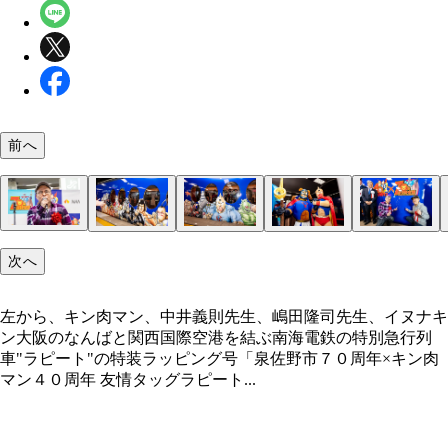
前へ
左から、キン肉マン、中井義則先生、嶋田隆司先生
次へ
ヌナキン
左から、キン肉マン、中井義則先生、嶋田隆司先生、イヌナキ
ン大阪のなんばと関西国際空港を結ぶ南海電鉄の特別急行列
車"ラピート"の特装ラッピング号「泉佐野市７０周年×キン肉
マン４０周年 友情タッグラピート...