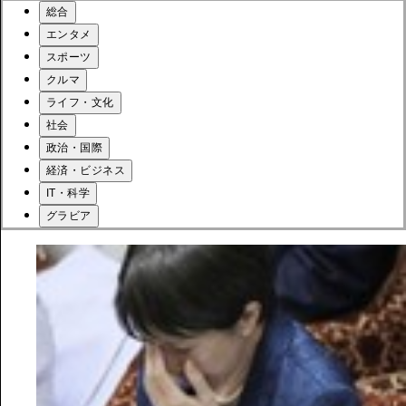
総合
エンタメ
スポーツ
クルマ
ライフ・文化
社会
政治・国際
経済・ビジネス
IT・科学
グラビア