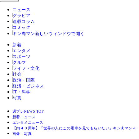
ニュース
グラビア
連載コラム
コミック
キン肉マン
新しいウィンドウで開く
新着
エンタメ
スポーツ
クルマ
ライフ・文化
社会
政治・国際
経済・ビジネス
IT・科学
写真
週プレNEWS TOP
新着ニュース
エンタメニュース
【肉４０周年】「世界の人にこの電車を見てもらいたい」キン肉マン４０
画像・写真