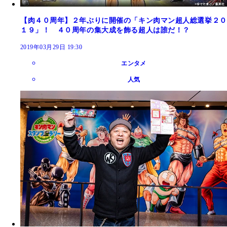
【肉４０周年】２年ぶりに開催の「キン肉マン超人総選挙２０
１９」！ ４０周年の集大成を飾る超人は誰だ！？
2019年03月29日 19:30
エンタメ
人気