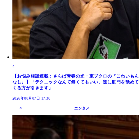
4
【お悩み相談連載：さらば青春の光・東ブクロの『こわいもん
なし』】「テクニックなんて無くてもいい。逆に肛門を舐めて
くる方が引きます」
2026年08月07日 17:30
エンタメ