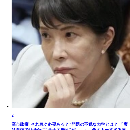
2
高市政権"それ急ぐ必要ある？"問題の不穏な力学とは？ 「実
は党内でひそかに"サナエ離れ"が......」。テキトーすぎる国