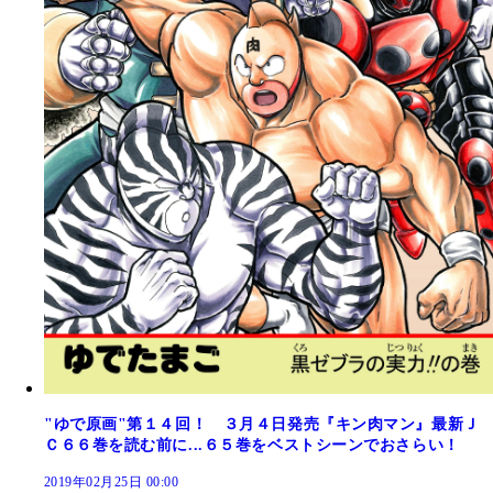
"ゆで原画"第１４回！ ３月４日発売『キン肉マン』最新Ｊ
Ｃ６６巻を読む前に...６５巻をベストシーンでおさらい！
2019年02月25日 00:00