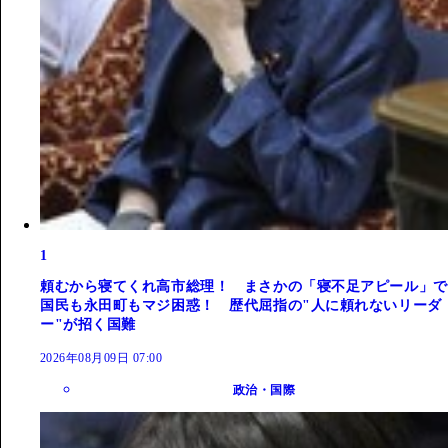
1
頼むから寝てくれ高市総理！ まさかの「寝不足アピール」で
国民も永田町もマジ困惑！ 歴代屈指の"人に頼れないリーダ
ー"が招く国難
2026年08月09日 07:00
政治・国際