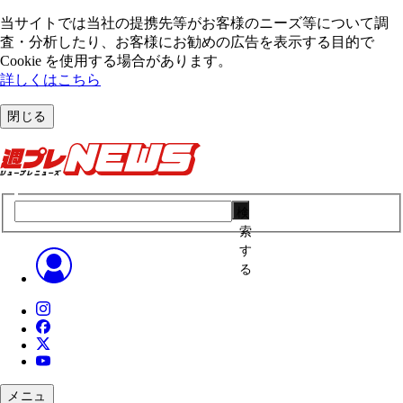
当サイトでは当社の提携先等がお客様のニーズ等について調
査・分析したり、お客様にお勧めの広告を表⽰する⽬的で
Cookie を使⽤する場合があります。
詳しくはこちら
閉じる
検
索
す
る
メニュ