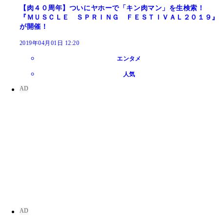
【肉４０周年】ついにヤホーで「キン肉マン」を生検索！
『ＭＵＳＣＬＥ ＳＰＲＩＮＧ ＦＥＳＴＩＶＡＬ２０１９』
が開催！
2019年04月01日 12:20
エンタメ
人気