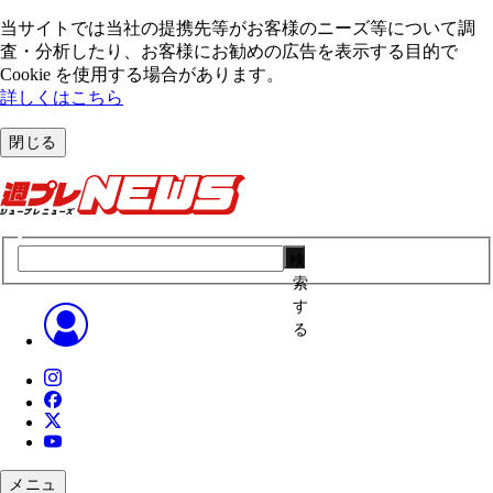
当サイトでは当社の提携先等がお客様のニーズ等について調
査・分析したり、お客様にお勧めの広告を表⽰する⽬的で
Cookie を使⽤する場合があります。
詳しくはこちら
閉じる
検
索
す
る
メニュ