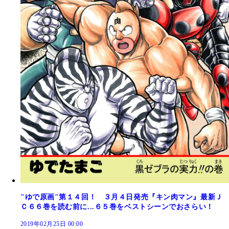
"ゆで原画"第１４回！ ３月４日発売『キン肉マン』最新Ｊ
Ｃ６６巻を読む前に...６５巻をベストシーンでおさらい！
2019年02月25日 00:00