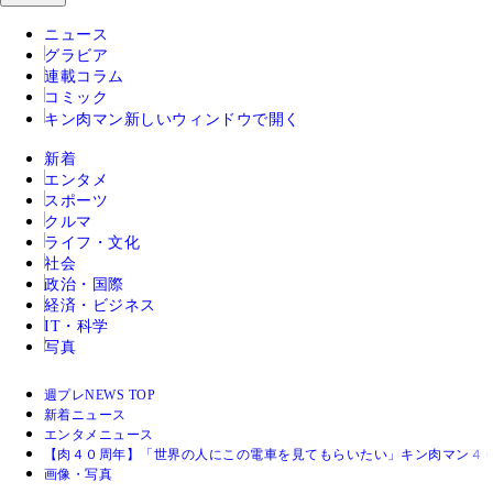
ニュース
グラビア
連載コラム
コミック
キン肉マン
新しいウィンドウで開く
新着
エンタメ
スポーツ
クルマ
ライフ・文化
社会
政治・国際
経済・ビジネス
IT・科学
写真
週プレNEWS TOP
新着ニュース
エンタメニュース
【肉４０周年】「世界の人にこの電車を見てもらいたい」キン肉マン４０
画像・写真