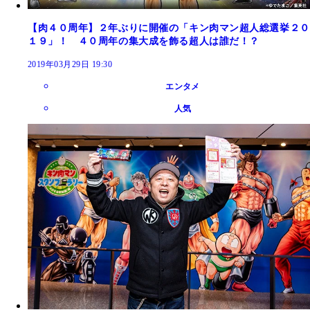
【肉４０周年】２年ぶりに開催の「キン肉マン超人総選挙２０
１９」！ ４０周年の集大成を飾る超人は誰だ！？
2019年03月29日 19:30
エンタメ
人気