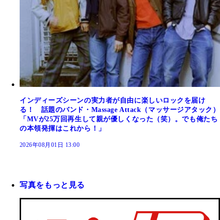
インディーズシーンの実力者が自由に楽しいロックを届け
る！ 話題のバンド・Massage Attack（マッサージアタック）
「MVが25万回再生して親が優しくなった（笑）。でも俺たち
の本領発揮はこれから！」
2026年08月01日 13:00
写真をもっと見る