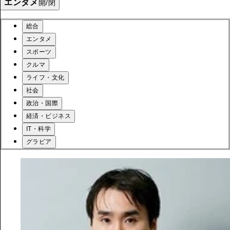
エンタメ
開/閉
総合
エンタメ
スポーツ
クルマ
ライフ・文化
社会
政治・国際
経済・ビジネス
IT・科学
グラビア