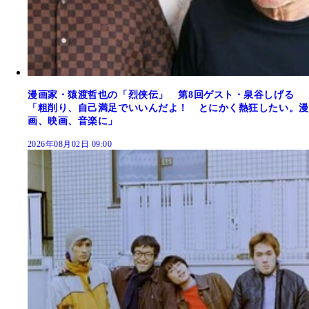
漫画家・猿渡哲也の「烈侠伝」 第8回ゲスト・泉谷しげる
「粗削り、自己満足でいいんだよ！ とにかく熱狂したい。漫
画、映画、音楽に」
2026年08月02日 09:00