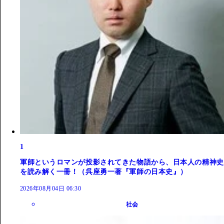
1
軍師というロマンが投影されてきた物語から、日本人の精神史
を読み解く一冊！（呉座勇一著『軍師の日本史』）
2026年08月04日 06:30
社会