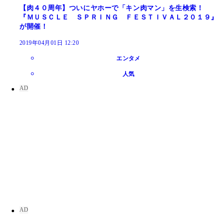
【肉４０周年】ついにヤホーで「キン肉マン」を生検索！
『ＭＵＳＣＬＥ ＳＰＲＩＮＧ ＦＥＳＴＩＶＡＬ２０１９』
が開催！
2019年04月01日 12:20
エンタメ
人気