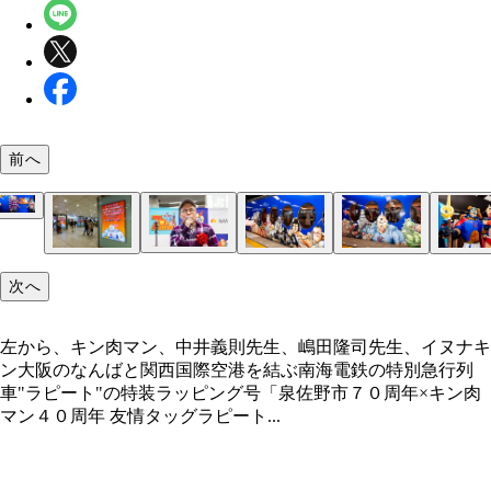
前へ
左から、キン肉マン、中井義則先生、嶋田隆司先生
次へ
ヌナキン
左から、キン肉マン、中井義則先生、嶋田隆司先生、イヌナキ
ン大阪のなんばと関西国際空港を結ぶ南海電鉄の特別急行列
車"ラピート"の特装ラッピング号「泉佐野市７０周年×キン肉
マン４０周年 友情タッグラピート...