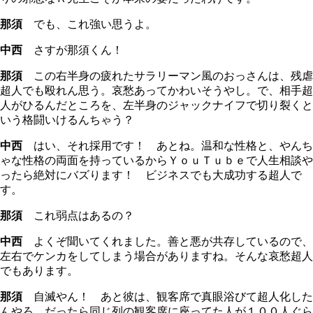
那須
でも、これ強い思うよ。
中西
さすが那須くん！
那須
この右半身の疲れたサラリーマン風のおっさんは、残虐
超人でも殴れん思う。哀愁あってかわいそうやし。で、相手超
人がひるんだところを、左半身のジャックナイフで切り裂くと
いう格闘いけるんちゃう？
中西
はい、それ採用です！ あとね。温和な性格と、やんち
ゃな性格の両面を持っているからＹｏｕＴｕｂｅで人生相談や
ったら絶対にバズります！ ビジネスでも大成功する超人で
す。
那須
これ弱点はあるの？
中西
よくぞ聞いてくれました。善と悪が共存しているので、
左右でケンカをしてしまう場合がありますね。そんな哀愁超人
でもあります。
那須
自滅やん！ あと彼は、観客席で真眼浴びて超人化した
んやろ。だったら同じ列の観客席に座ってた人が１００人ぐら