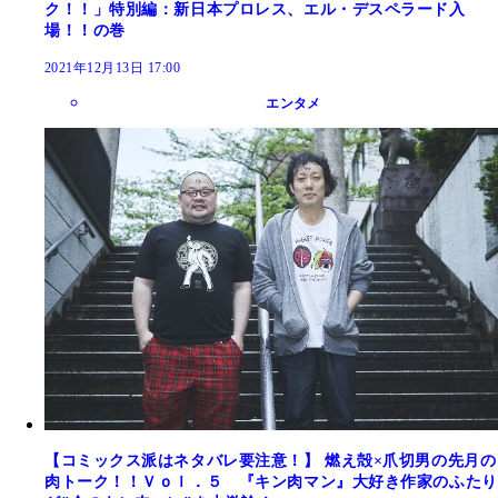
ク！！」特別編：新日本プロレス、エル・デスペラード入
場！！の巻
2021年12月13日 17:00
エンタメ
【コミックス派はネタバレ要注意！】 燃え殻×爪切男の先月の
肉トーク！！Ｖｏｌ．５ 『キン肉マン』大好き作家のふたり