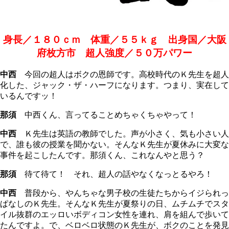
身長／１８０ｃｍ 体重／５５ｋｇ 出身国／大阪
府枚方市 超人強度／５０万パワー
中西
今回の超人はボクの恩師です。高校時代のＫ先生を超人
化した、ジャック・ザ・ハーフになります。つまり、実在して
いるんですッ！
那須
中西くん、言ってることめちゃくちゃやって！
中西
Ｋ先生は英語の教師でした。声が小さく、気も小さい人
で、誰も彼の授業を聞かない。そんなＫ先生が夏休みに大変な
事件を起こしたんです。那須くん、これなんやと思う？
那須
待て待て！ それ、超人の話やなくなっとるやろ！
中西
普段から、やんちゃな男子校の生徒たちからイジられっ
ぱなしのＫ先生。そんなＫ先生が夏祭りの日、ムチムチでスタ
イル抜群のエッロいボディコン女性を連れ、肩を組んで歩いて
たんですよ。で、ベロベロ状態のＫ先生が、ボクのことを発見