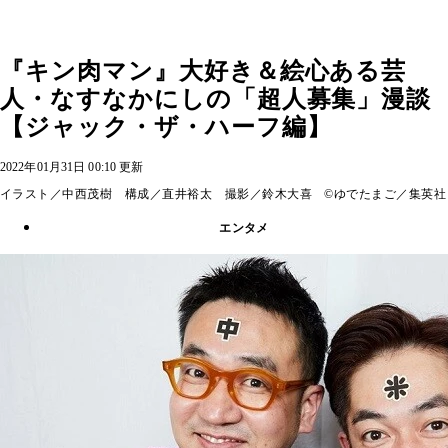
『キン肉マン』大好き＆絵心ある芸
人・なすなかにしの「超人募集」漫談
【ジャック・ザ・ハーフ編】
2022年01月31日 00:10 更新
イラスト／中西茂樹 構成／直井裕太 撮影／鈴木大喜 ©ゆでたまご／集英社
エンタメ