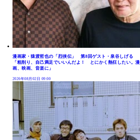
漫画家・猿渡哲也の「烈侠伝」 第8回ゲスト・泉谷しげる
「粗削り、自己満足でいいんだよ！ とにかく熱狂したい。漫
画、映画、音楽に」
2026年08月02日 09:00