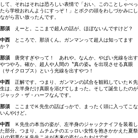
して、それはそれは恐ろしい表情で「おい、このことしゃべっ
たら学校おれんようにすっぞ！」とボクの頭をわしづかみにし
ながら言い放ったんです。
那須
えーと。ここまで超人の話が、ほぼないんですけど？
中西
ところで、那須くん。ガンマンって超人は知ってます
か？
那須
唐突すぎやって！ あれや。なんか、やばい光線を出す
やつやろ。確か、超人や人間の〝真の姿〟を出現させる真眼
（サイクロプス）という光線を出すやつ！
中西
正解です。つまり、ガンマンの試合を観戦していたＫ先
生は、左半身だけ真眼を浴びてしまった。そして誕生したのが
ジャック・ザ・ハーフなんです。
那須
ここまでＫ先生の話ばっかで、まったく頭に入ってこな
いんやけど。
中西
Ｋ先生の本当の姿が、左半身のジャックナイフを装着し
た部分。つまり、ムチムチのエッロい女性を抱きかかえた夏祭
りの邪悪なＫ先生こそが本来の姿だったわけです。