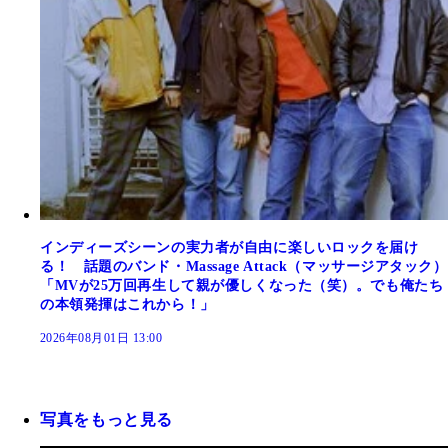
インディーズシーンの実力者が自由に楽しいロックを届け
る！ 話題のバンド・Massage Attack（マッサージアタック）
「MVが25万回再生して親が優しくなった（笑）。でも俺たち
の本領発揮はこれから！」
2026年08月01日 13:00
写真をもっと見る