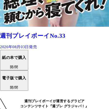
週刊プレイボーイNo.33
2026年08月03日発売
紙の本で購入
開/閉
電子版で購入
開/閉
週刊プレイボーイが運営するグラビア
コンテンツサイト『週プレ グラジャパ！』