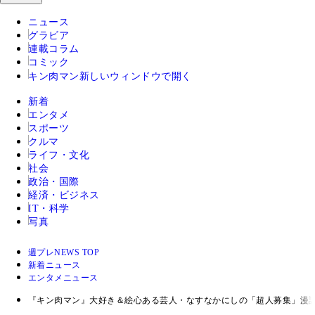
ニュース
グラビア
連載コラム
コミック
キン肉マン
新しいウィンドウで開く
新着
エンタメ
スポーツ
クルマ
ライフ・文化
社会
政治・国際
経済・ビジネス
IT・科学
写真
週プレNEWS TOP
新着ニュース
エンタメニュース
『キン肉マン』大好き＆絵心ある芸人・なすなかにしの「超人募集」漫