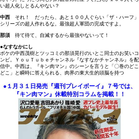
い超人化しとるんやない？
中西
それ！ だったら、あと１００人ぐらい「ザ・ハーフ」
シリーズの超人作れるな。最強超人軍団の完成ですよ。
那須
待て待て、自滅するから最強やないって！
●なすなかにし
ボケの中西茂樹とツッコミの那須晃行のいとこ同士のお笑いコ
ンビ。ＹｏｕＴｕｂｅチャンネル『なすなかチャンネル』を配
信中。中西は、『キン肉マン』のシーンを言うと「〇巻のどこ
どこ」と瞬時に答えられる、肉界の東大生的頭脳を持つ
●１月３１日発売『週刊プレイボーイ』７号では、
『キン肉マン』休載特別コラムを掲載！！