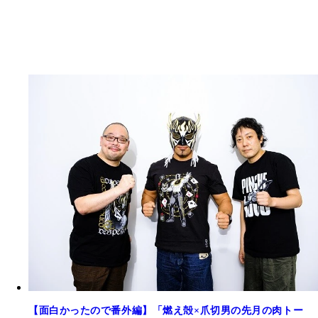
【面白かったので番外編】「燃え殻×爪切男の先月の肉トー