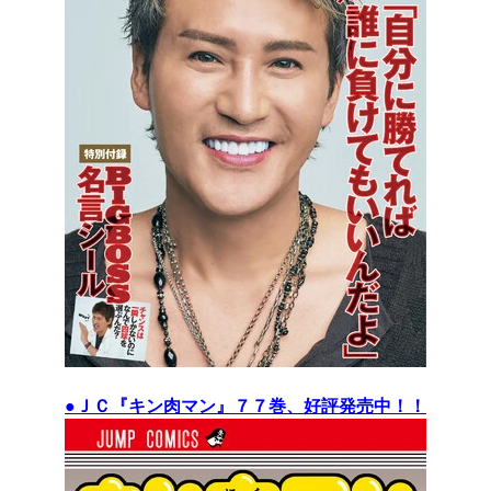
●ＪＣ『キン肉マン』７７巻、好評発売中！！