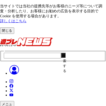
当サイトでは当社の提携先等がお客様のニーズ等について調
査・分析したり、お客様にお勧めの広告を表⽰する⽬的で
Cookie を使⽤する場合があります。
詳しくはこちら
閉じる
検
索
す
る
メニュ