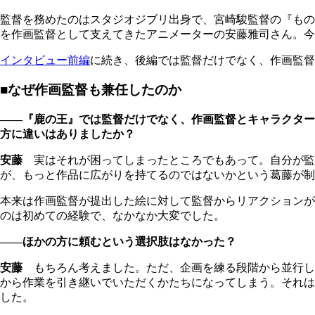
監督を務めたのはスタジオジブリ出身で、宮崎駿監督の『もの
を作画監督として支えてきたアニメーターの安藤雅司さん。今
インタビュー前編
に続き、後編では監督だけでなく、作画監督
■なぜ作画監督も兼任したのか
――『鹿の王』では監督だけでなく、作画監督とキャラクター
方に違いはありましたか？
安藤
実はそれが困ってしまったところでもあって。自分が監
が、もっと作品に広がりを持てるのではないかという葛藤が制
本来は作画監督が提出した絵に対して監督からリアクションが
のは初めての経験で、なかなか大変でした。
――ほかの方に頼むという選択肢はなかった？
安藤
もちろん考えました。ただ、企画を練る段階から並行し
から作業を引き継いでいただくかたちになってしまう。それは
した。