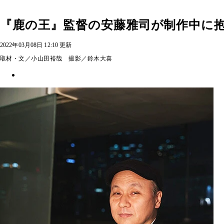
『鹿の王』監督の安藤雅司が制作中に
2022年03月08日 12:10 更新
取材・文／小山田裕哉 撮影／鈴木大喜