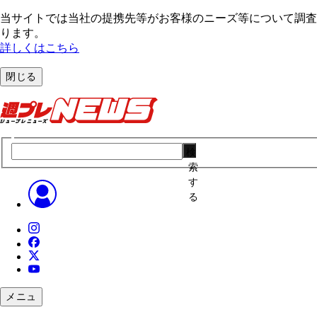
当サイトでは当社の提携先等がお客様のニーズ等について調査・
ります。
詳しくはこちら
閉じる
検
索
す
る
メニュ