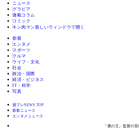
ニュース
グラビア
連載コラム
コミック
キン肉マン
新しいウィンドウで開く
新着
エンタメ
スポーツ
クルマ
ライフ・文化
社会
政治・国際
経済・ビジネス
IT・科学
写真
週プレNEWS TOP
新着ニュース
エンタメニュース
『鹿の王』監督の安