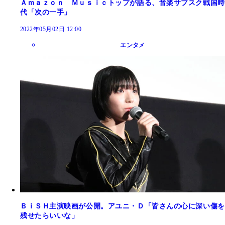
Ａｍａｚｏｎ Ｍｕｓｉｃトップが語る、音楽サブスク戦国時
代「次の一手」
2022年05月02日 12:00
エンタメ
ＢｉＳＨ主演映画が公開。アユニ・Ｄ「皆さんの心に深い傷を
残せたらいいな」