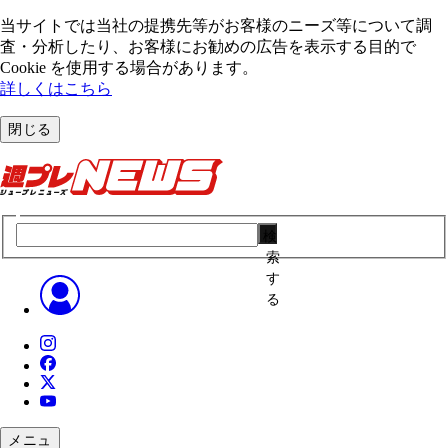
当サイトでは当社の提携先等がお客様のニーズ等について調
査・分析したり、お客様にお勧めの広告を表⽰する⽬的で
Cookie を使⽤する場合があります。
詳しくはこちら
閉じる
検
索
す
る
メニュ