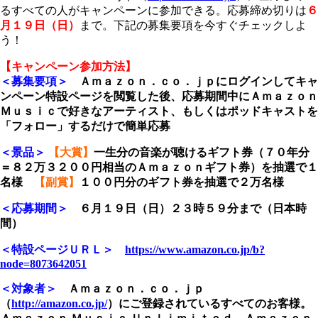
るすべての人がキャンペーンに参加できる。応募締め切りは
６
月１９日（日）
まで。下記の募集要項を今すぐチェックしよ
う！
【キャンペーン参加方法】
＜募集要項＞
Ａｍａｚｏｎ．ｃｏ．ｊｐにログインしてキャ
ンペーン特設ページを閲覧した後、応募期間中にＡｍａｚｏｎ
Ｍｕｓｉｃで好きなアーティスト、もしくはポッドキャストを
「フォロー」するだけで簡単応募
＜景品＞
【
大賞】
一生分の音楽が聴けるギフト券（７０年分
＝８２万３２００円相当のＡｍａｚｏｎギフト券）を抽選で１
名様
【副賞】
１００円分のギフト券を抽選で２万名様
＜応募期間＞
６月１９日（日）２３時５９分まで（日本時
間）
＜特設ページＵＲＬ＞
https://www.amazon.co.jp/b?
node=8073642051
＜対象者＞
Ａｍａｚｏｎ．ｃｏ．ｊｐ
（
http://amazon.co.jp/
）にご登録されているすべてのお客様。