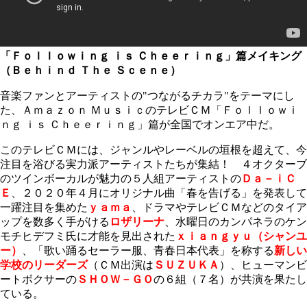
「Ｆｏｌｌｏｗｉｎｇ ｉｓ Ｃｈｅｅｒｉｎｇ」篇メイキング
（Ｂｅｈｉｎｄ Ｔｈｅ Ｓｃｅｎｅ）
音楽ファンとアーティストの"つながるチカラ"をテーマにし
た、Ａｍａｚｏｎ ＭｕｓｉｃのテレビＣＭ「Ｆｏｌｌｏｗｉ
ｎｇ ｉｓ Ｃｈｅｅｒｉｎｇ」篇が全国でオンエア中だ。
このテレビＣＭには、ジャンルやレーベルの垣根を超えて、今
注目を浴びる実力派アーティストたちが集結！ ４オクターブ
のツインボーカルが魅力の５人組アーティストの
Ｄａ－ｉＣ
Ｅ
、２０２０年４月にオリジナル曲「春を告げる」を発表して
一躍注目を集めた
ｙａｍａ
、ドラマやテレビＣＭなどのタイア
ップを数多く手がける
ロザリーナ
、水曜日のカンパネラのケン
モチヒデフミ氏に才能を見出された
ｘｉａｎｇｙｕ（シャンユ
ー）
、「歌い踊るセーラー服、青春日本代表」を称する
新しい
学校のリーダーズ
（ＣＭ出演は
ＳＵＺＵＫＡ
）、ヒューマンビ
ートボクサーの
ＳＨＯＷ－ＧＯ
の６組（７名）が共演を果たし
ている。