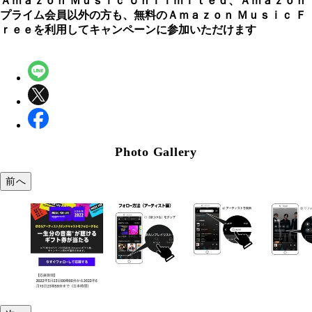
Ａｍａｚｏｎ Ｍｕｓｉｃ Ｕｎｌｉｍｉｔｅｄ、Ａｍａｚｏｎ
プライム会員以外の方も、無料のＡｍａｚｏｎ Ｍｕｓｉｃ Ｆ
ｒｅｅを利用してキャンペーンに参加いただけます
Photo Gallery
前へ