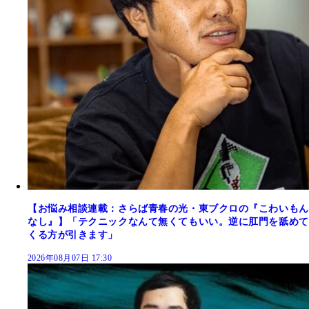
【お悩み相談連載：さらば青春の光・東ブクロの『こわいもん
なし』】「テクニックなんて無くてもいい。逆に肛門を舐めて
くる方が引きます」
2026年08月07日 17:30