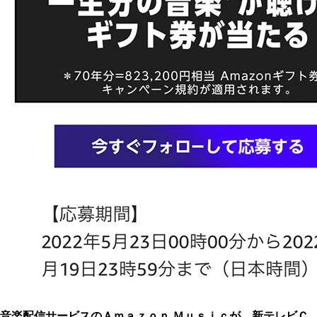
音楽配信サービスのＡｍａｚｏｎ Ｍｕｓｉｃが、新テレビＣ