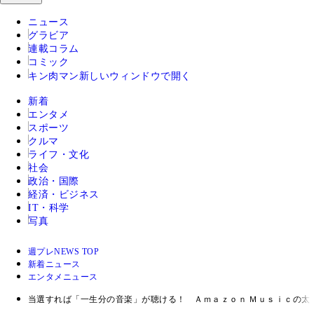
ニュース
グラビア
連載コラム
コミック
キン肉マン
新しいウィンドウで開く
新着
エンタメ
スポーツ
クルマ
ライフ・文化
社会
政治・国際
経済・ビジネス
IT・科学
写真
週プレNEWS TOP
新着ニュース
エンタメニュース
当選すれば「一生分の音楽」が聴ける！ Ａｍａｚｏｎ Ｍｕｓｉｃの太