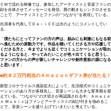
ＣＭで流れる映像では、参加したアーティストと音楽ファンの
顔を合体させてメッセージを発信。唇の動きもシンクロさせる
ことで、アーティストとファンの"つながり"を表現している。
出演者を代表してＤａ－ｉＣＥは次のようにコメントしてい
る。
「
僕たちにとってファンの方の声は、励みにも刺激にもなる前
へ進むための原動力です。作品を聴いてくださる方や応援して
くださる方と、今までよりも近くでコミュニケーションが取れ
るようになると、やってみたいことが色々出てくると思うし、
ファンの方からの声が新しいチャレンジや創作意欲の源になる
と思います
」
■約８２万円相当のＡｍａｚｏｎギフト券が当たる！
新型コロナウイルス感染拡大によって、生活様式やコミュニケ
ーションのあり方が多様化し、音楽シーンも大きな変革期を迎
えている。"つながり"の大切さが再認識される中、Ａｍａｚｏ
ｎ Ｍｕｓｉｃはファンとアーティストの結び付きを強めるこ
とで、音楽シーンを盛り上げていきたいと考えている。