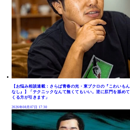
【お悩み相談連載：さらば青春の光・東ブクロの『こわいもん
なし』】「テクニックなんて無くてもいい。逆に肛門を舐めて
くる方が引きます」
2026年08月07日 17:30