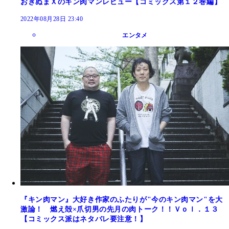
おぎぬまＸのキン肉マンレビュー【コミックス第１２巻編】
2022年08月28日 23:40
エンタメ
『キン肉マン』大好き作家のふたりが"今のキン肉マン"を大
激論！ 燃え殻×爪切男の先月の肉トーク！！Ｖｏｌ．１３
【コミックス派はネタバレ要注意！】