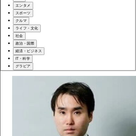
エンタメ
スポーツ
クルマ
ライフ・文化
社会
政治・国際
経済・ビジネス
IT・科学
グラビア