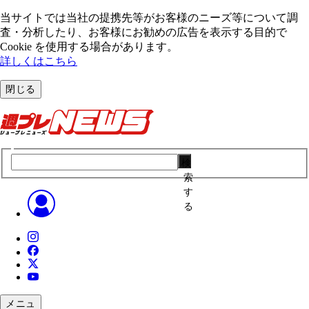
当サイトでは当社の提携先等がお客様のニーズ等について調
査・分析したり、お客様にお勧めの広告を表⽰する⽬的で
Cookie を使⽤する場合があります。
詳しくはこちら
閉じる
検
索
す
る
メニュ