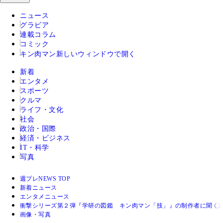
ニュース
グラビア
連載コラム
コミック
キン肉マン
新しいウィンドウで開く
新着
エンタメ
スポーツ
クルマ
ライフ・文化
社会
政治・国際
経済・ビジネス
IT・科学
写真
週プレNEWS TOP
新着ニュース
エンタメニュース
衝撃シリーズ第２弾『学研の図鑑 キン肉マン「技」』の制作者に聞く
画像・写真