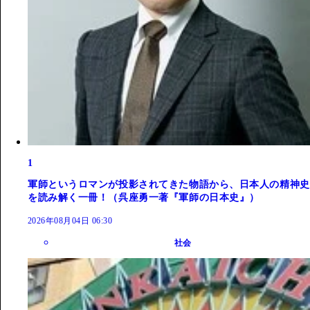
1
軍師というロマンが投影されてきた物語から、日本人の精神史
を読み解く一冊！（呉座勇一著『軍師の日本史』）
2026年08月04日 06:30
社会