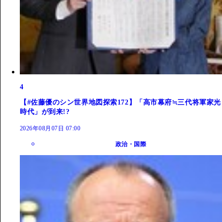
4
【#佐藤優のシン世界地図探索172】「高市幕府≒三代将軍家光
時代」が到来!?
2026年08月07日 07:00
政治・国際