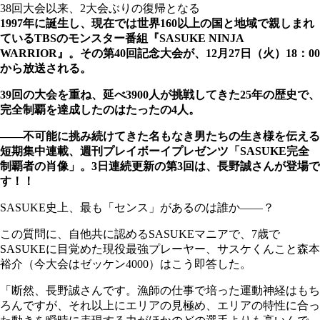
38回大会以来、2大会ぶりの復帰となる
1997年に誕生し、現在では世界160以上の国と地域で親しまれ
ているTBSのモンスター番組『SASUKE NINJA
WARRIOR』。その第40回記念大会が、12月27日（火）18：00
から放送される。
39回の大会を重ね、延べ3900人が挑戦してきた25年の歴史で、
完全制覇を達成したのはたったの4人。
――不可能に挑み続けてきた名もなき男たちの生き様を伝える
短期集中連載、週刊プレイボーイプレゼンツ「SASUKE完全
制覇者の肖像」。3日連続更新の第3回は、長野誠さんが登場で
す！！
SASUKE史上、最も「センス」があるのは誰か――？
この質問に、自他共に認めるSASUKEマニアで、7歳で
SASUKEに目覚めた現役最強プレーヤー、サスケくんこと森本
裕介（今大会はゼッケン4000）はこう即答した。
「断然、長野誠さんです。漁師の仕事で培った運動神経はもち
ろんですが、それ以上にエリアの見極め、エリアの特性に合っ