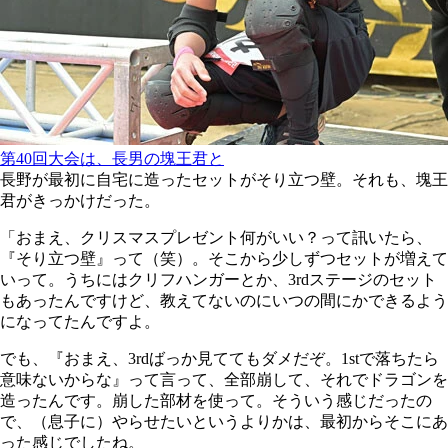
第40回大会は、長男の塊王君と
長野が最初に自宅に造ったセットがそり立つ壁。それも、塊王
君がきっかけだった。
「おまえ、クリスマスプレゼント何がいい？って訊いたら、
『そり立つ壁』って（笑）。そこから少しずつセットが増えて
いって。うちにはクリフハンガーとか、3rdステージのセット
もあったんですけど、教えてないのにいつの間にかできるよう
になってたんですよ。
でも、『おまえ、3rdばっか見ててもダメだぞ。1stで落ちたら
意味ないからな』って言って、全部崩して、それでドラゴンを
造ったんです。崩した部材を使って。そういう感じだったの
で、（息子に）やらせたいというよりかは、最初からそこにあ
った感じでしたね。