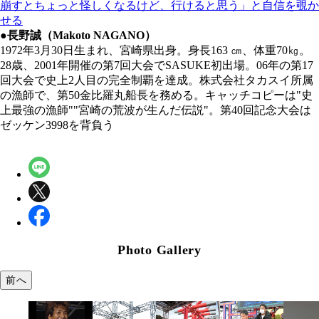
崩すとちょっと怪しくなるけど、行けると思う」と自信を覗か
せる
●長野誠（Makoto NAGANO）
1972年3月30日生まれ、宮崎県出身。身長163 ㎝、体重70㎏。
28歳、2001年開催の第7回大会でSASUKE初出場。06年の第17
回大会で史上2人目の完全制覇を達成。株式会社タカスイ所属
の漁師で、第50金比羅丸船長を務める。キャッチコピーは"史
上最強の漁師""宮崎の荒波が生んだ伝説"。第40回記念大会は
ゼッケン3998を背負う
Photo Gallery
前へ