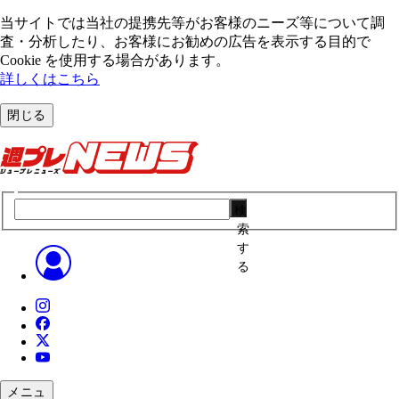
当サイトでは当社の提携先等がお客様のニーズ等について調
査・分析したり、お客様にお勧めの広告を表⽰する⽬的で
Cookie を使⽤する場合があります。
詳しくはこちら
閉じる
検
索
す
る
メニュ