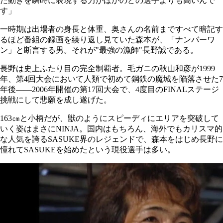
た動きを瞬時に表現する力がほかのどの選手よりも高いんで
す」
一時期は出場者の身長と体重、奥さんの名前まですべて暗記す
るほど番組の録画を繰り返し見ていた森本が、「ナンバーワ
ン」と断言する男。それが"最強の漁師"長野誠である。
長野は史上ふたり目の完全制覇者。毛ガニの秋山和彦が1999
年、第4回大会において人類で初めて鋼鉄の魔城を陥落させた7
年後――2006年開催の第17回大会で、4度目のFINALステージ
挑戦にして悲願を成し遂げた。
163㎝と小柄だが、獣のようにスピーディにエリアを突破して
いく姿はまさにNINJA。国内はもちろん、海外でもカリスマ的
な人気を誇るSASUKE界のレジェンドで、森本をはじめ長野に
憧れてSASUKEを始めたという現役選手は多い。