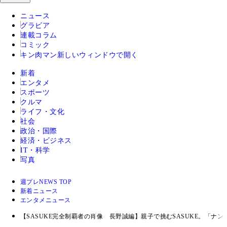
ニュース
グラビア
連載コラム
コミック
キン肉マン
新しいウィンドウで開く
新着
エンタメ
スポーツ
クルマ
ライフ・文化
社会
政治・国際
経済・ビジネス
IT・科学
写真
週プレNEWS TOP
新着ニュース
エンタメニュース
【SASUKE完全制覇者の肖像 長野誠編】親子で挑むSASUKE。「ナ