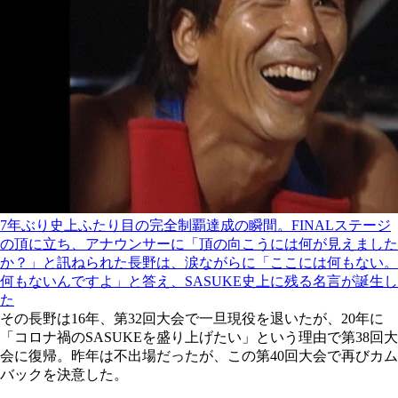
7年ぶり史上ふたり目の完全制覇達成の瞬間。FINALステージ
の頂に立ち、アナウンサーに「頂の向こうには何が見えました
か？」と訊ねられた長野は、涙ながらに「ここには何もない。
何もないんですよ」と答え、SASUKE史上に残る名言が誕生し
た
その長野は16年、第32回大会で一旦現役を退いたが、20年に
「コロナ禍のSASUKEを盛り上げたい」という理由で第38回大
会に復帰。昨年は不出場だったが、この第40回大会で再びカム
バックを決意した。