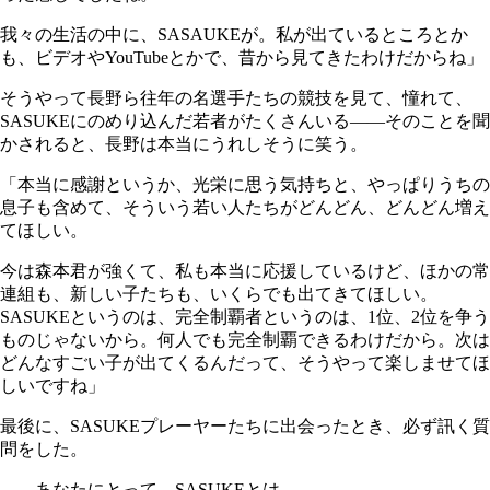
我々の生活の中に、SASAUKEが。私が出ているところとか
も、ビデオやYouTubeとかで、昔から見てきたわけだからね」
そうやって長野ら往年の名選手たちの競技を見て、憧れて、
SASUKEにのめり込んだ若者がたくさんいる――そのことを聞
かされると、長野は本当にうれしそうに笑う。
「本当に感謝というか、光栄に思う気持ちと、やっぱりうちの
息子も含めて、そういう若い人たちがどんどん、どんどん増え
てほしい。
今は森本君が強くて、私も本当に応援しているけど、ほかの常
連組も、新しい子たちも、いくらでも出てきてほしい。
SASUKEというのは、完全制覇者というのは、1位、2位を争う
ものじゃないから。何人でも完全制覇できるわけだから。次は
どんなすごい子が出てくるんだって、そうやって楽しませてほ
しいですね」
最後に、SASUKEプレーヤーたちに出会ったとき、必ず訊く質
問をした。
――あなたにとって、SASUKEとは。