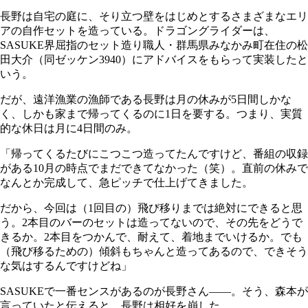
長野は自宅の庭に、そり立つ壁をはじめとするさまざまなエリ
アの自作セットを造っている。ドラゴングライダーは、
SASUKE界屈指のセット造り職人・群馬県みなかみ町在住の松
田大介（同ゼッケン3940）にアドバイスをもらって実装したと
いう。
だが、遠洋漁業の漁師である長野は月の休みが5日間しかな
く、しかも家まで帰ってくるのに1日を要する。つまり、実質
的な休日は月に4日間のみ。
「帰ってくるたびにこつこつ造ってたんですけど、番組の収録
がある10月の時点でまだできてなかった（笑）。直前の休みで
なんとか完成して、急ピッチで仕上げてきました。
だから、今回は（1回目の）飛び移りまでは絶対にできると思
う。2本目のバーのセットは造ってないので、その先をどうで
きるか。2本目をつかんで、耐えて、着地までいけるか。でも
（飛び移るための）傾斜もちゃんと造ってあるので、できそう
な気はするんですけどね」
SASUKEで一番センスがあるのが長野さん――。そう、森本が
言っていたと伝えると、長野は相好を崩した。