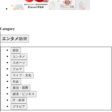
Category
エンタメ
開/閉
総合
エンタメ
スポーツ
クルマ
ライフ・文化
社会
政治・国際
経済・ビジネス
IT・科学
グラビア