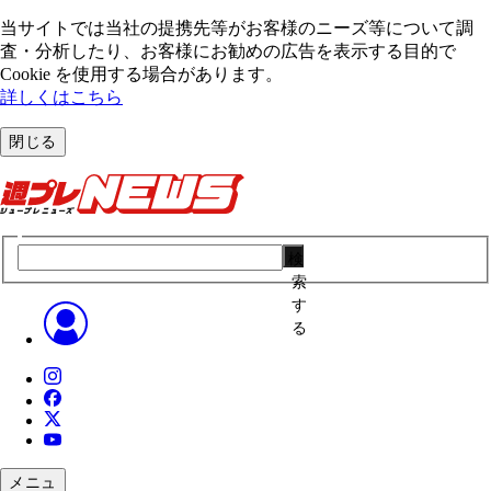
当サイトでは当社の提携先等がお客様のニーズ等について調
査・分析したり、お客様にお勧めの広告を表⽰する⽬的で
Cookie を使⽤する場合があります。
詳しくはこちら
閉じる
検
索
す
る
メニュ