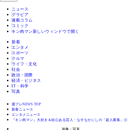
ニュース
グラビア
連載コラム
コミック
キン肉マン
新しいウィンドウで開く
新着
エンタメ
スポーツ
クルマ
ライフ・文化
社会
政治・国際
経済・ビジネス
IT・科学
写真
週プレNEWS TOP
新着ニュース
エンタメニュース
『キン肉マン』大好き＆絵心ある芸人・なすなかにしの「超人募集」漫
画像・写真