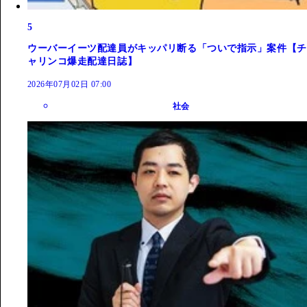
5
ウーバーイーツ配達員がキッパリ断る「ついで指示」案件【チ
ャリンコ爆走配達日誌】
2026年07月02日 07:00
社会