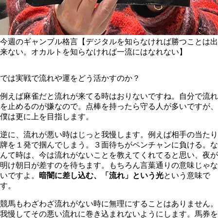
今週のギャンブル格言【デジタルを知らなければ勝つことは出
来ない。オカルトを知らなければ一流にはなれない】
では実戦で流れや運をどう活かすのか？
例えば麻雀だと流れが来てる時はおりないですね。自分で流れ
を止めるのが嫌なので。点棒を持ったら守る人が多いですが、
僕は更に上を目指します。
逆に、流れが悪い時はじっと我慢します。例えば相手の当たり
牌を１発で掴んでしまう。３面待ちがペンチャンに負ける。な
んて時は、今は流れがないことを教えてくれてると思い、夜が
明け朝日が差すのを待ちます。もちろん言葉通りの意味じゃな
いですよ。
暗闇に差し込む、「流れ」という光
という意味で
す。
競馬もわざわざ流れがない時に無理にすることはありません。
我慢してその悪い流れに巻き込まれないようにします。馬券を