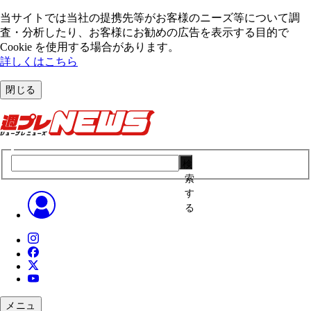
当サイトでは当社の提携先等がお客様のニーズ等について調
査・分析したり、お客様にお勧めの広告を表⽰する⽬的で
Cookie を使⽤する場合があります。
詳しくはこちら
閉じる
検
索
す
る
メニュ