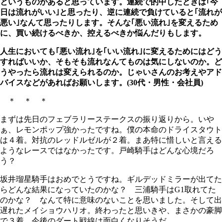
というものがあると思っています。連続で的中したときは｢今
日は流れがいい｣と思ったり、逆に連続で負けていると｢流れが
悪い｣なんて思ったりします。そんな｢悪い流れ｣を変えるため
に、買い続けるべきか、控えるべきか悩んだりもします。
人生においても｢悪い流れ｣を｢いい流れ｣に変えるためにはどう
すればいいか、そもそも流れなんてものは気にしないのか。ど
うやったら流れは変えられるのか。じゃいさんのお考えやアド
バイスなどがあればお願いします。(30代・男性・会社員)
＊ ＊ ＊
まずは先日のフェブラリーステークスの振り返りから。いや
ぁ、レモンポップ強かったですね。僕の本命のドライスタウト
は４着。対抗のレッドルゼルが２着。まあ特に惜しいと言える
ようなレースではなかったです。戸崎騎手はどんな心境だろ
う？
坂井瑠星騎手はおめでとうですね。ギルデッドミラーが出てた
らどんな結果になっていたのかな？ 三浦騎手はG1取れてた
のかな？ なんて特に意味のないことを思いました。そして出
遅れたメイショウハリオ。終わったと思いきや、まさかの豪脚
で３着。今後のダート戦線は面白くなりそうだ。