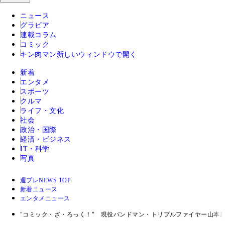
ニュース
グラビア
連載コラム
コミック
キン肉マン
新しいウィンドウで開く
新着
エンタメ
スポーツ
クルマ
ライフ・文化
社会
政治・国際
経済・ビジネス
IT・科学
写真
週プレNEWS TOP
新着ニュース
エンタメニュース
"コミック・ざ・ろっく！" 現役バンドマン・トリプルファイヤー山本