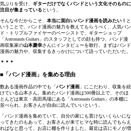
気ぶりを受け、
ギターだけでなくバンドという文化そのものに
注目が集まっている
という。
そんな今だからこそ、
本当に面白いバンド漫画を読みたい！
と
いうことで、バンド漫画の魅力を教えてもらうべく、人気バン
ド・トリプルファイヤーのベーシストで、ギターショップ
「Astronauts Guitars」のスタッフとしての顔も持つ、バンド漫
画収集家の
山本慶幸
さんにインタビューを敢行。まずはバンド
漫画の魅力や、収集するきっかけについて語っていただいた。
＊＊＊
■「バンド漫画」を集める理由
数ある漫画作品の中でも「
バンド漫画
」にこだわり、収集を続
けている山本さん。集めたバンド漫画は500冊以上で、そのほ
とんどは東京・高田馬場にある「Astronauts Guitars」の本棚に
並べられ、お客さんが自由に読んでいいという。
「バンド漫画を集めていて、自分の家にも置けないくらいにな
ってきたのもあって、お客さんが来てヒマな時に読んでもらえ
ればなと思って、お店に棚を作りました。最近は店にモノが増