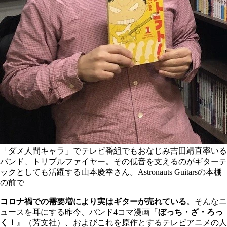
「ダメ人間キャラ」でテレビ番組でもおなじみ吉田靖直率いる
バンド、トリプルファイヤー。その低音を支えるのがギターテ
ックとしても活躍する山本慶幸さん。Astronauts Guitarsの本棚
の前で
コロナ禍での需要増により実はギターが売れている
。そんなニ
ュースを耳にする昨今、バンド4コマ漫画『
ぼっち・ざ・ろっ
く！
』（芳文社）、およびこれを原作とするテレビアニメの人