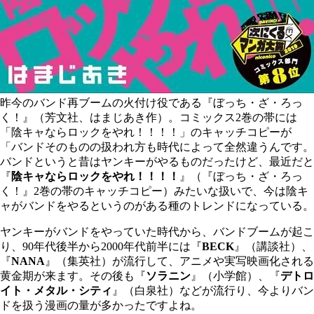
昨今のバンド再ブームの火付け役である『ぼっち・ざ・ろっ
く！』（芳文社、はまじあき作）。コミックス2巻の帯には
「陰キャならロックをやれ！！！！」のキャッチコピーが
「バンドそのものの扱われ方も時代によって全然違うんです。
バンドというと昔はヤンキーがやるものだったけど、最近だと
『
陰キャならロックをやれ！！！！
』（『ぼっち・ざ・ろっ
く！』2巻の帯のキャッチコピー）みたいな扱いで、今は陰キ
ャがバンドをやるというのがある種のトレンドになっている。
ヤンキーがバンドをやっていた時代から、バンドブームが起こ
り、90年代後半から2000年代前半には『
BECK
』（講談社）、
『
NANA
』（集英社）が流行して、アニメや実写映画化される
黄金期が来ます。その後も『
ソラニン
』（小学館）、『
デトロ
イト・メタル・シティ
』（白泉社）などが流行り、今よりバン
ドを扱う漫画の量が多かったですよね。