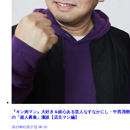
『キン肉マン』大好き＆絵心ある芸人なすなかにし・中西茂樹
の「超人募集」漫談【店主マン編】
2023年02月27日 00:10