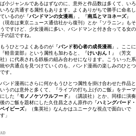
ば小ジャンルであるはずなのに、意外と作品数は多くて、いろ
いろな共通する属性もあります。よくありがちで勝手に命名し
ているのが『
バンドマンの女漫画
』。『
南瓜とマヨネーズ
』
（現在は東京ニュース通信社から復刊）とか『ソラニン』もそ
うですけど、少女漫画に多い、バンドマンと付き合ってる女の
子の話ですね。
もうひとつよくあるのが『
バンド初心者の成長漫画
』。ここに
『軽音楽部』という属性も加わると、『
けいおん！
』（芳文
社）に代表される鉄板の組み合わせになります。こういった系
統や共通点を見つけていくのも、バンド漫画の楽しみのひとつ
です。
バンド漫画にさらに何かもうひとつ属性を掛け合わせた作品と
いうのは意外と多くて、『ライブの打ち上げのご飯』をテーマ
にした『
モノノケソウルフード
』（講談社）とか、同様に演奏
後のご飯を題材にした久住昌之さん原作の『
ハミングバード・
ベイビーズ
』（集英社）なんかはユニークな視点で面白いで
す」