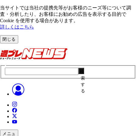
当サイトでは当社の提携先等がお客様のニーズ等について調
査・分析したり、お客様にお勧めの広告を表⽰する⽬的で
Cookie を使⽤する場合があります。
詳しくはこちら
閉じる
検
索
す
る
メニュ