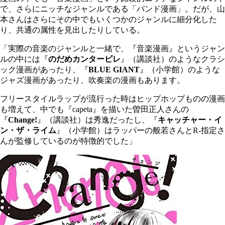
で、さらにニッチなジャンルである「バンド漫画」。だが、山
本さんはさらにその中でもいくつかのジャンルに細分化した
り、共通の属性を見出したりしている。
「実際の音楽のジャンルと一緒で、『音楽漫画』というジャン
ルの中には『
のだめカンタービレ
』（講談社）のようなクラシ
ック漫画があったり、『
BLUE GIANT
』（小学館）のような
ジャズ漫画があったり、吹奏楽の漫画もあります。
フリースタイルラップが流行った時はヒップホップものの漫画
も増えて、中でも『capeta』を描いた曽田正人さんの
『
Change!
』（講談社）は秀逸だったし、『
キャッチャー・イ
ン・ザ・ライム
』（小学館）はラッパーの般若さんとR-指定さ
んが監修しているのが特徴的でした」