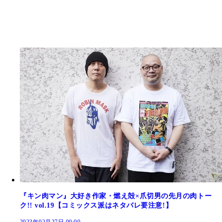
『キン肉マン』大好き作家・燃え殻×爪切男の先月の肉トー
ク!! vol.19【コミックス派はネタバレ要注意!】
2023年02月27日 00:00