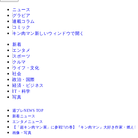
ニュース
グラビア
連載コラム
コミック
キン肉マン
新しいウィンドウで開く
新着
エンタメ
スポーツ
クルマ
ライフ・文化
社会
政治・国際
経済・ビジネス
IT・科学
写真
週プレNEWS TOP
新着ニュース
エンタメニュース
【「超キン肉マン展」に参戦!!の巻】『キン肉マン』大好き作家・燃え殻×爪
画像・写真