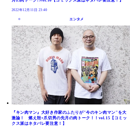
月の肉トーク!!vol.16【コミックス派はネタバレ要注意！】
2022年12月11日 23:40
エンタメ
『キン肉マン』大好き作家のふたりが"今のキン肉マン"を大
激論！ 燃え殻×爪切男の先月の肉トーク！！vol.15【コミッ
クス派はネタバレ要注意！】