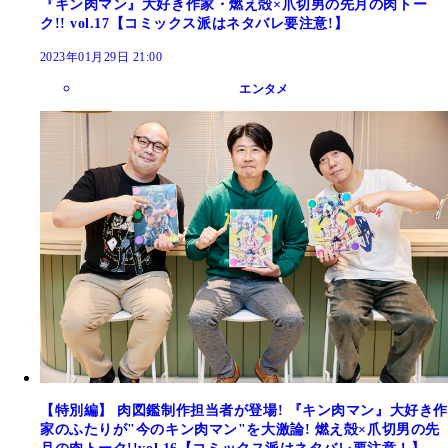
『キン肉マン』大好き作家・燃え殻×爪切男の先月の肉トー
ク!! vol.17【コミックス派はネタバレ要注意!】
2023年01月29日 21:00
エンタメ
【特別編】 肉図鑑制作担当者が登場! 『キン肉マン』大好き作
家のふたりが"今のキン肉マン"を大激論! 燃え殻×爪切男の先