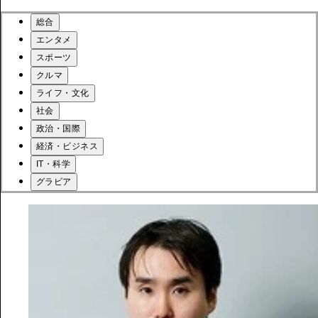
総合
エンタメ
スポーツ
クルマ
ライフ・文化
社会
政治・国際
経済・ビジネス
IT・科学
グラビア