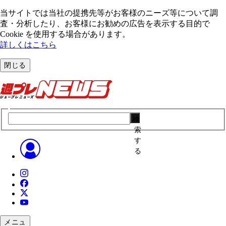
当サイトでは当社の提携先等がお客様のニーズ等について調
査・分析したり、お客様にお勧めの広告を表⽰する⽬的で
Cookie を使⽤する場合があります。
詳しくはこちら
閉じる
検
索
す
る
メニュ