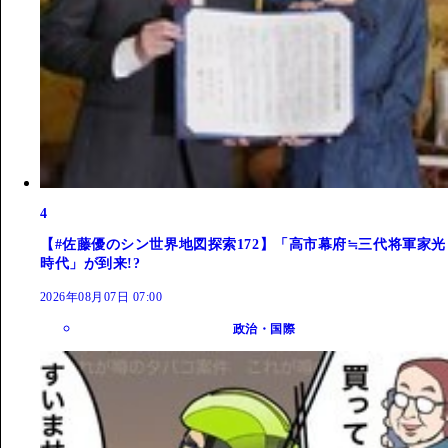
4
【#佐藤優のシン世界地図探索172】「高市幕府≒三代将軍家光
時代」が到来!?
2026年08月07日 07:00
政治・国際