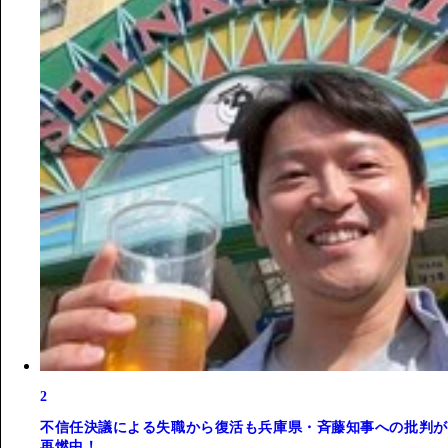
2
不信任決議による失職から復活も兵庫県・斉藤知事への批判が
再燃中！