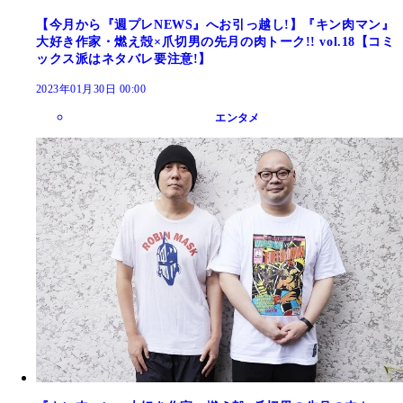
【今月から『週プレNEWS』へお引っ越し!】『キン肉マン』
大好き作家・燃え殻×爪切男の先月の肉トーク!! vol.18【コミ
ックス派はネタバレ要注意!】
2023年01月30日 00:00
エンタメ