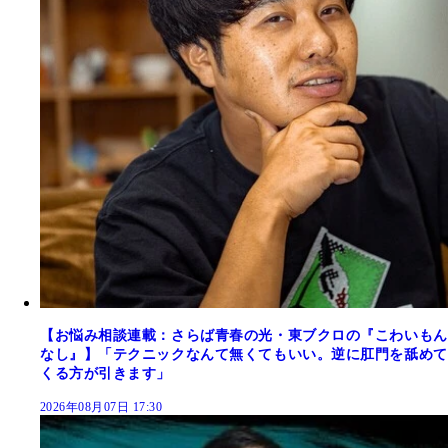
【お悩み相談連載：さらば青春の光・東ブクロの『こわいもん
なし』】「テクニックなんて無くてもいい。逆に肛門を舐めて
くる方が引きます」
2026年08月07日 17:30