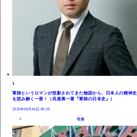
1
軍師というロマンが投影されてきた物語から、日本人の精神史
を読み解く一冊！（呉座勇一著『軍師の日本史』）
2026年08月04日 06:30
社会