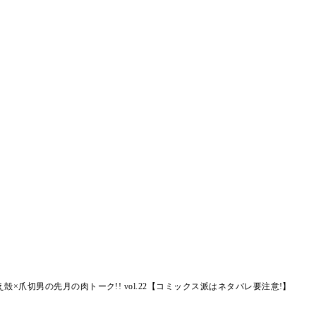
×爪切男の先月の肉トーク!! vol.22【コミックス派はネタバレ要注意!】