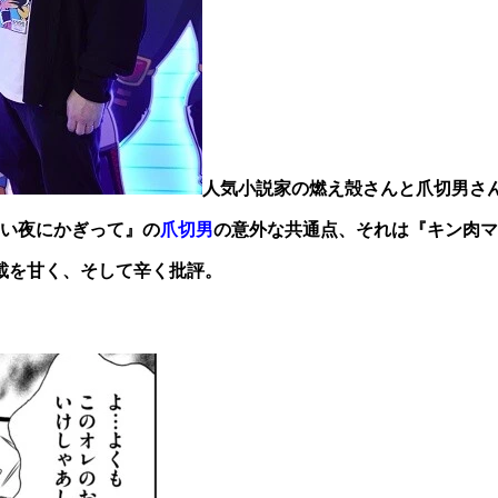
人気小説家の燃え殻さんと爪切男さん
い夜にかぎって』の
爪切男
の意外な共通点、それは『キン肉マン
載を甘く、そして辛く批評。