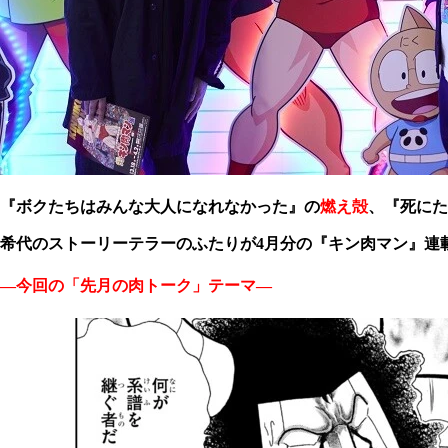
『ボクたちはみんな大人になれなかった』の
燃え殻
、
『死にた
希代のストーリーテラーのふたりが4月分の『キン肉マン』連
―今回の「先月の肉トーク」テーマ―