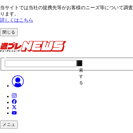
当サイトでは当社の提携先等がお客様のニーズ等について調査・
ります。
詳しくはこちら
閉じる
検
索
す
る
メニュ