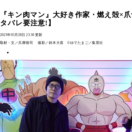
『キン肉マン』大好き作家・燃え殻×爪切男
タバレ要注意!】
2023年05月28日 23:30 更新
取材・文／兵庫慎司 撮影／鈴木大喜 ©ゆでたまご／集英社