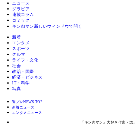
ニュース
グラビア
連載コラム
コミック
キン肉マン
新しいウィンドウで開く
新着
エンタメ
スポーツ
クルマ
ライフ・文化
社会
政治・国際
経済・ビジネス
IT・科学
写真
週プレNEWS TOP
新着ニュース
エンタメニュース
『キン肉マン』大好き作家・燃え殻