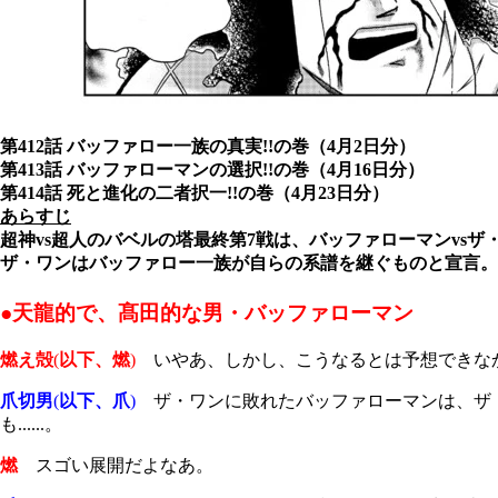
第412話 バッファロー一族の真実!!の巻（4月2日分）
第413話 バッファローマンの選択!!の巻（4月16日分）
第414話 死と進化の二者択一!!の巻（4月23日分）
あらすじ
超神vs超人のバベルの塔最終第7戦は、バッファローマンv
ザ・ワンはバッファロー一族が自らの系譜を継ぐものと宣言。
●天龍的で、髙田的な男・バッファローマン
燃え殻
(
以下、燃
)
いやあ、しかし、こうなるとは予想できな
爪切男
(
以下、爪
)
ザ・ワンに敗れたバッファローマンは、ザ・
も......。
燃
スゴい展開だよなあ。