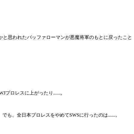
かと思われたバッファローマンが悪魔将軍のもとに戻ったこと
WJ
プロレスに上がったり......。
あ、でも、全日本プロレスをやめて
SWS
に行ったのは......。