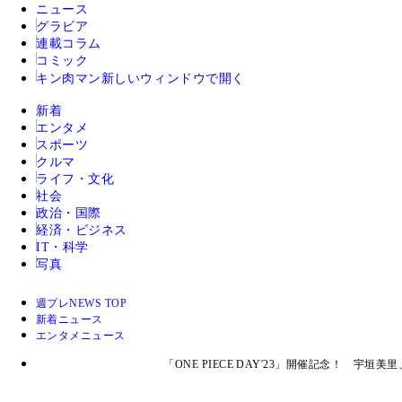
ニュース
グラビア
連載コラム
コミック
キン肉マン
新しいウィンドウで開く
新着
エンタメ
スポーツ
クルマ
ライフ・文化
社会
政治・国際
経済・ビジネス
IT・科学
写真
週プレNEWS TOP
新着ニュース
エンタメニュース
「ONE PIECE DAY'23」開催記念！ 宇