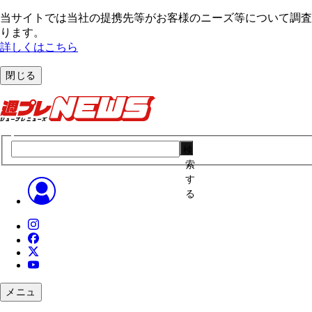
当サイトでは当社の提携先等がお客様のニーズ等について調査・
ります。
詳しくはこちら
閉じる
検
索
す
る
メニュ