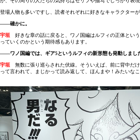
が、その周りの人たちの気持ちはセリフや描写でしっかり表現
登場人物も多いですし、読者それぞれに好きなキャラクターがい
――確かに。
宇垣
好きな章の話に戻ると、ワノ国編はルフィの正体という
っていくのかという期待感もあります。
――ワノ国編では、ギア5というルフィの新形態も発動しました。
宇垣
無数に張り巡らされた伏線。そういえば、前に背中だけのセ
って言われて、まじかって読み返して、ほんまや！みたいなこ