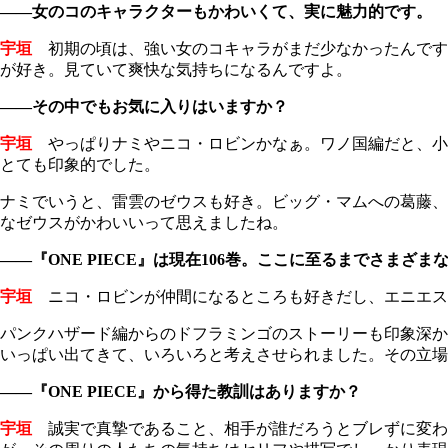
――
女のコのキャラクターもかわいくて、実に魅力的です。
宇垣
初期の頃は、強い女のコキャラがまだ少なかったんです
が好き。見ていて爽快な気持ちになるんですよ。
――その中でもお気に入りはいますか？
宇垣
やっぱりナミやニコ・ロビンかなぁ。ワノ国編だと、小
とても印象的でした。
ナミでいうと、雷雲のゼウスも好き。ビッグ・マムへの葛藤、
なゼウスがかわいいって思えましたね。
――『ONE PIECE』は現在106巻。ここに至るまでさま
宇垣
ニコ・ロビンが仲間になるところも好きだし、エニエス・ロ
パンクハザード編からのドフラミンゴのストーリーも印象深か
いっぱい出てきて、いろいろと考えさせられました。その立場
――『ONE PIECE』から得た教訓はありますか？
宇垣
誠実で真摯であること、相手が誰だろうとブレずに変わ