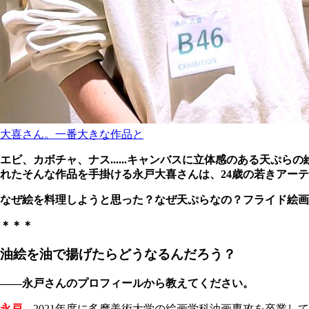
大喜さん。一番大きな作品と
エビ、カボチャ、ナス......キャンバスに立体感のある天ぷらの
れたそんな作品を手掛ける永戸大喜さんは、24歳の若きアー
なぜ絵を料理しようと思った？なぜ天ぷらなの？フライド絵画
＊＊＊
油絵を油で揚げたらどうなるんだろう？
――永戸さんのプロフィールから教えてください。
永戸
2021年度に多摩美術大学の絵画学科油画専攻を卒業し