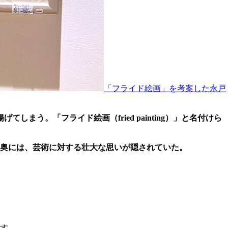
「フライド絵画」を考案した永戸
まう。「フライド絵画（fried painting）」と名付けら
奥には、芸術に対する壮大な思いが隠されていた。
ます。