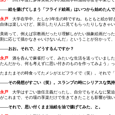
――絵を揚げてしまう「フライド絵画」はいつから始めたんで
永戸
大学在学中、たしか3年生の時ですね。もともと絵が好
自体は楽しいけど、展示したり人に見てもらったりしなきゃい
美術って、例えば宗教画だったり理解しがたい抽象絵画だった
割に応じて描かなきゃいけないんだ」ということが分かって、
――おお。それで、どうするんですか？
永戸
酒を呑んで麻雀打って、みたいな生活を送っていました
たんだから、何も考えずに思い付きのものを作ってみよう」っ
たまたまその時食ってたメシがエビフライで（笑）。それで「
――その発想がすごい（笑）。スランプの時にシリアスな気持
永戸
大学はすごい放任主義だったし、自分でもそんなに緊迫
がこれまで、その場の享楽だけで生きてきたことも影響が強い
――それで、思い付くまま油絵を油で揚げてみた、と。