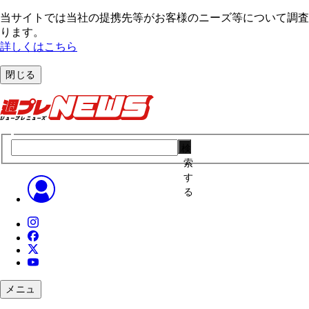
当サイトでは当社の提携先等がお客様のニーズ等について調査・
ります。
詳しくはこちら
閉じる
検
索
す
る
メニュ