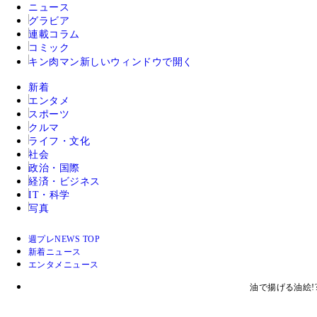
ニュース
グラビア
連載コラム
コミック
キン肉マン
新しいウィンドウで開く
新着
エンタメ
スポーツ
クルマ
ライフ・文化
社会
政治・国際
経済・ビジネス
IT・科学
写真
週プレNEWS TOP
新着ニュース
エンタメニュース
油で揚げる油絵