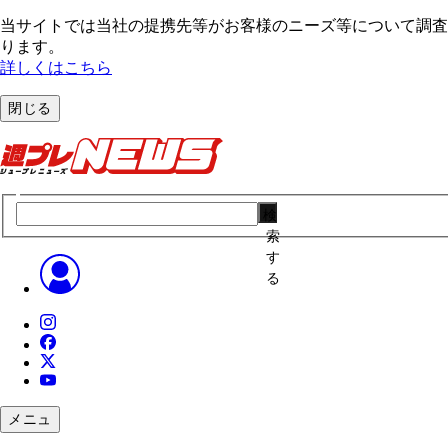
当サイトでは当社の提携先等がお客様のニーズ等について調査・
ります。
詳しくはこちら
閉じる
検
索
す
る
メニュ