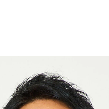
を持つ布川
言われた＂怪力伝説＂を持つみちお