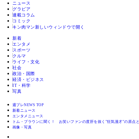
ニュース
グラビア
連載コラム
コミック
キン肉マン
新しいウィンドウで開く
新着
エンタメ
スポーツ
クルマ
ライフ・文化
社会
政治・国際
経済・ビジネス
IT・科学
写真
週プレNEWS TOP
新着ニュース
エンタメニュース
トム・ブラウンに聞く！ お笑いファンの度肝を抜く"狂気漫才"の原
画像・写真