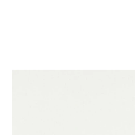
トム・ブラウン
「北日本で一番大きい」とも噂される＂巨根伝説＂
「力を制御するリミッターが壊れている」と医者に