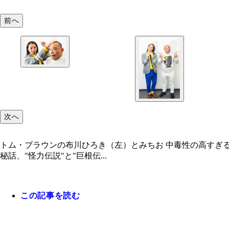
前へ
次へ
トム・ブラウンの布川ひろき（左）とみちお 中毒性の高すぎ
秘話、"怪力伝説"と"巨根伝...
この記事を読む