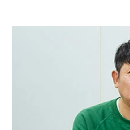
トム・ブラウンの布川ひろき（左）とみちお
トム・ブラウン