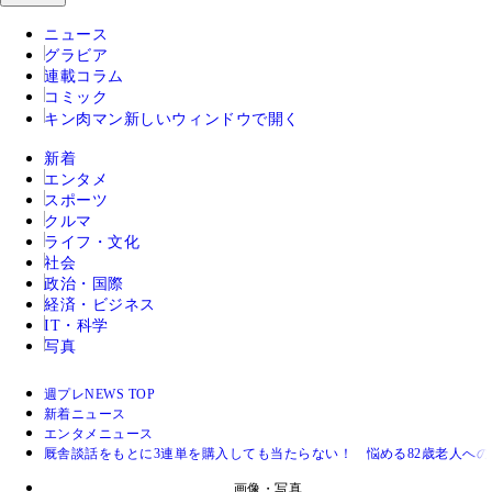
ニュース
グラビア
連載コラム
コミック
キン肉マン
新しいウィンドウで開く
新着
エンタメ
スポーツ
クルマ
ライフ・文化
社会
政治・国際
経済・ビジネス
IT・科学
写真
週プレNEWS TOP
新着ニュース
エンタメニュース
厩舎談話をもとに3連単を購入しても当たらない！ 悩める82歳老人への
画像・写真