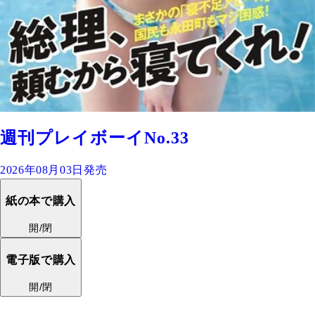
週刊プレイボーイNo.33
2026年08月03日発売
紙の本で購入
開/閉
電子版で購入
開/閉