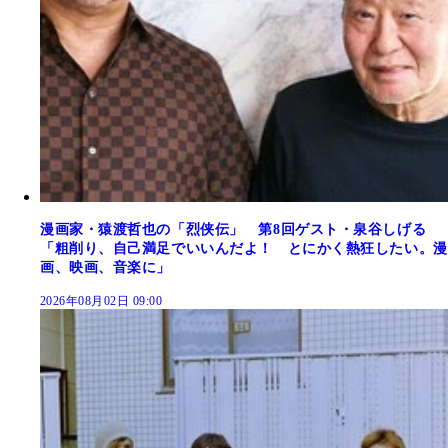
漫画家・猿渡哲也の「烈侠伝」 第8回ゲスト・泉谷しげる
「粗削り、自己満足でいいんだよ！ とにかく熱狂したい。漫
画、映画、音楽に」
2026年08月02日 09:00