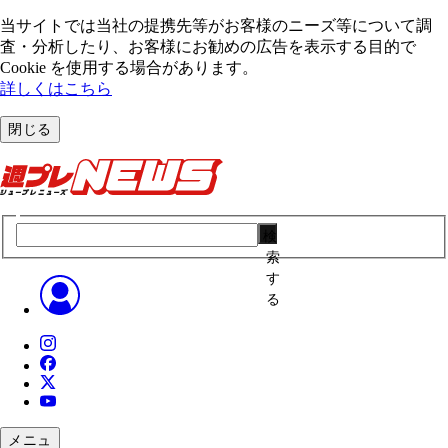
当サイトでは当社の提携先等がお客様のニーズ等について調
査・分析したり、お客様にお勧めの広告を表⽰する⽬的で
Cookie を使⽤する場合があります。
詳しくはこちら
閉じる
検
索
す
る
メニュ