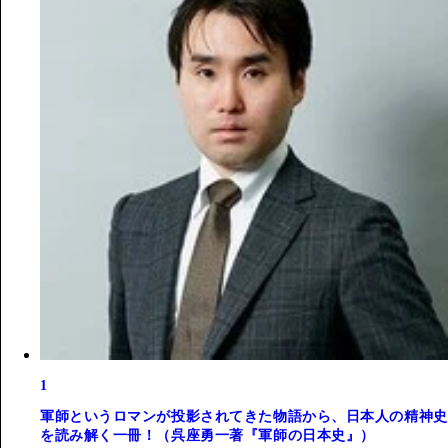
1
軍師というロマンが投影されてきた物語から、日本人の精神史
を読み解く一冊！（呉座勇一著『軍師の日本史』）