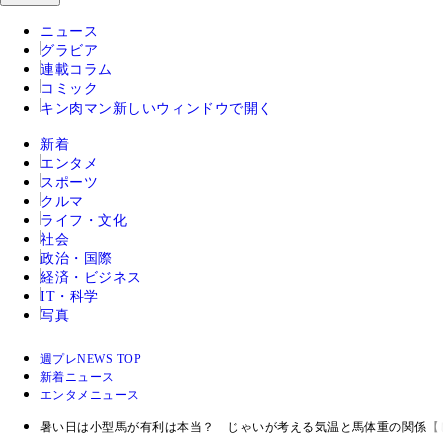
ニュース
グラビア
連載コラム
コミック
キン肉マン
新しいウィンドウで開く
新着
エンタメ
スポーツ
クルマ
ライフ・文化
社会
政治・国際
経済・ビジネス
IT・科学
写真
週プレNEWS TOP
新着ニュース
エンタメニュース
暑い日は小型馬が有利は本当？ じゃいが考える気温と馬体重の関係【じ