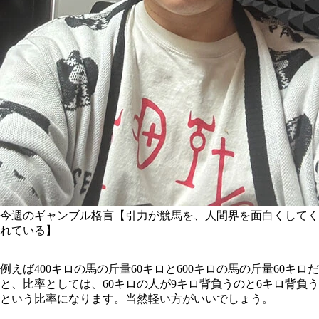
今週のギャンブル格言【引力が競馬を、人間界を面白くしてく
れている】
例えば400キロの馬の斤量60キロと600キロの馬の斤量60キロだ
と、比率としては、60キロの人が9キロ背負うのと6キロ背負う
という比率になります。当然軽い方がいいでしょう。