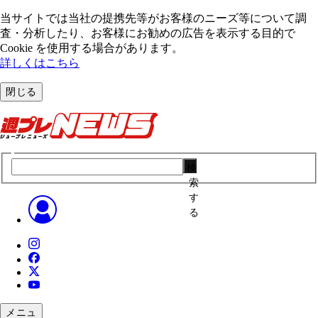
当サイトでは当社の提携先等がお客様のニーズ等について調
査・分析したり、お客様にお勧めの広告を表⽰する⽬的で
Cookie を使⽤する場合があります。
詳しくはこちら
閉じる
検
索
す
る
メニュ