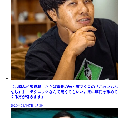
【お悩み相談連載：さらば青春の光・東ブクロの『こわいもん
なし』】「テクニックなんて無くてもいい。逆に肛門を舐めて
くる方が引きます」
2026年08月07日 17:30