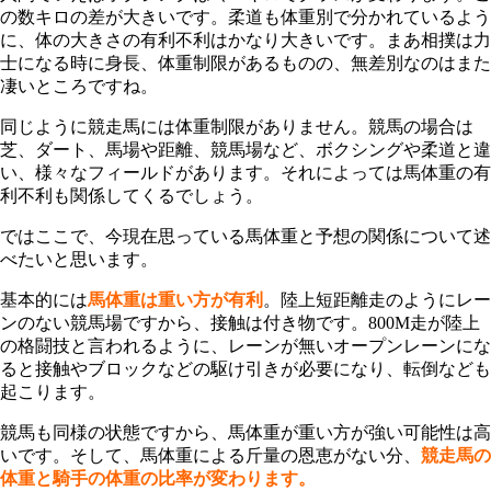
の数キロの差が大きいです。柔道も体重別で分かれているよう
に、体の大きさの有利不利はかなり大きいです。まあ相撲は力
士になる時に身長、体重制限があるものの、無差別なのはまた
凄いところですね。
同じように競走馬には体重制限がありません。競馬の場合は
芝、ダート、馬場や距離、競馬場など、ボクシングや柔道と違
い、様々なフィールドがあります。それによっては馬体重の有
利不利も関係してくるでしょう。
ではここで、今現在思っている馬体重と予想の関係について述
べたいと思います。
基本的には
馬体重は重い方が有利
。陸上短距離走のようにレー
ンのない競馬場ですから、接触は付き物です。800M走が陸上
の格闘技と言われるように、レーンが無いオープンレーンにな
ると接触やブロックなどの駆け引きが必要になり、転倒なども
起こります。
競馬も同様の状態ですから、馬体重が重い方が強い可能性は高
いです。そして、馬体重による斤量の恩恵がない分、
競走馬の
体重と騎手の体重の比率が変わります。