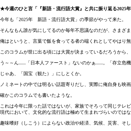
★今週のひと言「『新語・流行語大賞』と共に振り返る2025
今年も「2025年 新語・流行語大賞」の季節がやって来た。
そんなもん誰が気にしてるのか毎年不思議なのだが、さまざま
俺はというと、言葉で飯を食ってる者の端くれとしてやはり無
このコラムが世に出る頃には大賞が決まっているだろうから、
う～～ん......「日本人ファースト」ないのかぁ......。「存立危機事
じゃあ、「国宝（観た）」にしとくか。
ノミネートの中では明るい話題寄りだし、実際に俺自身も映画
確かこのコラムでも書いたような。
これは今年に限った話ではないが、家族でそろって同じテレビ
現代において、文化的な流行語は極めて生まれづらいのではな
趣味嗜好（しこう）によらない政治や経済、気候、災害、そし