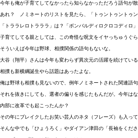
今年も俺が子育てしてなかったら知らなかっただろう語句が散
あれ？ ノミネートのリストを見たら、「トゥントゥントゥン
「トララレロトラララ」は？「ボンバルディロクロコディロ」
子育てしてる親としては、この奇怪な呪文をイヤっちゅうぐら
そういえば今年は野球、相撲関係の語句もないな。
大谷（翔平）さんは今年も変わらず異次元の活躍を続けている
相撲も新横綱誕生やら話題はあったよな。
俺は野球も相撲も見ないので、例年ノミネートされた関連語句
それを抜きにしても、選者の偏りを感じたもんだが。今年はな
内部に改革でも起こったんか？
その年にブレイクしたお笑い芸人のネタ（フレーズ）も入って
そんな中でも「ひょうろく」やダイアン津田の「長袖をくださ