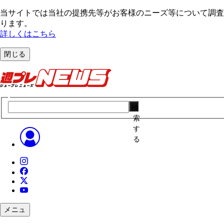
当サイトでは当社の提携先等がお客様のニーズ等について調査・
ります。
詳しくはこちら
閉じる
検
索
す
る
メニュ