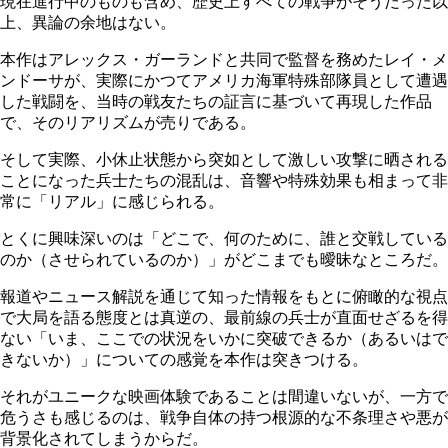
現在進行中のものも含め、歴史上すべての戦争がそうだった以
上、異論の余地はない。
本作はアレックス・ガーランドと共同で監督を務めたレイ・メ
ンドーサが、実際にかつてアメリカ海軍特殊部隊員として遭遇
した戦闘を、当時の戦友たちの証言に基づいて再現した作品
で、そのリアリズムが売りである。
そして実際、小休止状態から突如として激しい攻撃に晒される
ことになった兵士たちの混乱は、音響や特殊効果も相まって非
常に「リアル」に感じられる。
とくに興味深いのは「どこで、何のために、誰と交戦している
のか（させられているのか）」がどこまでも曖昧なところだ。
報道やニュース解説を通じて知った情報をもとに俯瞰的な視点
で大局を語る態度とは真逆の、最前線の兵士が直面せざるを得
ない「いま、ここでの状況をいかに突破できるか（あるいはで
きないか）」についての感覚を本作は突きつける。
それがユニークな映画体験であることは間違いないが、一方で
危うさも感じるのは、戦争自体の持つ根源的な不条理さや悪が
背景化されてしまうからだ。