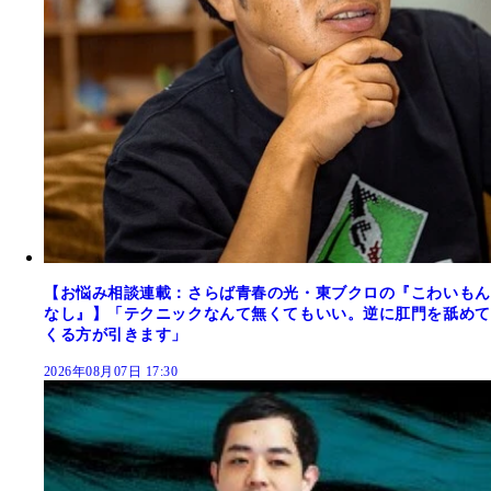
【お悩み相談連載：さらば青春の光・東ブクロの『こわいもん
なし』】「テクニックなんて無くてもいい。逆に肛門を舐めて
くる方が引きます」
2026年08月07日 17:30