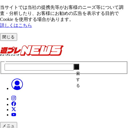
当サイトでは当社の提携先等がお客様のニーズ等について調
査・分析したり、お客様にお勧めの広告を表⽰する⽬的で
Cookie を使⽤する場合があります。
詳しくはこちら
閉じる
検
索
す
る
メニュ