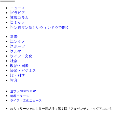
ニュース
グラビア
連載コラム
コミック
キン肉マン
新しいウィンドウで開く
新着
エンタメ
スポーツ
クルマ
ライフ・文化
社会
政治・国際
経済・ビジネス
IT・科学
写真
週プレNEWS TOP
新着ニュース
ライフ・文化ニュース
旅人マリーシャの世界一周紀行：第７回「アルゼンチン・イグアスの滝で