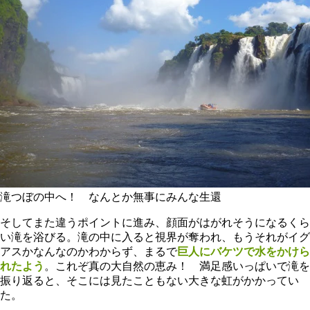
滝つぼの中へ！ なんとか無事にみんな生還
そしてまた違うポイントに進み、顔面がはがれそうになるくら
い滝を浴びる。滝の中に入ると視界が奪われ、もうそれがイグ
アスかなんなのかわからず、まるで
巨人にバケツで水をかけら
れたよう
。これぞ真の大自然の恵み！ 満足感いっぱいで滝を
振り返ると、そこには見たこともない大きな虹がかかってい
た。