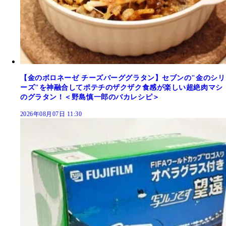
【金のボロネーゼ チーズバーググラタン】セブンの"金のシリ
ーズ"を神融合してポテチのザクザク食感が楽しい超絶肉マシ
のグラタン！＜野島慎一郎のバカレシピ＞
2026年08月07日 11:30