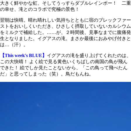
大きく鮮やかな虹、そしてうっすらダブルレインボー！ 二重
の幸せ、滝とのコラボで究極の景色！
翌朝は快晴。晴れ晴れしい気持ちとともに宿のブレックファー
ストをおいしくいただき、ひさしく摂取していないカルシウム
をミルクで補給した。……が、２時間後、見事なまでに腹痛発
生となりました。イグアスの滝。まさか最後におみやげ付きと
は…（汗）。
【This week's BLUE】
イグアスの滝を盛り上げてくれたのは、
この大快晴！ よく絵で見る黄色いくちばしの南国の鳥が飛ん
できた！ 絵でしか見たことないから、「この鳥って飛べたん
だ」と思ってしまった（笑）。鳥だもんね。