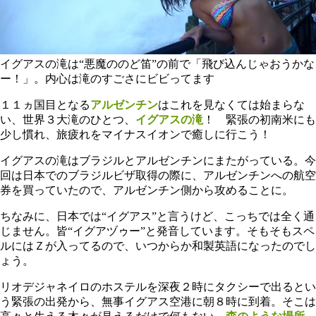
イグアスの滝は“悪魔ののど笛”の前で「飛び込んじゃおうかな
ー！」。内心は滝のすごさにビビってます
１１ヵ国目となる
アルゼンチン
はこれを見なくては始まらな
い、世界３大滝のひとつ、
イグアスの滝
！ 緊張の初南米にも
少し慣れ、旅疲れをマイナスイオンで癒しに行こう！
イグアスの滝はブラジルとアルゼンチンにまたがっている。今
回は日本でのブラジルビザ取得の際に、アルゼンチンへの航空
券を買っていたので、アルゼンチン側から攻めることに。
ちなみに、日本では“イグアス”と言うけど、こっちでは全く通
じません。皆“イグアヅゥー”と発音しています。そもそもスペ
ルにはＺが入ってるので、いつからか和製英語になったのでし
ょう。
リオデジャネイロのホステルを深夜２時にタクシーで出るとい
う緊張の出発から、無事イグアス空港に朝８時に到着。そこは