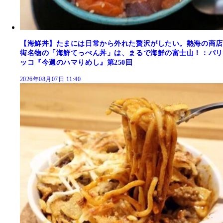
【海鮮丼】たまには日常から外れた贅沢がしたい。熱海の商店
街名物の「海鮮てっぺん丼」は、まるで海鮮の富士山！：パリ
ッコ『今週のハマりめし』第250回
2026年08月07日 11:40