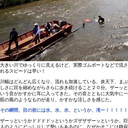
大きい川でゆっくりに見えるけど、実際ゴムボートなどで流さ
れるスピードは早い！
川幅はどんどん広くなり、流れも加速している。炎天下、まぶ
しさに目を細めながらさらに歩き続けること２０分。ザーッと
いう音がかすかに耳に入ってきた。その音とともに大気中に一
筋の風のようなものが走り、かすかな涼しさを感じた。
その瞬間、目の前には水、水、水、というか、滝ー！！！！！
ザーッというかドドドドッというかズザザザーッというか。巨
人のようにどっしりして勢いもあるのに、なぜかそこには静寂