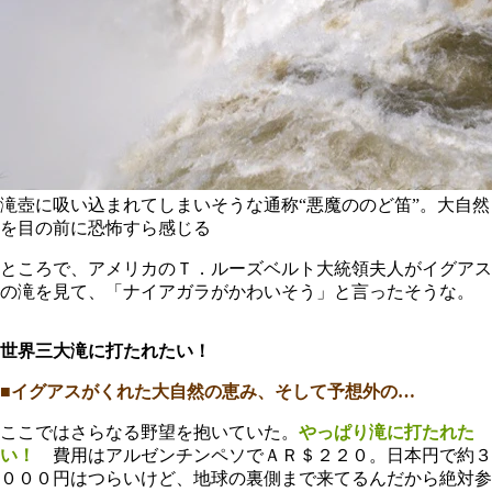
滝壺に吸い込まれてしまいそうな通称“悪魔ののど笛”。大自然
を目の前に恐怖すら感じる
ところで、アメリカのＴ．ルーズベルト大統領夫人がイグアス
の滝を見て、「ナイアガラがかわいそう」と言ったそうな。
世界三大滝に打たれたい！
■イグアスがくれた大自然の恵み、そして予想外の…
ここではさらなる野望を抱いていた。
やっぱり滝に打たれた
い！
費用はアルゼンチンペソでＡＲ＄２２０。日本円で約３
０００円はつらいけど、地球の裏側まで来てるんだから絶対参