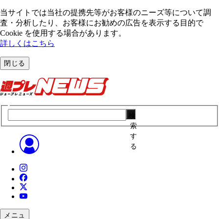
当サイトでは当社の提携先等がお客様のニーズ等について調
査・分析したり、お客様にお勧めの広告を表⽰する⽬的で
Cookie を使⽤する場合があります。
詳しくはこちら
閉じる
検
索
す
る
メニュ