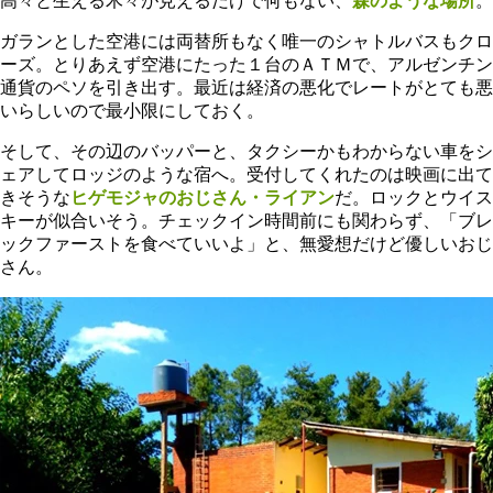
高々と生える木々が見えるだけで何もない、
森のような場所
。
ガランとした空港には両替所もなく唯一のシャトルバスもクロ
ーズ。とりあえず空港にたった１台のＡＴＭで、アルゼンチン
通貨のペソを引き出す。最近は経済の悪化でレートがとても悪
いらしいので最小限にしておく。
そして、その辺のバッパーと、タクシーかもわからない車をシ
ェアしてロッジのような宿へ。受付してくれたのは映画に出て
きそうな
ヒゲモジャのおじさん・ライアン
だ。ロックとウイス
キーが似合いそう。チェックイン時間前にも関わらず、「ブレ
ックファーストを食べていいよ」と、無愛想だけど優しいおじ
さん。