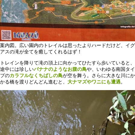
案内図。広い園内のトレイルは思ったよりハードだけど、イグ
アスの滝が全てを癒してくれるはず！
トレインを降りて滝の頂上に向かってひたすら歩いていると、
途中には珍しい
バナナのようなお腹の鳥
や、いわゆる南国タイ
プの
カラフルなくちばしの鳥
が空を舞う。さらに大きな川にか
かる橋を渡りどんどん進むと、
大ナマズやワニにも遭遇
。