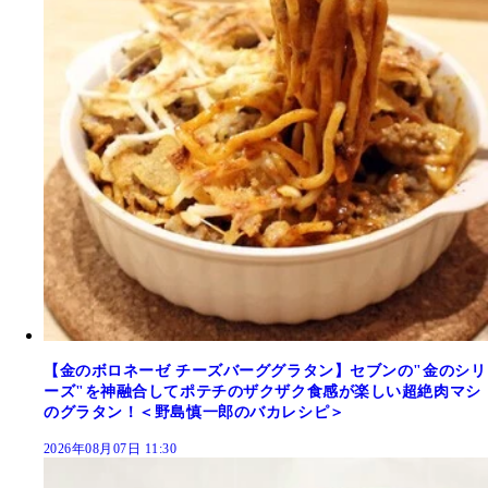
【金のボロネーゼ チーズバーググラタン】セブンの"金のシリ
ーズ"を神融合してポテチのザクザク食感が楽しい超絶肉マシ
のグラタン！＜野島慎一郎のバカレシピ＞
2026年08月07日 11:30