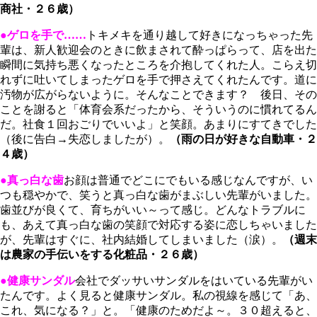
商社・２６歳）
●ゲロを手で……
トキメキを通り越して好きになっちゃった先
輩は、新人歓迎会のときに飲まされて酔っぱらって、店を出た
瞬間に気持ち悪くなったところを介抱してくれた人。こらえ切
れずに吐いてしまったゲロを手で押さえてくれたんです。道に
汚物が広がらないように。そんなことできます？ 後日、その
ことを謝ると「体育会系だったから、そういうのに慣れてるん
だ。社食１回おごりでいいよ」と笑顔。あまりにすてきでした
（後に告白→失恋しましたが）。
（雨の日が好きな自動車・２
４歳）
●真っ白な歯
お顔は普通でどこにでもいる感じなんですが、い
つも穏やかで、笑うと真っ白な歯がまぶしい先輩がいました。
歯並びが良くて、育ちがいい～って感じ。どんなトラブルに
も、あえて真っ白な歯の笑顔で対応する姿に恋しちゃいました
が、先輩はすぐに、社内結婚してしまいました（涙）。
（週末
は農家の手伝いをする化粧品・２６歳）
●健康サンダル
会社でダッサいサンダルをはいている先輩がい
たんです。よく見ると健康サンダル。私の視線を感じて「あ、
これ、気になる？」と。「健康のためだよ～。３０超えると、