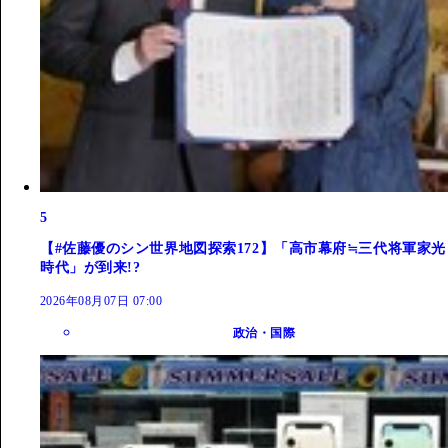
5
【#佐藤優のシン世界地図探索172】「高市幕府≒三代将軍家光
時代」が到来!?
2026年08月07日 07:00
政治・国際