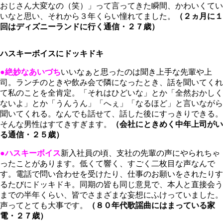
おじさん大変なの（笑）」って言ってきた瞬間、かわいくてい
いなと思い、それから３年くらい憧れてました。
（２ヵ月に１
回はディズニーランドに行く通信・２７歳）
ハスキーボイスにドッキドキ
●絶妙なあいづち
いいなぁと思ったのは聞き上手な先輩や上
司。ランチのときや飲み会で隣になったとき、話を聞いてくれ
て私のことを全肯定。「それはひどいな」とか「全然おかしく
ないよ」とか「うんうん」「へぇ」「なるほど」と言いながら
聞いてくれる。なんでも話せて、話した後にすっきりできる。
そんな男性はすてきすぎます。
（会社にときめく中年上司がい
る通信・２５歳）
●ハスキーボイス
新入社員の頃、支社の先輩の声にやられちゃ
ったことがあります。低くて響く、すごく二枚目な声なんで
す。電話で問い合わせを受けたり、仕事のお願いをされたりす
るたびにドッキドキ。同期の皆も同じ意見で、本人と直接会う
までの半年くらい、皆でさまざまな妄想にふけっていました。
声ってとても大事です。
（８０年代歌謡曲にはまっている家
電・２７歳）