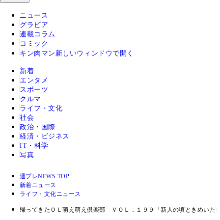
ニュース
グラビア
連載コラム
コミック
キン肉マン
新しいウィンドウで開く
新着
エンタメ
スポーツ
クルマ
ライフ・文化
社会
政治・国際
経済・ビジネス
IT・科学
写真
週プレNEWS TOP
新着ニュース
ライフ・文化ニュース
帰ってきたＯＬ萌え萌え倶楽部 ＶＯＬ．１９９「新人の頃ときめいた