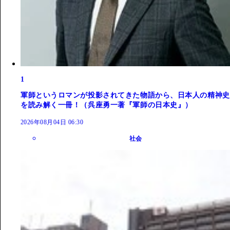
1
軍師というロマンが投影されてきた物語から、日本人の精神史
を読み解く一冊！（呉座勇一著『軍師の日本史』）
2026年08月04日 06:30
社会