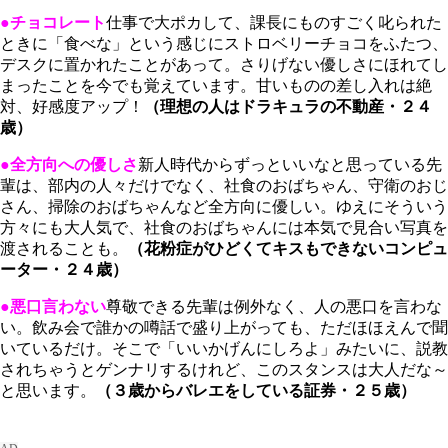
●チョコレート
仕事で大ポカして、課長にものすごく叱られた
ときに「食べな」という感じにストロベリーチョコをふたつ、
デスクに置かれたことがあって。さりげない優しさにほれてし
まったことを今でも覚えています。甘いものの差し入れは絶
対、好感度アップ！
（理想の人はドラキュラの不動産・２４
歳）
●全方向への優しさ
新人時代からずっといいなと思っている先
輩は、部内の人々だけでなく、社食のおばちゃん、守衛のおじ
さん、掃除のおばちゃんなど全方向に優しい。ゆえにそういう
方々にも大人気で、社食のおばちゃんには本気で見合い写真を
渡されることも。
（花粉症がひどくてキスもできないコンピュ
ーター・２４歳）
●悪口言わない
尊敬できる先輩は例外なく、人の悪口を言わな
い。飲み会で誰かの噂話で盛り上がっても、ただほほえんで聞
いているだけ。そこで「いいかげんにしろよ」みたいに、説教
されちゃうとゲンナリするけれど、このスタンスは大人だな～
と思います。
（３歳からバレエをしている証券・２５歳）