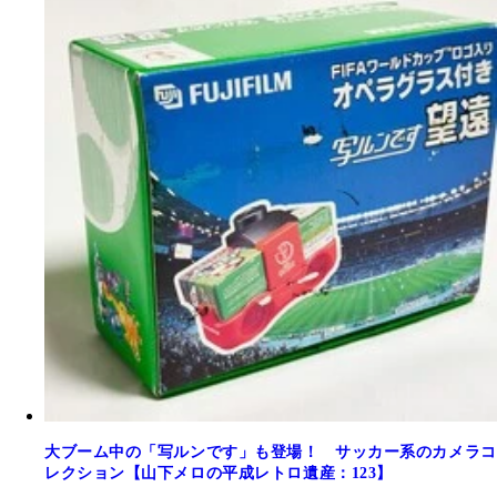
大ブーム中の「写ルンです」も登場！ サッカー系のカメラコ
レクション【山下メロの平成レトロ遺産：123】