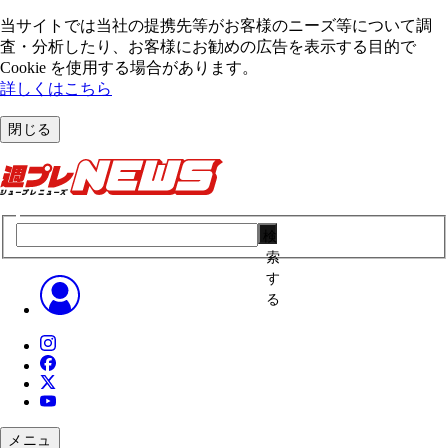
当サイトでは当社の提携先等がお客様のニーズ等について調
査・分析したり、お客様にお勧めの広告を表⽰する⽬的で
Cookie を使⽤する場合があります。
詳しくはこちら
閉じる
検
索
す
る
メニュ