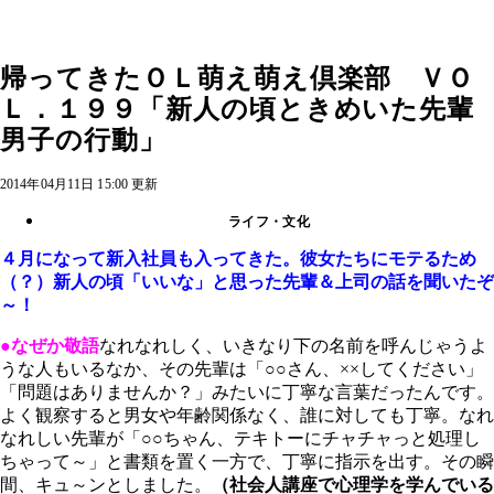
帰ってきたＯＬ萌え萌え倶楽部 ＶＯ
Ｌ．１９９「新人の頃ときめいた先輩
男子の行動」
2014年04月11日 15:00 更新
ライフ・文化
４月になって新入社員も入ってきた。彼女たちにモテるため
（？）新人の頃「いいな」と思った先輩＆上司の話を聞いたぞ
～！
●なぜか敬語
なれなれしく、いきなり下の名前を呼んじゃうよ
うな人もいるなか、その先輩は「○○さん、××してください」
「問題はありませんか？」みたいに丁寧な言葉だったんです。
よく観察すると男女や年齢関係なく、誰に対しても丁寧。なれ
なれしい先輩が「○○ちゃん、テキトーにチャチャっと処理し
ちゃって～」と書類を置く一方で、丁寧に指示を出す。その瞬
間、キュ～ンとしました。
（社会人講座で心理学を学んでいる