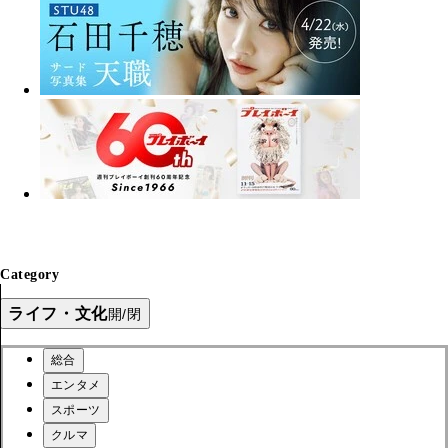
Category
ライフ・文化
開/閉
総合
エンタメ
スポーツ
クルマ