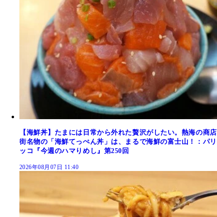
【海鮮丼】たまには日常から外れた贅沢がしたい。熱海の商店
街名物の「海鮮てっぺん丼」は、まるで海鮮の富士山！：パリ
ッコ『今週のハマりめし』第250回
2026年08月07日 11:40