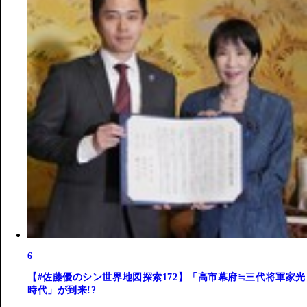
6
【#佐藤優のシン世界地図探索172】「高市幕府≒三代将軍家光
時代」が到来!?