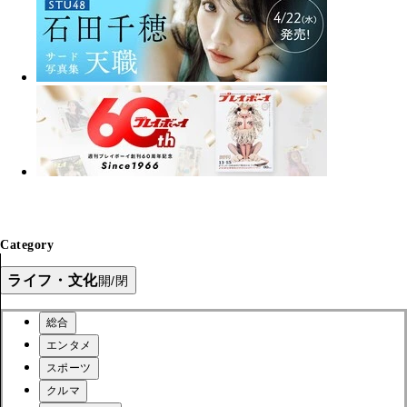
Category
ライフ・文化
開/閉
総合
エンタメ
スポーツ
クルマ