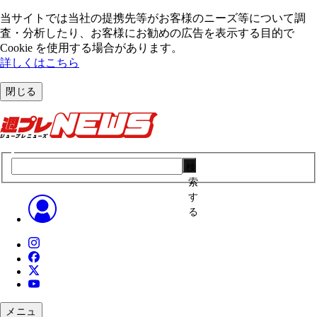
当サイトでは当社の提携先等がお客様のニーズ等について調
査・分析したり、お客様にお勧めの広告を表⽰する⽬的で
Cookie を使⽤する場合があります。
詳しくはこちら
閉じる
検
索
す
る
メニュ