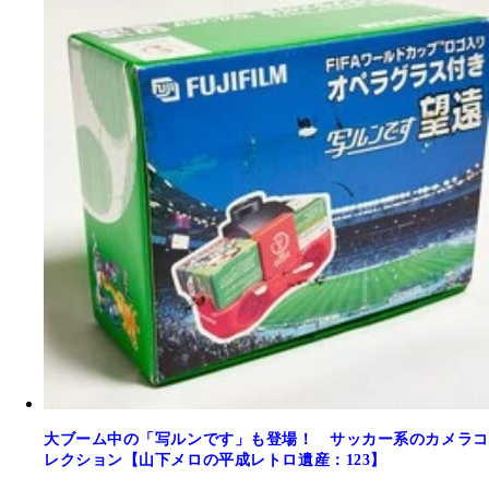
大ブーム中の「写ルンです」も登場！ サッカー系のカメラコ
レクション【山下メロの平成レトロ遺産：123】