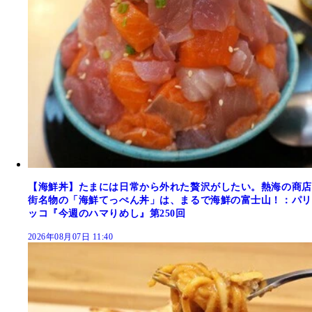
【海鮮丼】たまには日常から外れた贅沢がしたい。熱海の商店
街名物の「海鮮てっぺん丼」は、まるで海鮮の富士山！：パリ
ッコ『今週のハマりめし』第250回
2026年08月07日 11:40