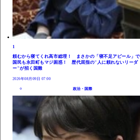
1
頼むから寝てくれ高市総理！ まさかの「寝不足アピール」で
国民も永田町もマジ困惑！ 歴代屈指の"人に頼れないリーダ
ー"が招く国難
2026年08月09日 07:00
政治・国際