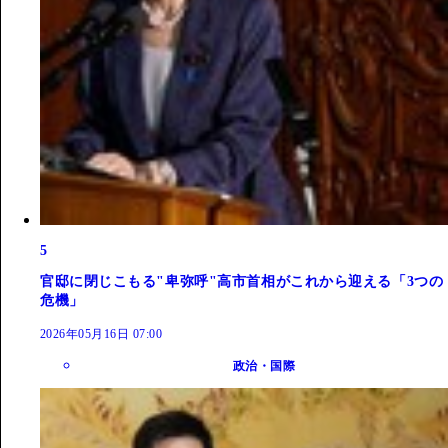
5
官邸に閉じこもる"卑弥呼"高市首相がこれから迎える「3つの
危機」
2026年05月16日 07:00
政治・国際