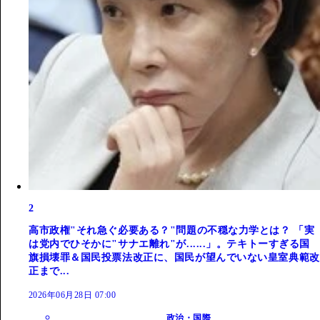
2
高市政権"それ急ぐ必要ある？"問題の不穏な力学とは？ 「実
は党内でひそかに"サナエ離れ"が......」。テキトーすぎる国
旗損壊罪＆国民投票法改正に、国民が望んでいない皇室典範改
正まで...
2026年06月28日 07:00
政治・国際