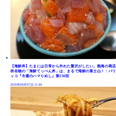
【海鮮丼】たまには日常から外れた贅沢がしたい。熱海の商店
街名物の「海鮮てっぺん丼」は、まるで海鮮の富士山！：パリ
ッコ『今週のハマりめし』第250回
2026年08月07日 11:40