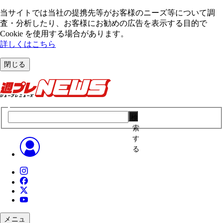
当サイトでは当社の提携先等がお客様のニーズ等について調
査・分析したり、お客様にお勧めの広告を表⽰する⽬的で
Cookie を使⽤する場合があります。
詳しくはこちら
閉じる
検
索
す
る
メニュ