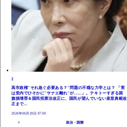
2
高市政権"それ急ぐ必要ある？"問題の不穏な力学とは？ 「実
は党内でひそかに"サナエ離れ"が......」。テキトーすぎる国
旗損壊罪＆国民投票法改正に、国民が望んでいない皇室典範改
正まで...
2026年06月28日 07:00
政治・国際