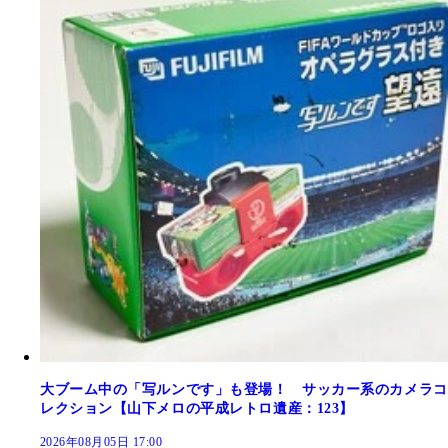
大ブーム中の「写ルンです」も登場！ サッカー系のカメラコ
レクション【山下メロの平成レトロ遺産：123】
2026年08月05日 17:00