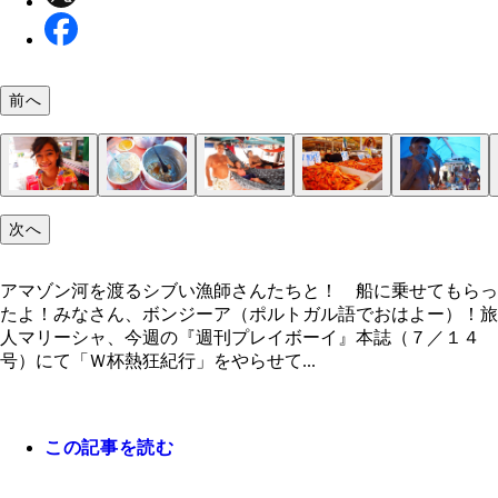
前へ
延長６千ｋｍを超える大河、アマゾン河！ いつか
夜間移動を避け空港泊。銀紙に包まれ眠るマリーシ
４０時間移動でカオスと化した長距離バス
ＰＫ戦で、ブラジルのゴールを願う少年
子供パレードはやっぱりかわいい。左にはアイーン
カラフルリボン帽を振り回してはしゃぎまくれ！
市場にいたキュートなベレンガール
大量のエビ！ プリっとはしてなく、干し海老用っ
アマゾン河を渡るシブい漁師さんたちと！ 船に乗
タカカ作り中。チューブのりみたいな見た目に不安
漁師飯。今日の献立はフランゴ
漁師さんのハンモックに揺られゴキゲン
「ワンちゃん連れて帰っても良いですか？」後ろの
次へ
るぞ！
るおばちゃんも
じ
もらったよ！
ぎる
には猫も！
アマゾン河を渡るシブい漁師さんたちと！ 船に乗せてもらっ
たよ！みなさん、ボンジーア（ポルトガル語でおはよー）！旅
人マリーシャ、今週の『週刊プレイボーイ』本誌（７／１４
号）にて「Ｗ杯熱狂紀行」をやらせて...
この記事を読む