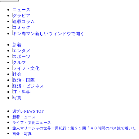
ニュース
グラビア
連載コラム
コミック
キン肉マン
新しいウィンドウで開く
新着
エンタメ
スポーツ
クルマ
ライフ・文化
社会
政治・国際
経済・ビジネス
IT・科学
写真
週プレNEWS TOP
新着ニュース
ライフ・文化ニュース
旅人マリーシャの世界一周紀行：第２１回「４０時間のバス旅で着いた
画像・写真