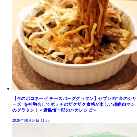
【金のボロネーゼ チーズバーググラタン】セブンの"金のシリ
ーズ"を神融合してポテチのザクザク食感が楽しい超絶肉マシ
のグラタン！＜野島慎一郎のバカレシピ＞
2026年08月07日 11:30