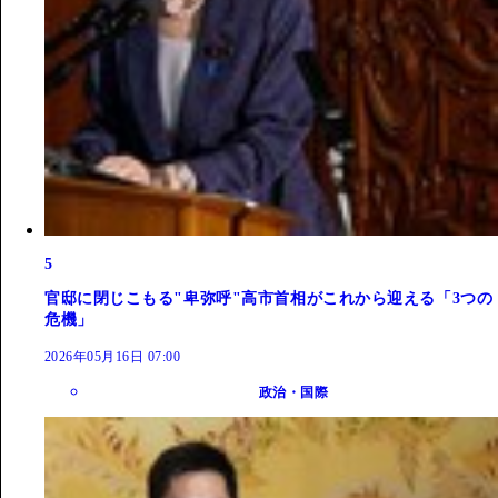
5
官邸に閉じこもる"卑弥呼"高市首相がこれから迎える「3つの
危機」
2026年05月16日 07:00
政治・国際