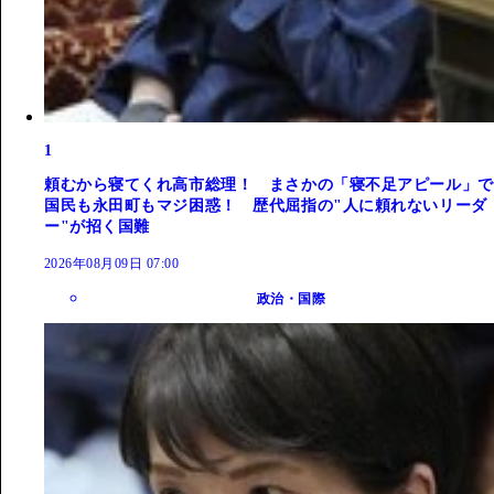
1
頼むから寝てくれ高市総理！ まさかの「寝不足アピール」で
国民も永田町もマジ困惑！ 歴代屈指の"人に頼れないリーダ
ー"が招く国難
2026年08月09日 07:00
政治・国際