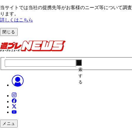
当サイトでは当社の提携先等がお客様のニーズ等について調査・
ります。
詳しくはこちら
閉じる
検
索
す
る
メニュ