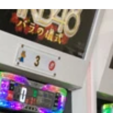
驚き
笑い取ってなくて皆さんすみません！」と謝罪する場面も