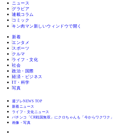
ニュース
グラビア
連載コラム
コミック
キン肉マン
新しいウィンドウで開く
新着
エンタメ
スポーツ
クルマ
ライフ・文化
社会
政治・国際
経済・ビジネス
IT・科学
写真
週プレNEWS TOP
新着ニュース
ライフ・文化ニュース
パチンコ「CR戦国無双」にクロちゃんも「今からワクワク」
画像・写真