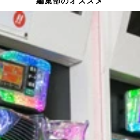
編集部のオススメ
を説明。多彩な演出や高いスペックに安田大サーカスの３人も
「笑いをお届けするお笑い芸人として呼ばれたのに、ひとつも
ーカス（左から）