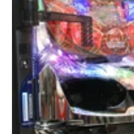
迫力あるパフォーマンスで会場を盛り上げた凛
ド派手な演出や精巧なギミックでユーザーを楽しま
ＣＲ戦国無双・南まりか
ＣＲ戦国無双・南まりか
ＣＲ戦国無双・凛
ＣＲ戦国無双・凛