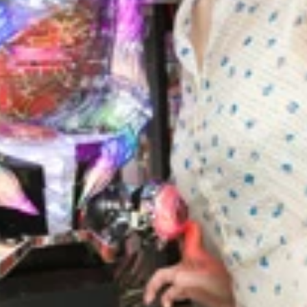
せる「ＣＲ戦国無双」