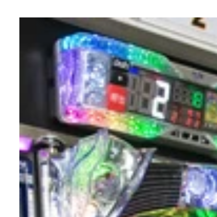
ＣＲ戦国無双
イベントでは「ＣＲ戦国無双」の新機能やスペック
クロちゃんのスベり具合に周りを伺う団長。さらに
新機種発表会を盛り上げた南まりか、凛、安田大サ