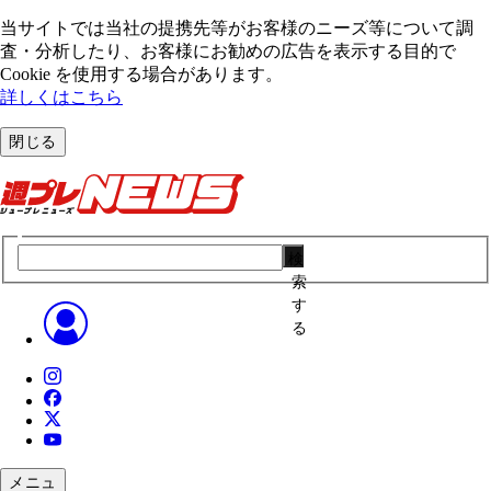
当サイトでは当社の提携先等がお客様のニーズ等について調
査・分析したり、お客様にお勧めの広告を表⽰する⽬的で
Cookie を使⽤する場合があります。
詳しくはこちら
閉じる
検
索
す
る
メニュ