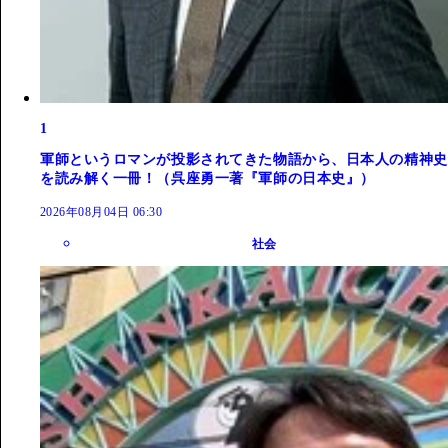
1
軍師というロマンが投影されてきた物語から、日本人の精神史
を読み解く一冊！（呉座勇一著『軍師の日本史』）
2026年08月04日 06:30
社会