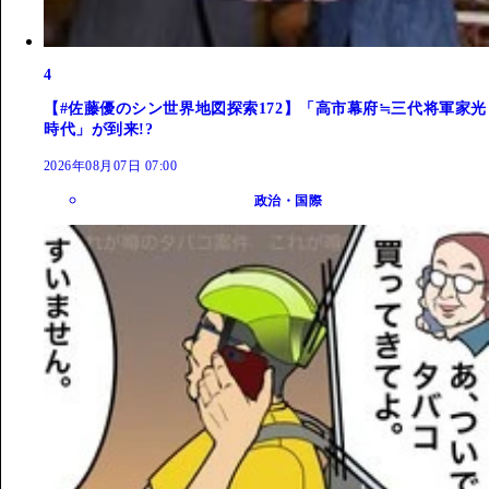
4
【#佐藤優のシン世界地図探索172】「高市幕府≒三代将軍家光
時代」が到来!?
2026年08月07日 07:00
政治・国際