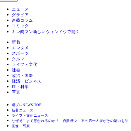
ニュース
グラビア
連載コラム
コミック
キン肉マン
新しいウィンドウで開く
新着
エンタメ
スポーツ
クルマ
ライフ・文化
社会
政治・国際
経済・ビジネス
IT・科学
写真
週プレNEWS TOP
新着ニュース
ライフ・文化ニュース
なぜそこまで惹かれるのか？ 自販機マニアの第一人者がその魅力を語
画像・写真