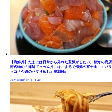
【海鮮丼】たまには日常から外れた贅沢がしたい。熱海の商店
街名物の「海鮮てっぺん丼」は、まるで海鮮の富士山！：パリ
ッコ『今週のハマりめし』第250回
2026年08月07日 11:40