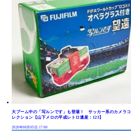
大ブーム中の「写ルンです」も登場！ サッカー系のカメラコ
レクション【山下メロの平成レトロ遺産：123】
2026年08月05日 17:00